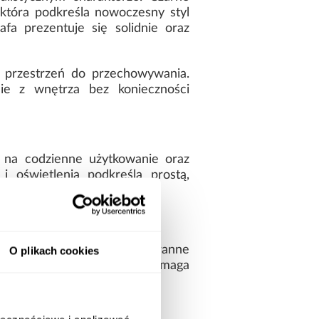
 która podkreśla nowoczesny styl
fa prezentuje się solidnie oraz
 przestrzeń do przechowywania.
ie z wnętrza bez konieczności
 na codzienne użytkowanie oraz
i oświetlenia podkreśla prostą,
ia. Prosta bryła oraz staranne
O plikach cookies
ych aranżacjach. Model wymaga