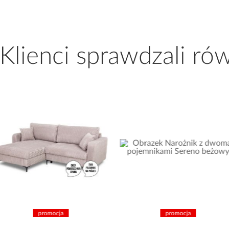
 Klienci sprawdzali ró
promocja
promocja