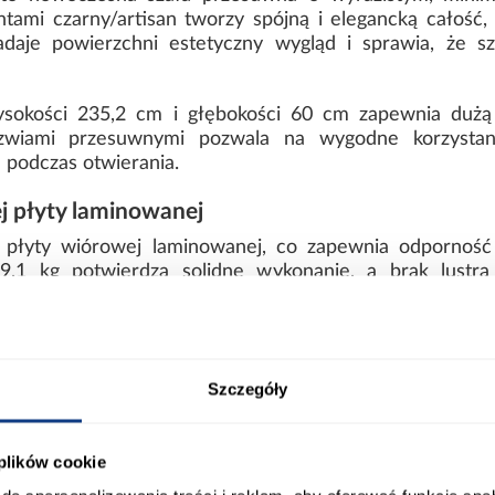
tami czarny/artisan tworzy spójną i elegancką całość,
je powierzchni estetyczny wygląd i sprawia, że sza
sokości 235,2 cm i głębokości 60 cm zapewnia dużą
rzwiami przesuwnymi pozwala na wygodne korzystan
podczas otwierania.
j płyty laminowanej
 płyty wiórowej laminowanej, co zapewnia odporność
19,1 kg potwierdza solidne wykonanie, a brak lustra 
50 cm z matowym wykończeniem
estetykę z praktycznym podejściem do przechowywan
Szczegóły
l zachowuje elegancki i spójny wygląd w nowoczesn
 plików cookie