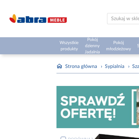
Pokój
Wszystkie
Pokój
dzienny
S
produkty
młodzieżowy
Jadalnia
Strona główna
›
Sypialnia
›
Sz