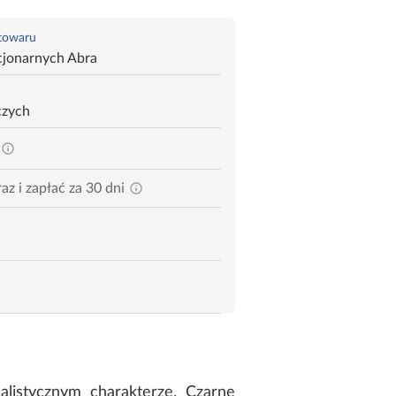
 towaru
cjonarnych Abra
czych
az i zapłać za 30 dni
listycznym charakterze. Czarne