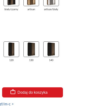
biały/czarny
artisan
artisan/biały
120
130
140
Dodaj do koszyka
zł/m-c >