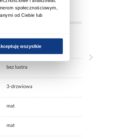
ołecznościowe i analizować
artnerom społecznościowym,
anymi od Ciebie lub
kceptuję wszystkie
czarne
bez lustra
3-drzwiowa
mat
mat