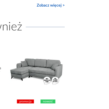
Zobacz więcej >
wnież
promocja
nowość
promocja