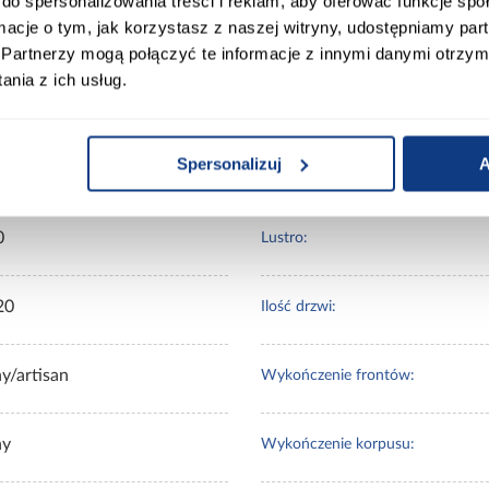
do spersonalizowania treści i reklam, aby oferować funkcje sp
ormacje o tym, jak korzystasz z naszej witryny, udostępniamy p
ort
Informacje o produkcie
Partnerzy mogą połączyć te informacje z innymi danymi otrzym
nia z ich usług.
Spersonalizuj
A
00
Wybarwienie:
0
Lustro:
20
Ilość drzwi:
y/artisan
Wykończenie frontów:
ny
Wykończenie korpusu: