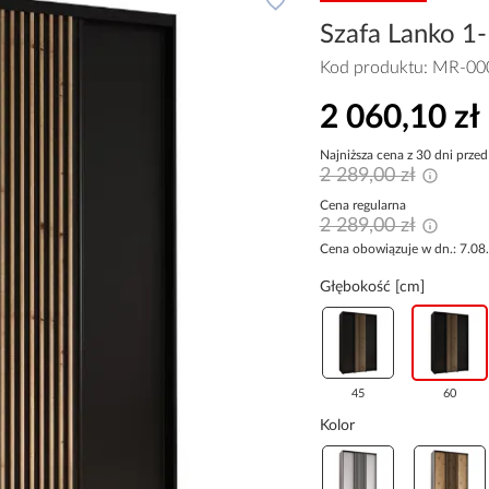
Szafa Lanko 1-
Kod produktu:
MR-00
2 060,10 zł
Najniższa cena z 30 dni przed
2 289,00 zł
Cena regularna
2 289,00 zł
Cena obowiązuje w dn.: 7.08
Głębokość [cm]
45
60
Kolor