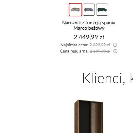
 rozkładana Foster z
Narożnik z funkcją spania
jemnikiem beżowa
Marco beżowy
2 295,99 zł
2 449,99 zł
sza cena:
2 299,99 zł
Najniższa cena:
2 699,99 zł
egularna:
2 499,99 zł
Cena regularna:
2 699,99 zł
Klienci,