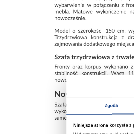
wybarwienie w połączeniu z fron
mebla. Matowe wykończenie nada
nowocześnie.
Model o szerokości 150 cm, wy
Trzydrzwiowa konstrukcja z d
zajmowania dodatkowego miejsca 
Szafa trzydrzwiowa z trwałe
Fronty oraz korpus wykonano z
stabilność konstrukcji. Waga 1
nowoczesną formę.
Nowoczesna szafa 1
Szafa z kolekcji LANKO łączy 
Zgoda
wykonanie sprawiają, że mebe
samodzielnego montażu.
Niniejsza strona korzysta z