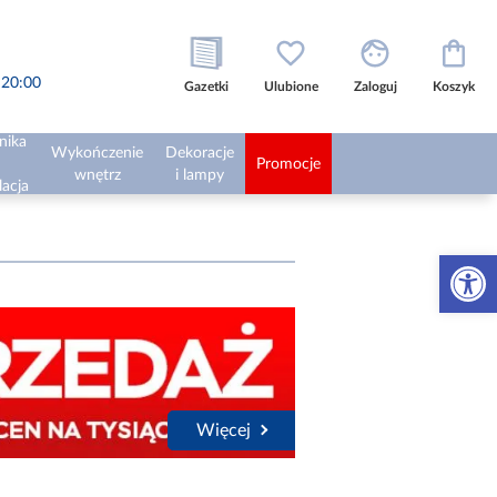
o 20:00
Gazetki
Ulubione
Zaloguj
Koszyk
nika
Wykończenie
Dekoracje
Promocje
wnętrz
i lampy
lacja
Otwórz 
Więcej