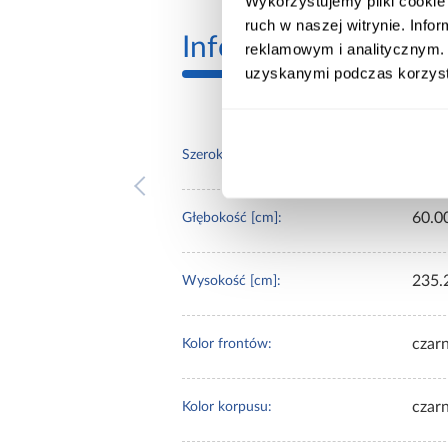
Wykorzystujemy pliki cookie 
ruch w naszej witrynie. Inf
Informacje
Transp
reklamowym i analitycznym. 
uzyskanymi podczas korzysta
150.
Szerokość [cm]:
60.0
Głębokość [cm]:
235.
Wysokość [cm]:
czarn
Kolor frontów:
czar
Kolor korpusu: