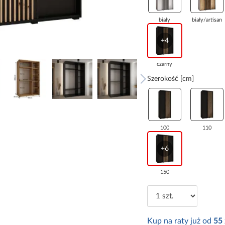
biały
biały/artisan
+4
czarny
Szerokość [cm]
100
110
+6
150
Kup na raty już od
55