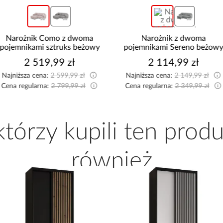
Narożnik Como z dwoma
Narożnik z dwoma
pojemnikami sztruks beżowy
pojemnikami Sereno beżow
2 519,99 zł
2 114,99 zł
Najniższa cena:
2 599,99 zł
Najniższa cena:
2 149,99 zł
Cena regularna:
2 799,99 zł
Cena regularna:
2 349,99 zł
 którzy kupili ten produ
również