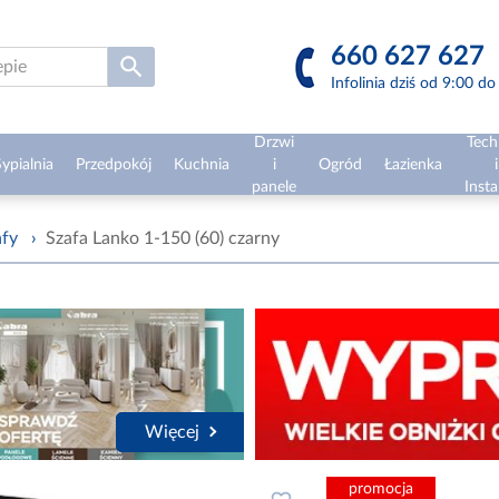
660 627 627
Infolinia dziś od 9:00 d
Drzwi
Tech
ypialnia
Przedpokój
Kuchnia
i
Ogród
Łazienka
i
panele
Insta
afy
›
Szafa Lanko 1-150 (60) czarny
Więcej
promocja