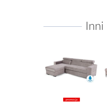
Inni
promocja
promocja