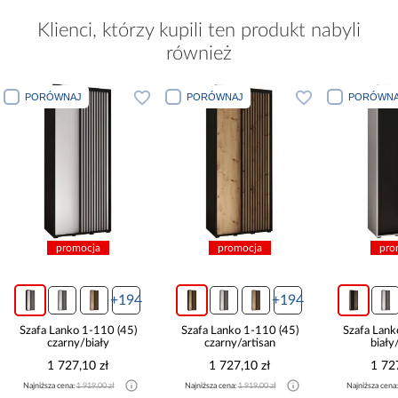
Klienci, którzy kupili ten produkt nabyli
również
PORÓWNAJ
PORÓWNAJ
PO
promocja
promocja
94
+194
+194
5)
Szafa Lanko 1-110 (45)
Szafa Lanko 1-110 (45)
Szaf
czarny/artisan
biały/czarny
1 727,10 zł
1 727,10 zł
Najniższa cena:
1 919,00 zł
Najniższa cena:
1 919,00 zł
Najni