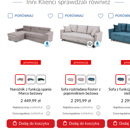
Inni Klienci sprawdzali również
PORÓWNAJ
PORÓWNAJ
PORÓWN
promocja
promocja
pro
c
Narożnik z funkcją spania
Sofa rozkładana Foster z
Sofa z funkcj
Marco beżowy
pojemnikiem beżowa
nie
2 449,99 zł
2 295,99 zł
2 29
Najniższa cena:
2 699,99 zł
Najniższa cena:
2 299,99 zł
Najniższa cena
Cena regularna:
2 699,99 zł
Cena regularna:
2 499,99 zł
Cena regularna
Dodaj do koszyka
Dodaj do koszyka
Dodaj