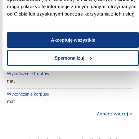
mogą połączyć te informacje z innymi danymi otrzymanymi
Wybarwienie:
od Ciebie lub uzyskanymi podczas korzystania z ich usług.
czarne
Lustro:
Akceptuję wszystkie
bez lustra
Ilość drzwi:
Spersonalizuj
2-drzwiowa
Wykończenie frontów:
mat
Wykończenie korpusu:
mat
Zobacz więcej >