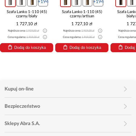
+194
+194
Szafa Lanko 1-110 (45)
Szafa Lanko 1-110 (45)
Szafa L
czarny/artisan
biały/czarny
1 727,10 zł
1 727,10 zł
1
Najniższa cena:
1 919,00 zł
Najniższa cena:
1 919,00 zł
Najniższa
Cena regularna:
1 919,00 zł
Cena regularna:
1 919,00 zł
Cena regu
Dodaj do koszyka
Dodaj do koszyka
Do
Kupuj on-line
Bezpieczeństwo
Sklepy Abra S.A.