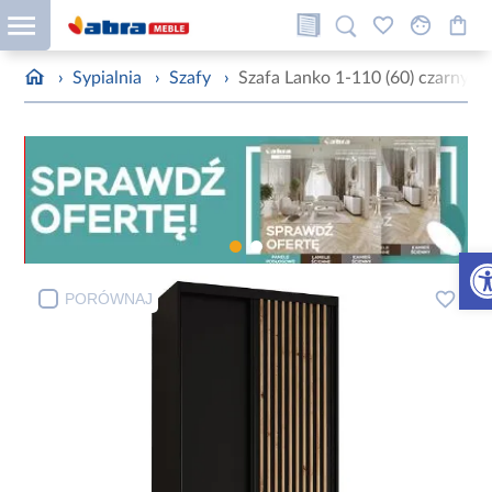
›
Sypialnia
›
Szafy
›
Szafa Lanko 1-110 (60) czarny
Otw
PORÓWNAJ