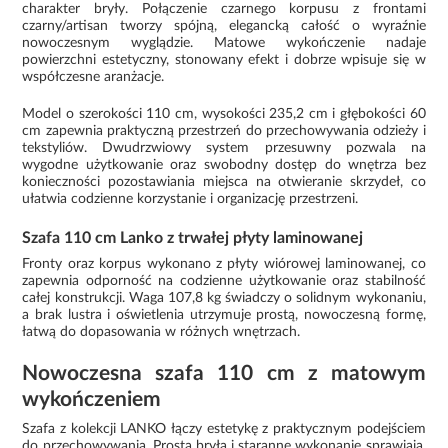
charakter bryły. Połączenie czarnego korpusu z frontami
czarny/artisan tworzy spójną, elegancką całość o wyraźnie
nowoczesnym wyglądzie. Matowe wykończenie nadaje
powierzchni estetyczny, stonowany efekt i dobrze wpisuje się w
współczesne aranżacje.
Model o szerokości 110 cm, wysokości 235,2 cm i głębokości 60
cm zapewnia praktyczną przestrzeń do przechowywania odzieży i
tekstyliów. Dwudrzwiowy system przesuwny pozwala na
wygodne użytkowanie oraz swobodny dostęp do wnętrza bez
konieczności pozostawiania miejsca na otwieranie skrzydeł, co
ułatwia codzienne korzystanie i organizację przestrzeni.
Szafa 110 cm Lanko z trwałej płyty laminowanej
Fronty oraz korpus wykonano z płyty wiórowej laminowanej, co
zapewnia odporność na codzienne użytkowanie oraz stabilność
całej konstrukcji. Waga 107,8 kg świadczy o solidnym wykonaniu,
a brak lustra i oświetlenia utrzymuje prostą, nowoczesną formę,
łatwą do dopasowania w różnych wnętrzach.
Nowoczesna szafa 110 cm z matowym
wykończeniem
Szafa z kolekcji LANKO łączy estetykę z praktycznym podejściem
do przechowywania. Prosta bryła i staranne wykonanie sprawiają,