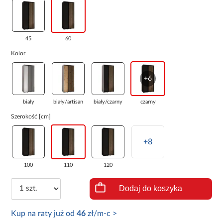
45
60
Kolor
+6
biały
biały/artisan
biały/czarny
czarny
Szerokość [cm]
+8
100
110
120
Dodaj do koszyka
Kup na raty już od
46
zł/m-c >