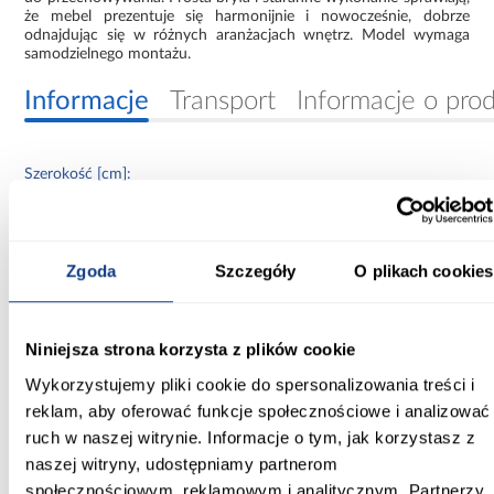
że mebel prezentuje się harmonijnie i nowocześnie, dobrze
odnajdując się w różnych aranżacjach wnętrz. Model wymaga
samodzielnego montażu.
Informacje
Transport
Informacje o pro
Szerokość [cm]:
110.00
Głębokość [cm]:
Zgoda
Szczegóły
O plikach cookies
60.00
Wysokość [cm]:
235.20
Niniejsza strona korzysta z plików cookie
Wykorzystujemy pliki cookie do spersonalizowania treści i
Kolor frontów:
reklam, aby oferować funkcje społecznościowe i analizować
czarny/artisan
ruch w naszej witrynie. Informacje o tym, jak korzystasz z
naszej witryny, udostępniamy partnerom
Kolor korpusu:
społecznościowym, reklamowym i analitycznym. Partnerzy
czarny