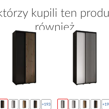
 którzy kupili ten produ
również
+193
+19