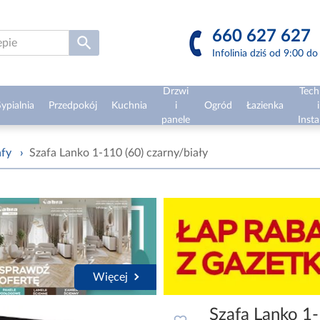
660 627 627
Infolinia dziś od 9:00 d
Drzwi
Tech
ypialnia
Przedpokój
Kuchnia
i
Ogród
Łazienka
i
panele
Insta
afy
›
Szafa Lanko 1-110 (60) czarny/biały
Więcej
Szafa Lanko 1-