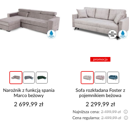
promocja
promocja
Sofa rozkładana Foster z
Sofa z funkcją spania Foster
pojemnikiem beżowa
niebieski
2 299,99 zł
2 299,99 zł
Najniższa cena:
2 499,99 zł
Najniższa cena:
2 499,99 zł
Cena regularna:
2 499,99 zł
Cena regularna:
2 499,99 zł