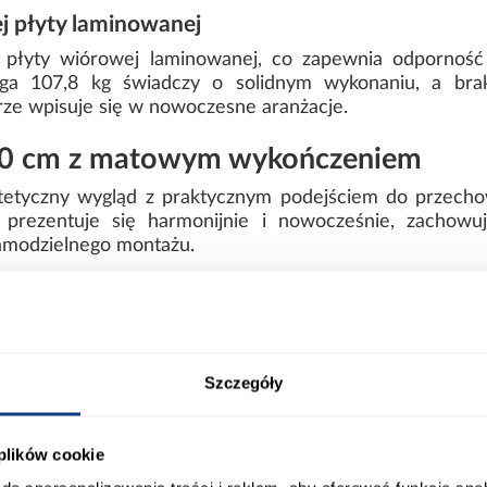
j płyty laminowanej
 płyty wiórowej laminowanej, co zapewnia odporność
Waga 107,8 kg świadczy o solidnym wykonaniu, a brak
rze wpisuje się w nowoczesne aranżacje.
10 cm z matowym wykończeniem
stetyczny wygląd z praktycznym podejściem do przechow
 prezentuje się harmonijnie i nowocześnie, zachowu
amodzielnego montażu.
ort
Informacje o produkcie
Szczegóły
00
Wybarwienie:
 plików cookie