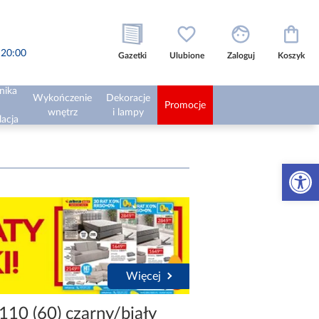
o 20:00
Gazetki
Ulubione
Zaloguj
Koszyk
nika
Wykończenie
Dekoracje
Promocje
wnętrz
i lampy
lacja
Otwórz 
Więcej
110 (60) czarny/biały