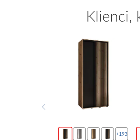
Klienci,
+193
+193