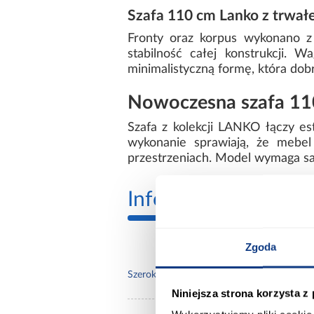
Szafa 110 cm Lanko z trwałe
Fronty oraz korpus wykonano z
stabilność całej konstrukcji. 
minimalistyczną formę, która dob
Nowoczesna szafa 1
Szafa z kolekcji LANKO łączy e
wykonanie sprawiają, że mebel
przestrzeniach. Model wymaga s
Informacje
Transp
Zgoda
110.
Szerokość [cm]:
Niniejsza strona korzysta z