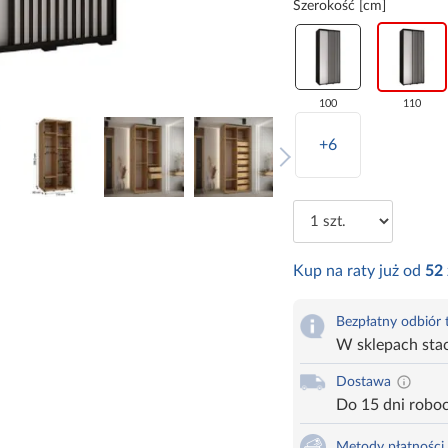
Szerokość [cm]
100
110
+6
Kup na raty już od
52
Bezpłatny odbiór
W sklepach sta
Dostawa
Do 15 dni robo
Metody płatności