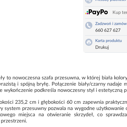
Kup ter
Zadzwoń i zamów
660 627 627
Karta produktu
Drukuj
ały to nowoczesna szafa przesuwna, w której biała kolor
zistą i spójną bryłę. Połączenie biały/czarny nadaje 
 wykończenie podkreśla nowoczesny styl i estetyczną p
okości 235,2 cm i głębokości 60 cm zapewnia praktycz
owy system przesuwny pozwala na wygodne użytkowanie o
kowego miejsca na otwieranie skrzydeł, co sprawdz
 przestrzeni.