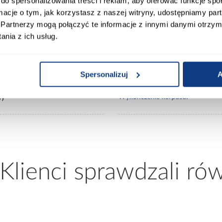
do spersonalizowania treści i reklam, aby oferować funkcje sp
0
Lustro:
ormacje o tym, jak korzystasz z naszej witryny, udostępniamy p
Partnerzy mogą połączyć te informacje z innymi danymi otrzym
20
Ilość drzwi:
nia z ich usług.
/czarny
Wykończenie frontów:
Spersonalizuj
A
ny
Wykończenie korpusu:
 Klienci sprawdzali ró