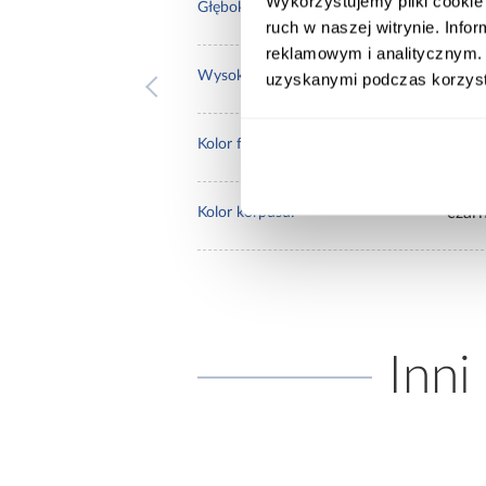
Wykorzystujemy pliki cookie 
60.0
Głębokość [cm]:
ruch w naszej witrynie. Inf
reklamowym i analitycznym. 
235.
Wysokość [cm]:
uzyskanymi podczas korzysta
biały
Kolor frontów:
czar
Kolor korpusu:
Inni