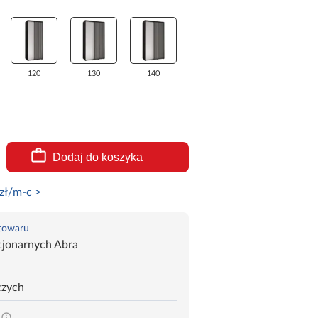
120
130
140
Dodaj do koszyka
zł/m-c >
 towaru
cjonarnych Abra
czych