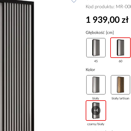
Kod produktu:
MR-00
1 939,00 zł
Głębokość [cm]
45
60
Kolor
biały
biały/artisan
+4
czarny/biały