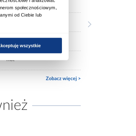
ołecznościowe i analizować
bez lustra
artnerom społecznościowym,
anymi od Ciebie lub
2-drzwiowa
mat
kceptuję wszystkie
mat
Zobacz więcej >
wnież