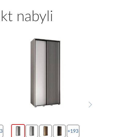
kt nabyli
3
+193