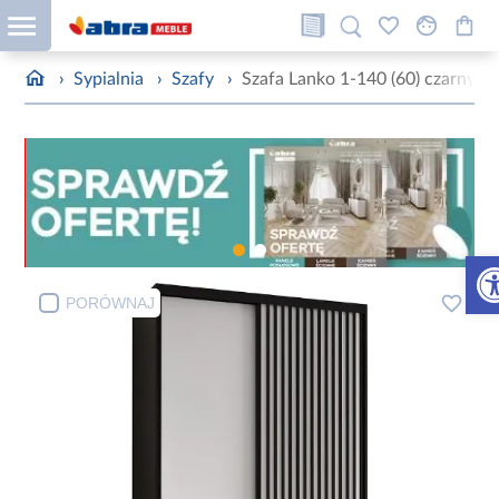
›
Sypialnia
›
Szafy
›
Szafa Lanko 1-140 (60) czarny/bi
Otw
PORÓWNAJ