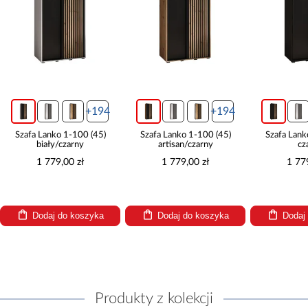
+194
+194
Szafa Lanko 1-100 (45)
Szafa Lanko 1-100 (45)
Szafa Lank
biały/czarny
artisan/czarny
cz
1 779,00 zł
1 779,00 zł
1 77
Dodaj do koszyka
Dodaj do koszyka
Dodaj
Produkty z kolekcji