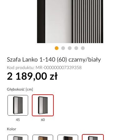
Szafa Lanko 1-140 (60) czarny/biały
Kod produktu:
MR-000000007339358
2 189,00 zł
Głębokość [cm]
45
60
Kolor