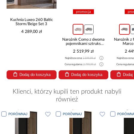
promocja
pro
Kuchnia Luxeo 260 Baltic
Storm/Beige Set 3
4 289,00 zł
Narożnik Como z dwoma
Narożnik z 
pojemnikami sztruks
Marco
beżowy
2 519,99 zł
2 44
Najniższa cena:
2 599,99 zł
Najniższa cena
Cena regularna:
2 799,99 zł
Cena regularna
Dodaj do koszyka
Dodaj do koszyka
Dodaj
Klienci, którzy kupili ten produkt nabyli
również
PORÓWNAJ
PORÓWNAJ
PORÓWNA