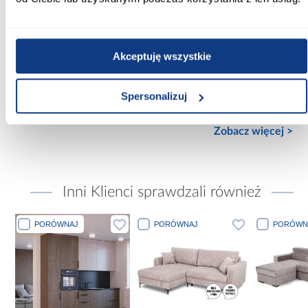
2-drzwiowa
Wykończenie frontów:
Akceptuję wszystkie
mat
Wykończenie korpusu:
Spersonalizuj
mat
Zobacz więcej >
Inni Klienci sprawdzali również
PORÓWNAJ
PORÓWNAJ
PORÓWN