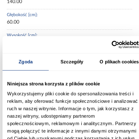
140.00
Głębokość [cm]:
60.00
Wysokość [cm]:
235.20
Kolor frontów:
Zgoda
Szczegóły
O plikach cookies
biały/czarny
Kolor korpusu:
czarny
Niniejsza strona korzysta z plików cookie
Wykorzystujemy pliki cookie do spersonalizowania treści i
Wybarwienie:
reklam, aby oferować funkcje społecznościowe i analizować
białe
ruch w naszej witrynie. Informacje o tym, jak korzystasz z
naszej witryny, udostępniamy partnerom
Lustro:
społecznościowym, reklamowym i analitycznym. Partnerzy
bez lustra
mogą połączyć te informacje z innymi danymi otrzymanymi
od Ciebie lub uzyskanymi podczas korzystania z ich usług.
Ilość drzwi: