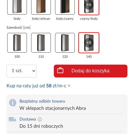
+6
biały
biały/artisan
biały/czarny
czarny/biały
Szerokość [cm]
+8
100
110
120
140
Dodaj do koszyka
Kup na raty już od
58
zł/m-c >
Bezpłatny odbiór towaru
W sklepach stacjonarnych Abra
Dostawa
Do 15 dni roboczych