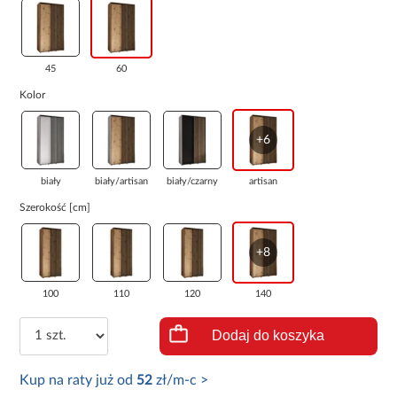
45
60
Kolor
+6
biały
biały/artisan
biały/czarny
artisan
Szerokość [cm]
+8
100
110
120
140
Dodaj do koszyka
Kup na raty już od
52
zł/m-c >