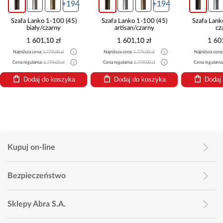
+194
+194
Szafa Lanko 1-100 (45)
Szafa Lanko 1-100 (45)
Szafa Lank
biały/czarny
artisan/czarny
cz
1 601,10 zł
1 601,10 zł
1 60
Najniższa cena:
1 779,00 zł
Najniższa cena:
1 779,00 zł
Najniższa cena
Cena regularna:
1 779,00 zł
Cena regularna:
1 779,00 zł
Cena regularna
Dodaj do koszyka
Dodaj do koszyka
Dodaj
Kupuj on-line
Bezpieczeństwo
Sklepy Abra S.A.