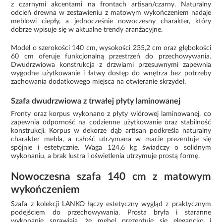
z czarnymi akcentami na frontach artisan/czarny. Naturalny
odcień drewna w zestawieniu z matowym wykończeniem nadaje
meblowi ciepły, a jednocześnie nowoczesny charakter, który
dobrze wpisuje się w aktualne trendy aranżacyjne.
Model o szerokości 140 cm, wysokości 235,2 cm oraz głębokości
60 cm oferuje funkcjonalną przestrzeń do przechowywania.
Dwudrzwiowa konstrukcja z drzwiami przesuwnymi zapewnia
wygodne użytkowanie i łatwy dostęp do wnętrza bez potrzeby
zachowania dodatkowego miejsca na otwieranie skrzydeł.
Szafa dwudrzwiowa z trwałej płyty laminowanej
Fronty oraz korpus wykonano z płyty wiórowej laminowanej, co
zapewnia odporność na codzienne użytkowanie oraz stabilność
konstrukcji. Korpus w dekorze dąb artisan podkreśla naturalny
charakter mebla, a całość utrzymana w macie prezentuje się
spójnie i estetycznie. Waga 124,6 kg świadczy o solidnym
wykonaniu, a brak lustra i oświetlenia utrzymuje prostą formę.
Nowoczesna szafa 140 cm z matowym
wykończeniem
Szafa z kolekcji LANKO łączy estetyczny wygląd z praktycznym
podejściem do przechowywania. Prosta bryła i staranne
wykonanie sprawiają, że mebel prezentuje się elegancko i