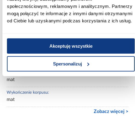
społecznościowym, reklamowym i analitycznym. Partnerzy
Wybarwienie:
mogą połączyć te informacje z innymi danymi otrzymanymi
jasne drewnopodobne
od Ciebie lub uzyskanymi podczas korzystania z ich usług.
Lustro:
bez lustra
Akceptuję wszystkie
Ilość drzwi:
2-drzwiowa
Spersonalizuj
Wykończenie frontów:
mat
Wykończenie korpusu:
mat
Zobacz więcej >