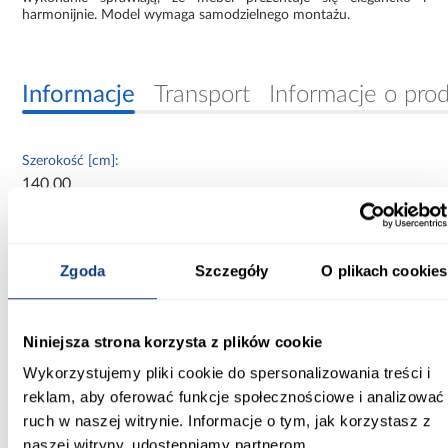
harmonijnie. Model wymaga samodzielnego montażu.
Informacje
Transport
Informacje o pro
Szerokość [cm]:
140.00
Głębokość [cm]:
60.00
Zgoda
Szczegóły
O plikach cookies
Wysokość [cm]:
235.20
Niniejsza strona korzysta z plików cookie
Kolor frontów:
Wykorzystujemy pliki cookie do spersonalizowania treści i
artisan/czarny
reklam, aby oferować funkcje społecznościowe i analizować
ruch w naszej witrynie. Informacje o tym, jak korzystasz z
Kolor korpusu:
naszej witryny, udostępniamy partnerom
dąb artisan