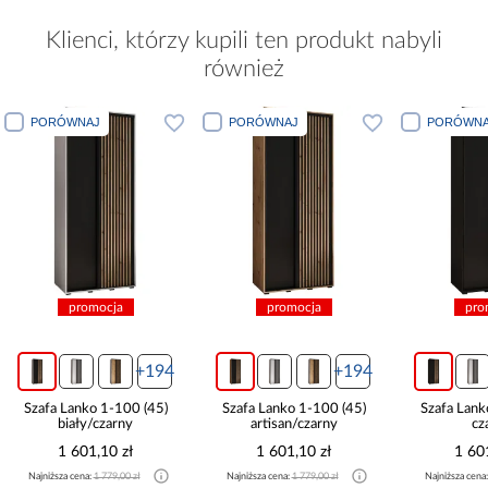
Klienci, którzy kupili ten produkt nabyli
również
PORÓWNAJ
PORÓWNAJ
PORÓWNA
promocja
promocja
pro
+194
+194
Szafa Lanko 1-100 (45)
Szafa Lanko 1-100 (45)
Szafa Lank
biały/czarny
artisan/czarny
cz
1 601,10 zł
1 601,10 zł
1 60
Najniższa cena:
1 779,00 zł
Najniższa cena:
1 779,00 zł
Najniższa cena