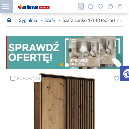
›
Sypialnia
›
Szafy
›
Szafa Lanko 1-140 (60) artisan
Otw
PORÓWNAJ