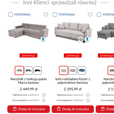
Inni Klienci sprawdzali również
PORÓWNAJ
PORÓWNAJ
PORÓWN
promocja
promocja
promocja
Narożnik z funkcją spania
Sofa rozkładana Foster z
Narożni
Marco beżowy
pojemnikiem beżowa
pojemnik
pop
2 449,99 zł
2 295,99 zł
2 11
Najniższa cena:
2 699,99 zł
Najniższa cena:
2 299,99 zł
Najniższa cena
Cena regularna:
2 699,99 zł
Cena regularna:
2 499,99 zł
Cena regularna
Dodaj do koszyka
Dodaj do koszyka
Dodaj