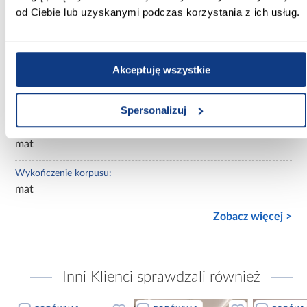
jasne drewnopodobne
od Ciebie lub uzyskanymi podczas korzystania z ich usług.
Lustro:
bez lustra
Akceptuję wszystkie
Ilość drzwi:
3-drzwiowa
Spersonalizuj
Wykończenie frontów:
mat
Wykończenie korpusu:
mat
Zobacz więcej >
Inni Klienci sprawdzali również