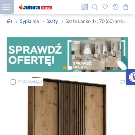
›
Sypialnia
›
Szafy
›
Szafa Lanko 1-170 (60) artisan
Otw
PORÓWNAJ