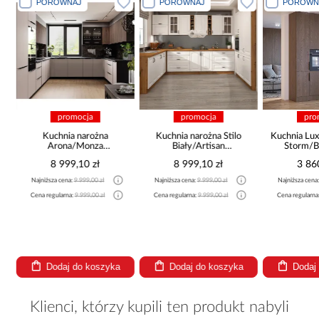
PORÓWNAJ
PORÓWNAJ
PORÓWN
promocja
promocja
pro
a
Kuchnia narożna
Kuchnia narożna Stilo
Kuchnia Lux
Arona/Monza
Biały/Artisan
Storm/B
375x325x225
265x300x180 Cm
8 999,10 zł
8 999,10 zł
3 86
Najniższa cena:
9 999,00 zł
Najniższa cena:
9 999,00 zł
Najniższa cena
Cena regularna:
9 999,00 zł
Cena regularna:
9 999,00 zł
Cena regularna
Dodaj do koszyka
Dodaj do koszyka
Dodaj
Klienci, którzy kupili ten produkt nabyli