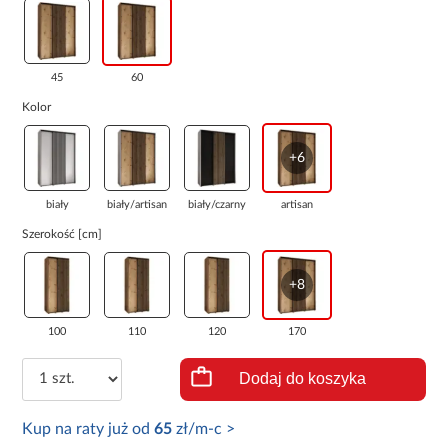
45
60
Kolor
+6
biały
biały/artisan
biały/czarny
artisan
Szerokość [cm]
+8
100
110
120
170
Dodaj do koszyka
Kup na raty już od
65
zł/m-c >