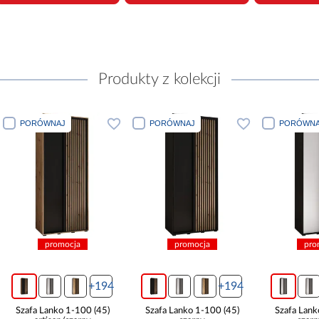
Produkty z kolekcji
PORÓWNAJ
PORÓWNAJ
promocja
promocja
+194
+194
+194
00 (45)
Szafa Lanko 1-100 (45)
Szafa Lanko 1-100 (45)
S