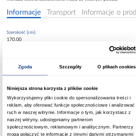
Informacje
Transport
Informacje o pro
Szerokość [cm]:
170.00
Głębokość [cm]:
60.00
Zgoda
Szczegóły
O plikach cookies
Wysokość [cm]:
235.20
Niniejsza strona korzysta z plików cookie
Kolor frontów:
Wykorzystujemy pliki cookie do spersonalizowania treści i
artisan/czarny
reklam, aby oferować funkcje społecznościowe i analizować
ruch w naszej witrynie. Informacje o tym, jak korzystasz z
Kolor korpusu:
naszej witryny, udostępniamy partnerom
dąb artisan
społecznościowym, reklamowym i analitycznym. Partnerzy
Wybarwienie:
mogą połączyć te informacje z innymi danymi otrzymanymi