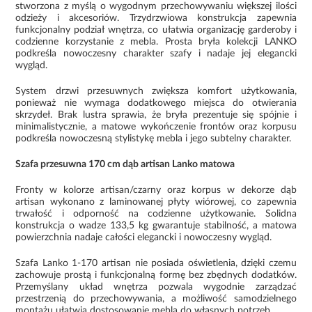
stworzona z myślą o wygodnym przechowywaniu większej ilości
odzieży i akcesoriów. Trzydrzwiowa konstrukcja zapewnia
funkcjonalny podział wnętrza, co ułatwia organizację garderoby i
codzienne korzystanie z mebla. Prosta bryła kolekcji LANKO
podkreśla nowoczesny charakter szafy i nadaje jej elegancki
wygląd.
System drzwi przesuwnych zwiększa komfort użytkowania,
ponieważ nie wymaga dodatkowego miejsca do otwierania
skrzydeł. Brak lustra sprawia, że bryła prezentuje się spójnie i
minimalistycznie, a matowe wykończenie frontów oraz korpusu
podkreśla nowoczesną stylistykę mebla i jego subtelny charakter.
Szafa przesuwna 170 cm dąb artisan Lanko matowa
Fronty w kolorze artisan/czarny oraz korpus w dekorze dąb
artisan wykonano z laminowanej płyty wiórowej, co zapewnia
trwałość i odporność na codzienne użytkowanie. Solidna
konstrukcja o wadze 133,5 kg gwarantuje stabilność, a matowa
powierzchnia nadaje całości elegancki i nowoczesny wygląd.
Szafa Lanko 1-170 artisan nie posiada oświetlenia, dzięki czemu
zachowuje prostą i funkcjonalną formę bez zbędnych dodatków.
Przemyślany układ wnętrza pozwala wygodnie zarządzać
przestrzenią do przechowywania, a możliwość samodzielnego
montażu ułatwia dostosowanie mebla do własnych potrzeb