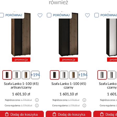
również
PORÓWNAJ
PORÓWNAJ
PORÓWN
promocja
promocja
pro
+194
+194
Szafa Lanko 1-100 (45)
Szafa Lanko 1-100 (45)
Szafa Lanko 1
czarny
czarny/biały
1 601,10 zł
1 601,10 zł
1 72
Najniższa cena:
1 779,00 zł
Najniższa cena:
1 779,00 zł
Najniższa cena
Cena regularna:
1 779,00 zł
Cena regularna:
1 779,00 zł
Cena regularna
Dodaj do koszyka
Dodaj do koszyka
Dodaj