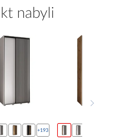
kt nabyli
3
+193