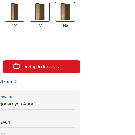
120
130
140
Dodaj do koszyka
zł/m-c >
 towaru
cjonarnych Abra
czych