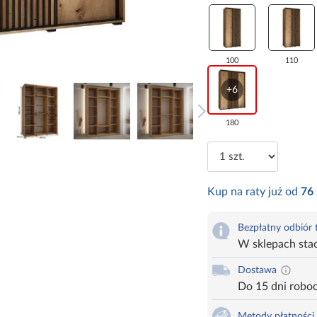
100
110
+6
180
Kup na raty już od
76
Bezpłatny odbiór
W sklepach sta
Dostawa
Do 15 dni robo
Metody płatności