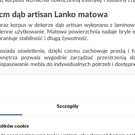
 korpusu wzmacnia nowoczesną estetykę i subtelny char
cm dąb artisan Lanko matowa
 oraz korpus w dekorze dąb artisan wykonano z laminow
enne użytkowanie. Matowa powierzchnia nadaje bryle el
rantuje stabilność i długą żywotność.
posiada oświetlenia, dzięki czemu zachowuje prostą i 
wnętrza pozwala wygodnie zarządzać przestrzenią d
opasowanie mebla do indywidualnych potrzeb i dostępn
ort
Informacje o produkcie
Szczegóły
00
Wybarwienie:
 plików cookie
0
Lustro: