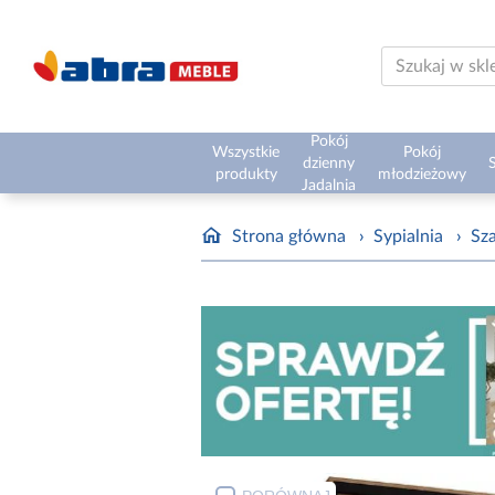
Pokój
Wszystkie
Pokój
dzienny
S
produkty
młodzieżowy
Jadalnia
Strona główna
›
Sypialnia
›
Sz