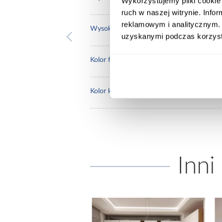
Wykorzystujemy pliki cookie 
ruch w naszej witrynie. Inf
reklamowym i analitycznym. 
235.
Wysokość [cm]:
uzyskanymi podczas korzysta
artis
Kolor frontów:
dąb a
Kolor korpusu:
Inni