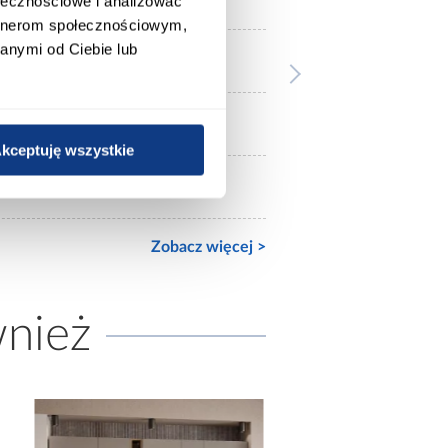
ołecznościowe i analizować
artnerom społecznościowym,
anymi od Ciebie lub
3-drzwiowa
mat
kceptuję wszystkie
mat
Zobacz więcej >
wnież