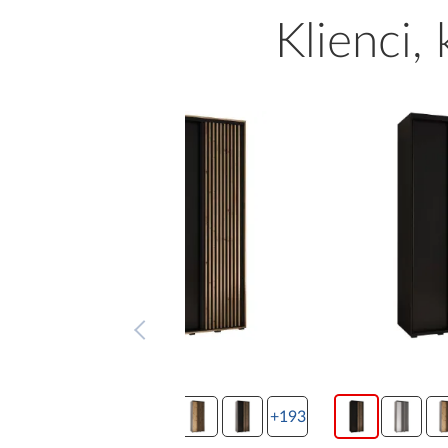
Klienci,
+193
+193