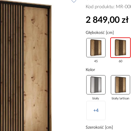
Kod produktu:
MR-00
2 849,00 zł
Głębokość [cm]
45
60
Kolor
biały
biały/artisan
+4
Szerokość [cm]