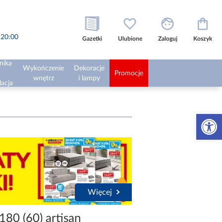
o 20:00
Gazetki
Ulubione
Zaloguj
Koszyk
nika
Wykończenie
Dekoracje
Promocje
wnętrz
i lampy
lacja
Otwórz 
Więcej
180 (60) artisan