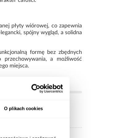
akter całości.
anej płyty wiórowej, co zapewnia
egancki, spójny wygląd, a solidna
funkcjonalną formę bez zbędnych
o przechowywania, a możliwość
ego miejsca.
O plikach cookies
jasne drewnopodobne
bez lustra