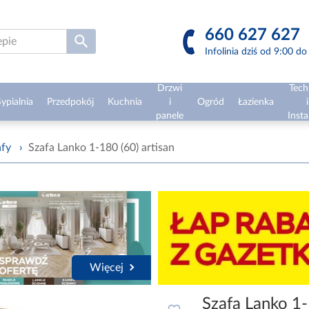
660 627 627
Infolinia dziś od 9:00 d
Drzwi
Tech
ypialnia
Przedpokój
Kuchnia
i
Ogród
Łazienka
i
panele
Insta
afy
›
Szafa Lanko 1-180 (60) artisan
Więcej
Szafa Lanko 1-