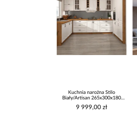
Kuchnia narożna Stilo
Kuchnia Luxeo 260 Baltic
iały/Artisan 265x300x180
Storm/Beige Set 3
Cm
9 999,00 zł
4 289,00 zł