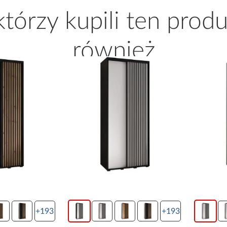
 którzy kupili ten produ
również
+193
+19