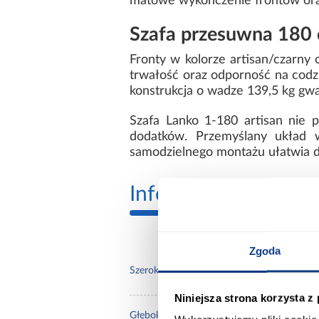
matowe wykończenie frontów oraz
Szafa przesuwna 180 
Fronty w kolorze artisan/czarny
trwałość oraz odporność na codzi
konstrukcja o wadze 139,5 kg gwa
Szafa Lanko 1-180 artisan nie 
dodatków. Przemyślany układ 
samodzielnego montażu ułatwia d
Informacje
Transp
Zgoda
180.
Szerokość [cm]:
Niniejsza strona korzysta z
60.0
Głębokość [cm]: