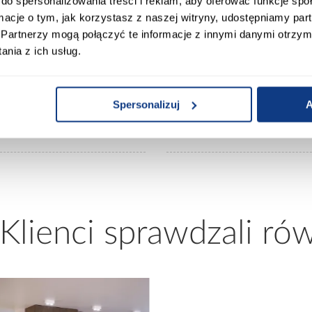
do spersonalizowania treści i reklam, aby oferować funkcje sp
ormacje o tym, jak korzystasz z naszej witryny, udostępniamy p
Partnerzy mogą połączyć te informacje z innymi danymi otrzym
20
Ilość drzwi:
nia z ich usług.
an/czarny
Wykończenie frontów:
Spersonalizuj
A
rtisan
Wykończenie korpusu:
 Klienci sprawdzali ró