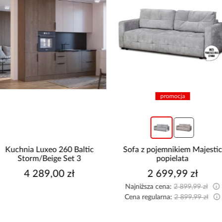
promocja
Sofa z pojemnikiem Majestic
Kuchnia Aria TA/AR 25
popielata
bez blatu
2 699,99 zł
3 819,00 zł
Najniższa cena:
2 899,99 zł
Cena regularna:
2 899,99 zł