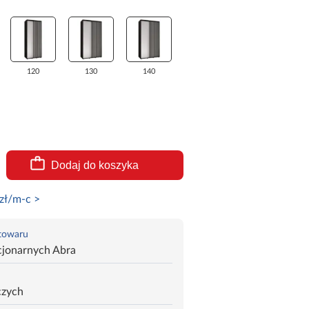
120
130
140
Dodaj do koszyka
zł/m-c >
 towaru
cjonarnych Abra
czych