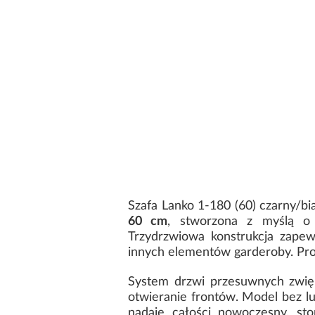
Szafa Lanko 1-180 (60) czarny/b
60 cm
, stworzona z myślą o 
Trzydrzwiowa konstrukcja zape
innych elementów garderoby. Pros
System drzwi przesuwnych zwię
otwieranie frontów. Model bez l
nadaje całości nowoczesny, st