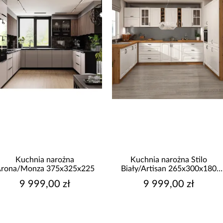
Kuchnia narożna Stilo
Łóżko kontynentalne Santi
Biały/Artisan 265x300x180
160x200 jasny popiel
Cm
9 999,00 zł
3 499,99 zł