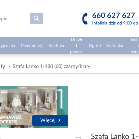
660 627 627
Infolinia dziś od 9:00 d
Drzwi
Tech
ypialnia
Przedpokój
Kuchnia
i
Ogród
Łazienka
i
panele
Insta
afy
›
Szafa Lanko 1-180 (60) czarny/biały
Więcej
Szafa Lanko 1-