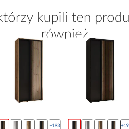
 którzy kupili ten produ
również
+193
+19