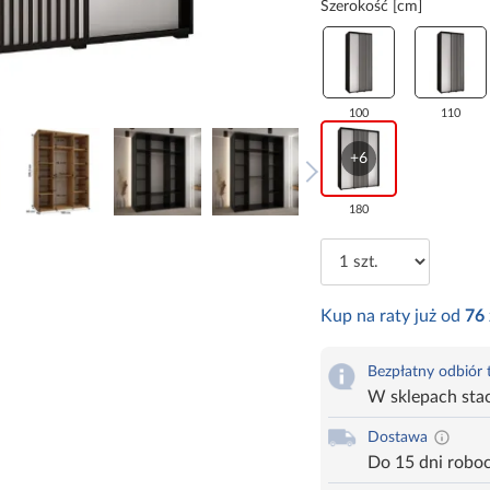
Szerokość [cm]
100
110
+6
180
Kup na raty już od
76
Bezpłatny odbiór
W sklepach sta
Dostawa
Do 15 dni robo