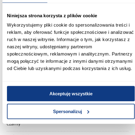
montażu.
Niniejsza strona korzysta z plików cookie
Informacje
Transport
Informacje o pro
Wykorzystujemy pliki cookie do spersonalizowania treści i
reklam, aby oferować funkcje społecznościowe i analizować
Szerokość [cm]:
ruch w naszej witrynie. Informacje o tym, jak korzystasz z
150.00
naszej witryny, udostępniamy partnerom
społecznościowym, reklamowym i analitycznym. Partnerzy
Głębokość [cm]:
mogą połączyć te informacje z innymi danymi otrzymanymi
60.00
od Ciebie lub uzyskanymi podczas korzystania z ich usług.
Wysokość [cm]:
235.20
Akceptuję wszystkie
Kolor frontów:
biały/czarny
Spersonalizuj
Kolor korpusu:
czarny