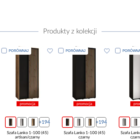
Produkty z kolekcji
PORÓWNAJ
PORÓWNAJ
PORÓWNA
promocja
promocja
pro
+194
+194
Szafa Lanko 1-100 (45)
Szafa Lanko 1-100 (45)
Szafa Lank
artisan/czarny
czarny
czarn