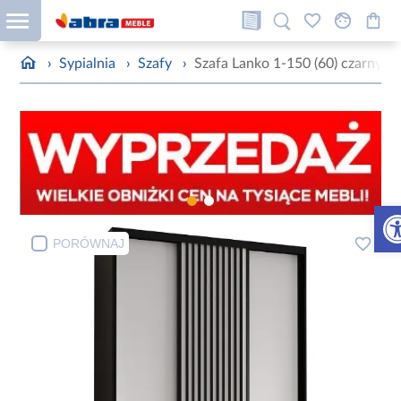
›
Sypialnia
›
Szafy
›
Szafa Lanko 1-150 (60) czarny/bi
Otw
PORÓWNAJ