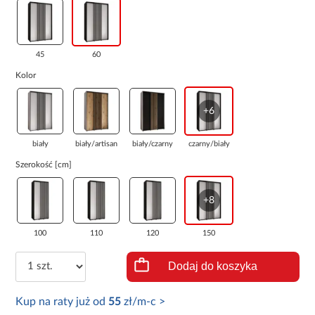
45
60
Kolor
+6
biały
biały/artisan
biały/czarny
czarny/biały
Szerokość [cm]
+8
100
110
120
150
Dodaj do koszyka
Kup na raty już od
55
zł/m-c >