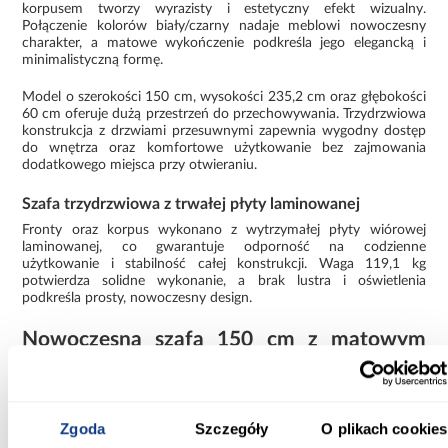
korpusem tworzy wyrazisty i estetyczny efekt wizualny.
Połączenie kolorów biały/czarny nadaje meblowi nowoczesny
charakter, a matowe wykończenie podkreśla jego elegancką i
minimalistyczną formę.
Model o szerokości 150 cm, wysokości 235,2 cm oraz głębokości
60 cm oferuje dużą przestrzeń do przechowywania. Trzydrzwiowa
konstrukcja z drzwiami przesuwnymi zapewnia wygodny dostęp
do wnętrza oraz komfortowe użytkowanie bez zajmowania
dodatkowego miejsca przy otwieraniu.
Szafa trzydrzwiowa z trwałej płyty laminowanej
Fronty oraz korpus wykonano z wytrzymałej płyty wiórowej
laminowanej, co gwarantuje odporność na codzienne
użytkowanie i stabilność całej konstrukcji. Waga 119,1 kg
potwierdza solidne wykonanie, a brak lustra i oświetlenia
podkreśla prosty, nowoczesny design.
Nowoczesna szafa 150 cm z matowym
wykończeniem
Szafa z kolekcji LANKO łączy estetyczny wygląd z praktycznym
podejściem do przechowywania. Prosta bryła i staranne
Zgoda
Szczegóły
O plikach cookies
wykonanie sprawiają, że mebel dobrze komponuje się z
nowoczesnymi aranżacjami. Model wymaga samodzielnego