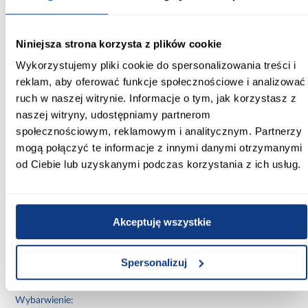
Informacje
Transport
Informacje o pro
Niniejsza strona korzysta z plików cookie
Wykorzystujemy pliki cookie do spersonalizowania treści i
Szerokość [cm]:
reklam, aby oferować funkcje społecznościowe i analizować
150.00
ruch w naszej witrynie. Informacje o tym, jak korzystasz z
naszej witryny, udostępniamy partnerom
Głębokość [cm]:
społecznościowym, reklamowym i analitycznym. Partnerzy
60.00
mogą połączyć te informacje z innymi danymi otrzymanymi
od Ciebie lub uzyskanymi podczas korzystania z ich usług.
Wysokość [cm]:
235.20
Kolor frontów:
Akceptuję wszystkie
biały/czarny
Kolor korpusu:
Spersonalizuj
biały
Wybarwienie: