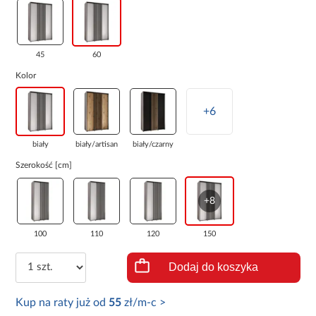
45
60
Kolor
+6
biały
biały/artisan
biały/czarny
Szerokość [cm]
+8
100
110
120
150
Dodaj do koszyka
Kup na raty już od
55
zł/m-c >