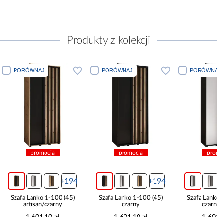
Produkty z kolekcji
PORÓWNAJ
PORÓWNAJ
PORÓWNA
promocja
promocja
pro
+194
+194
Szafa Lanko 1-100 (45)
Szafa Lanko 1-100 (45)
Szafa Lank
artisan/czarny
czarny
czarn
1 601,10 zł
1 601,10 zł
1 60