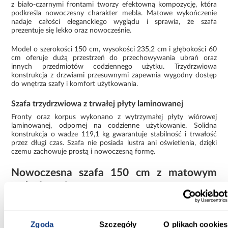
z biało-czarnymi frontami tworzy efektowną kompozycję, która
podkreśla nowoczesny charakter mebla. Matowe wykończenie
nadaje całości eleganckiego wyglądu i sprawia, że szafa
prezentuje się lekko oraz nowocześnie.
Model o szerokości 150 cm, wysokości 235,2 cm i głębokości 60
cm oferuje dużą przestrzeń do przechowywania ubrań oraz
innych przedmiotów codziennego użytku. Trzydrzwiowa
konstrukcja z drzwiami przesuwnymi zapewnia wygodny dostęp
do wnętrza szafy i komfort użytkowania.
Szafa trzydrzwiowa z trwałej płyty laminowanej
Fronty oraz korpus wykonano z wytrzymałej płyty wiórowej
laminowanej, odpornej na codzienne użytkowanie. Solidna
konstrukcja o wadze 119,1 kg gwarantuje stabilność i trwałość
przez długi czas. Szafa nie posiada lustra ani oświetlenia, dzięki
czemu zachowuje prostą i nowoczesną formę.
Nowoczesna szafa 150 cm z matowym
wykończeniem
Szafa z kolekcji LANKO łączy estetyczny wygląd z praktycznymi
rozwiązaniami do przechowywania. Prosta bryła i staranne
wykonanie sprawiają, że mebel prezentuje się elegancko i
Zgoda
Szczegóły
O plikach cookies
nowocześnie. Model wymaga samodzielnego montażu.