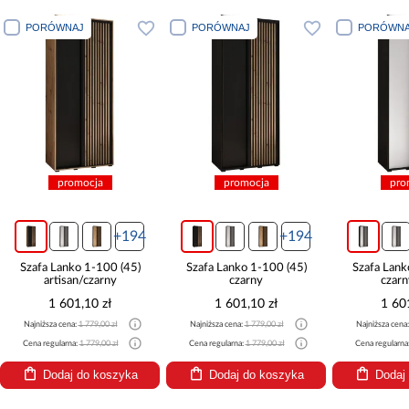
PORÓWNAJ
PORÓWNAJ
PORÓWNA
promocja
promocja
pro
+194
+194
Szafa Lanko 1-100 (45)
Szafa Lanko 1-100 (45)
Szafa Lank
artisan/czarny
czarny
czarn
1 601,10 zł
1 601,10 zł
1 60
Najniższa cena:
1 779,00 zł
Najniższa cena:
1 779,00 zł
Najniższa cena
Cena regularna:
1 779,00 zł
Cena regularna:
1 779,00 zł
Cena regularna
Dodaj do koszyka
Dodaj do koszyka
Dodaj