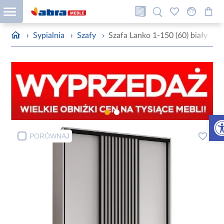
›
Sypialnia
›
Szafy
›
Szafa Lanko 1-150 (60) biały
Otw
PORÓWNAJ