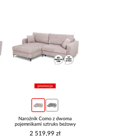
promocja
promocja
Narożnik Como z dwoma
Narożnik z dwo
pojemnikami sztruks beżowy
pojemnikami Sereno
2 519,99 zł
2 114,99 z