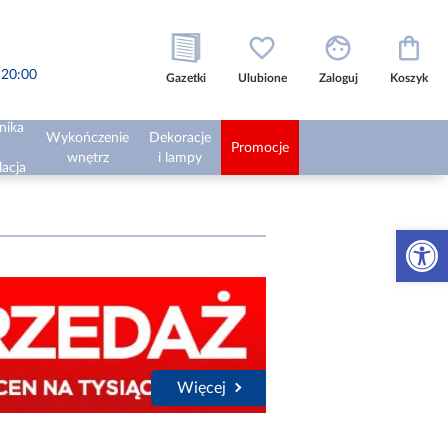
o 20:00
Gazetki
Ulubione
Zaloguj
Koszyk
nika
Wykończenie
Dekoracje
Promocje
wnętrz
i lampy
lacja
Otwórz 
Więcej