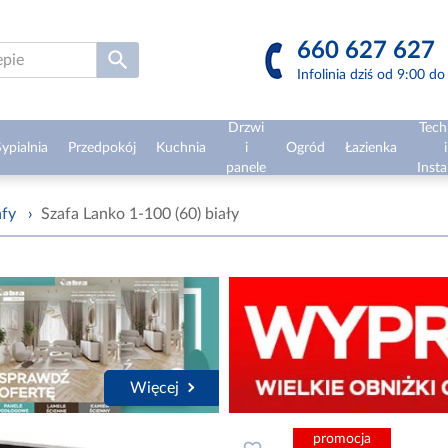
660 627 627
Infolinia dziś od 9:00 d
Drzwi
Tech
ypialnia
Przedpokój
Kuchnia
i
Ogród
Łazienka
i
panele
Insta
afy
›
Szafa Lanko 1-100 (60) biały
Więcej
promocja