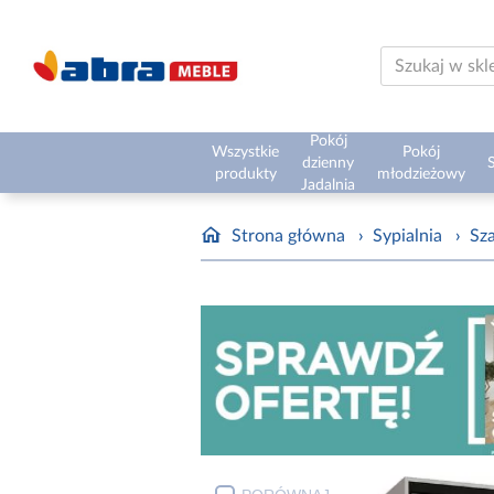
Pokój
Wszystkie
Pokój
dzienny
S
produkty
młodzieżowy
Jadalnia
Strona główna
›
Sypialnia
›
Sz