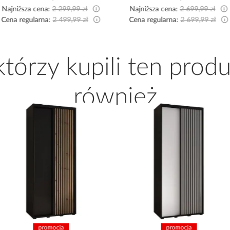
Najniższa cena:
2 299,99 zł
Najniższa cena:
2 699,99 zł
Cena regularna:
2 499,99 zł
Cena regularna:
2 699,99 zł
 którzy kupili ten produ
również
promocja
promocja