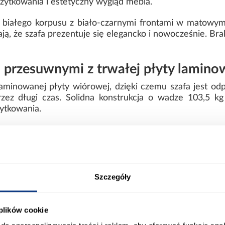
ytkowania i estetyczny wygląd mebla.
 białego korpusu z biało-czarnymi frontami w matowym
, że szafa prezentuje się elegancko i nowocześnie. Brak
i przesuwnymi z trwałej płyty lamino
aminowanej płyty wiórowej, dzięki czemu szafa jest od
zez długi czas. Solidna konstrukcja o wadze 103,5 kg 
ytkowania.
wnętrze z dużą ilością miejsca do przechowywania odzi
zielnego montażu. Brak oświetlenia pozwala zachować p
 aranżacje.
Szczegóły
ort
Informacje o produkcie
 plików cookie