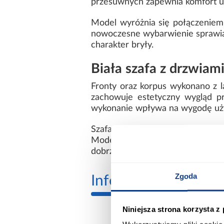
przesuwnych zapewnia komfort uż
Model wyróżnia się połączeniem
nowoczesne wybarwienie sprawiają
charakter bryły.
Biała szafa z drzwiam
Fronty oraz korpus wykonano z l
zachowuje estetyczny wygląd pr
wykonanie wpływa na wygodę uż
Szafa LANKO posiada praktyczne 
Model dostarczany jest do samod
dobrze wpisuje się w nowoczesne
Zgoda
Informacje
Transp
Niniejsza strona korzysta z