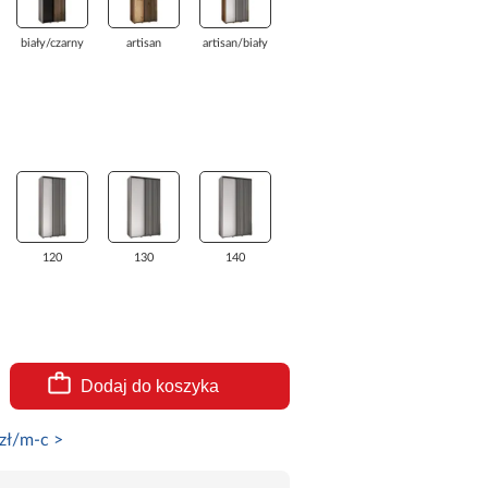
biały/czarny
artisan
artisan/biały
120
130
140
Dodaj do koszyka
zł/m-c >