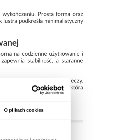
 wykończeniu. Prosta forma oraz
 lustra podkreśla minimalistyczny
wanej
porna na codzienne użytkowanie i
zapewnia stabilność, a staranne
eży i innych potrzebnych rzeczy.
rostą, spójną formę mebla, która
O plikach cookies