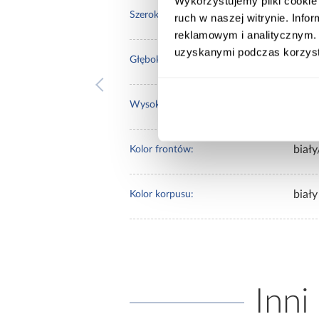
Wykorzystujemy pliki cookie 
100.
Szerokość [cm]:
ruch w naszej witrynie. Inf
reklamowym i analitycznym. 
uzyskanymi podczas korzysta
60.0
Głębokość [cm]:
235.
Wysokość [cm]:
biały
Kolor frontów:
biały
Kolor korpusu:
Inni