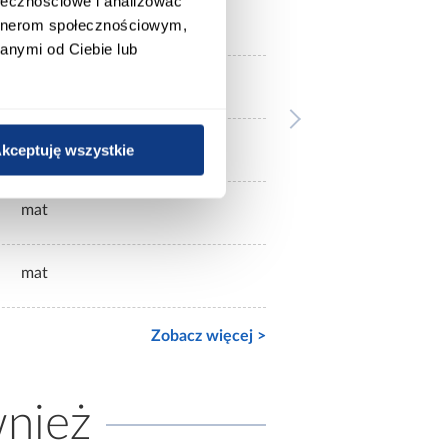
ołecznościowe i analizować
białe
artnerom społecznościowym,
anymi od Ciebie lub
bez lustra
2-drzwiowa
kceptuję wszystkie
mat
mat
Zobacz więcej >
wnież