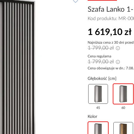
Szafa Lanko 1-
Kod produktu:
MR-00
1 619,10 zł
Najniższa cena z 30 dni przed
1 799,00 zł
Cena regularna
1 799,00 zł
Cena obowiązuje w dn.: 7.08
Głębokość [cm]
45
60
Kolor