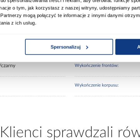
do spersonalizowania treści i reklam, aby oferować funkcje sp
00
Wybarwienie:
ormacje o tym, jak korzystasz z naszej witryny, udostępniamy p
Partnerzy mogą połączyć te informacje z innymi danymi otrzym
nia z ich usług.
0
Lustro:
20
Ilość drzwi:
Spersonalizuj
A
/czarny
Wykończenie frontów:
Wykończenie korpusu:
 Klienci sprawdzali ró