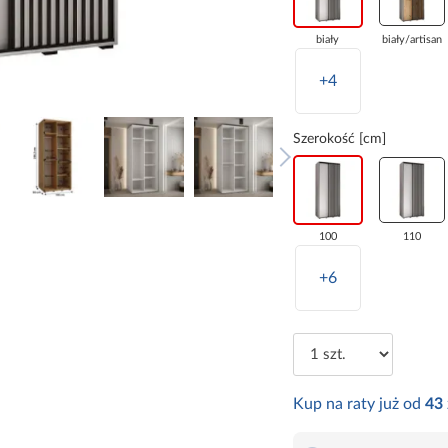
biały
biały/artisan
+4
Szerokość [cm]
100
110
+6
Kup na raty już od
43