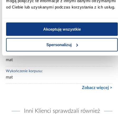
mogą połączyć te informacje z innymi danymi otrzymanymi
Wybarwienie:
od Ciebie lub uzyskanymi podczas korzystania z ich usług.
białe
Lustro:
bez lustra
Akceptuję wszystkie
Ilość drzwi:
3-drzwiowa
Spersonalizuj
Wykończenie frontów:
mat
Wykończenie korpusu:
mat
Zobacz więcej >
Inni Klienci sprawdzali również