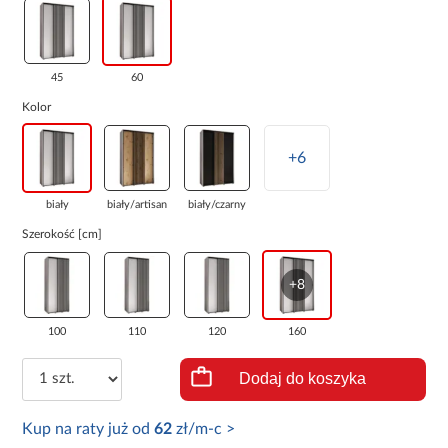
45
60
Kolor
+6
biały
biały/artisan
biały/czarny
Szerokość [cm]
+8
100
110
120
160
Dodaj do koszyka
Kup na raty już od
62
zł/m-c >