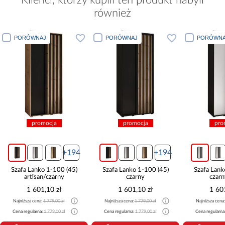
również
PORÓWNAJ
PORÓWNAJ
POR
promocja
promocja
4
+194
+194
Szafa Lanko 1-100 (45)
Szafa Lanko 1-100 (45)
Szafa La
czarny
czarny/biały
1 601,10 zł
1 601,10 zł
Najniższa cena:
1 779,00 zł
Najniższa cena:
1 779,00 zł
Najniżs
Cena regularna:
1 779,00 zł
Cena regularna:
1 779,00 zł
Cena re