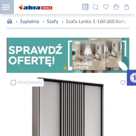
›
Sypialnia
›
Szafy
›
Szafa Lanko 1-160 (60) biały
Otw
PORÓWNAJ