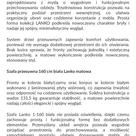
zaprojektowana z myślą o wygodnym i funkcjonalnym
przechowywaniu odzieży. Trzydrzwiowa konstrukcja pozwala na
praktyczny podział przestrzeni wewnętrznej, co ułatwia
organizację ubrań oraz codzienne korzystanie z mebla. Prosta
forma kolekcji LANKO podkreśla nowoczesny charakter bryły i
nadaje jej spójny, minimalistyczny wygląd.
System drzwi przesuwnych zapewnia komfort użytkowania,
ponieważ nie wymaga dodatkowej przestrzeni do ich otwierania.
Brak lustra sprawia, że fronty zachowują jednolitą i estetyczną
powierzchnię, a matowe wykończenie podkreśla nowoczesny,
stonowany styl.
Szafa przesuwna 160 cm biała Lanko matowa
Fronty w kolorze biały/czarny oraz korpus w kolorze białym
wykonano z laminowanej płyty wiórowej, co zapewnia trwałość
oraz odporność na codzienne użytkowanie. Solidna konstrukcja o
wadze 131,5 kg gwarantuje stabilność, a matowe powierzchnie
nadają całości elegancki i spójny wygląd.
Szafa Lanko 1-160 biała nie posiada oświetlenia, dzięki czemu
zachowuje prostą i funkcjonalną formę bez dodatkowych
elementów. Przemyślany układ wnętrza pozwala wygodnie
zarządzać przestrzenią do przechowywania, a możliwość
samodzielnego montażu ułatwia dopasowanie mebla do