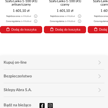
nko 1-100 (45)
Szafa Lanko 1-100 (45)
Szafa Lanko 1-100 (45)
san/czarny
czarny
czarny/biały
01,10 zł
1 601,10 zł
1 601,10 zł
na:
1 779,00 zł
Najniższa cena:
1 779,00 zł
Najniższa cena:
1 779,00 zł
na:
1 779,00 zł
Cena regularna:
1 779,00 zł
Cena regularna:
1 779,00 zł
j do koszyka
Dodaj do koszyka
Dodaj do koszyka
Kupuj on-line
Bezpieczeństwo
Sklepy Abra S.A.
Bądź na bieżąco