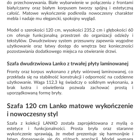
do przechowywania. Białe wybarwienie w połączeniu z frontami
biały/czarny oraz białym korpusem tworzy spójną i estetyczną
całość. Matowe wykończenie podkreśla nowoczesny charakter
mebla i nadaje mu elegancki, spokojny wygląd.
Model o szerokości 120 cm, wysokości 235,2 cm i głębokości 60
cm oferuje funkcjonalną przestrzeń do organizacji odzieży i
tekstyliów. Dwudrzwiowy system przesuwny zapewnia wygodne
użytkowanie oraz łatwy dostęp do wnętrza bez konieczności
pozostawiania dodatkowego miejsca na otwieranie drzwi.
Szafa dwudrzwiowa Lanko z trwałej płyty laminowanej
Fronty oraz korpus wykonano z płyty wiórowej laminowanej, co
przekłada się na stabilność konstrukcji i odporność na codzienne
użytkowanie. Waga 112,3 kg świadczy o solidnym wykonaniu, a
brak lustra i oświetlenia pozwala zachować prostą i
uporządkowaną formę bryły.
Szafa 120 cm Lanko matowe wykończenie
i nowoczesny styl
Szafa z kolekcji LANKO została zaprojektowana z myślą o
estetyce i funkcjonalności. Prosta bryła oraz staranne
wykończenie sprawiają, że mebel prezentuje się harmonijnie i
łatwo dopasowuje się do różnych aranżacji. Model wymaga