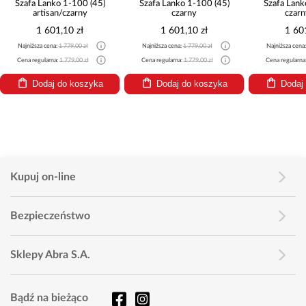
Szafa Lanko 1-100 (45)
Szafa Lanko 1-100 (45)
Szafa Lank
artisan/czarny
czarny
czarn
1 601,10 zł
1 601,10 zł
1 60
Najniższa cena:
1 779,00 zł
Najniższa cena:
1 779,00 zł
Najniższa cena
Cena regularna:
1 779,00 zł
Cena regularna:
1 779,00 zł
Cena regularna
Dodaj do koszyka
Dodaj do koszyka
Dodaj
Kupuj on-line
Bezpieczeństwo
Sklepy Abra S.A.
Bądź na bieżąco