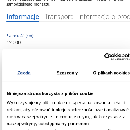
samodzielnego montażu.
Informacje
Transport
Informacje o pro
Szerokość [cm]:
120.00
Głębokość [cm]:
60.00
Zgoda
Szczegóły
O plikach cookies
Wysokość [cm]:
235.20
Niniejsza strona korzysta z plików cookie
Kolor frontów:
biały/czarny
Wykorzystujemy pliki cookie do spersonalizowania treści i
reklam, aby oferować funkcje społecznościowe i analizować
Kolor korpusu:
ruch w naszej witrynie. Informacje o tym, jak korzystasz z
biały
naszej witryny, udostępniamy partnerom