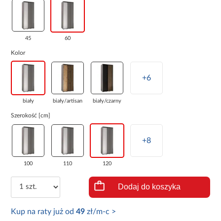
45
60
Kolor
+6
biały
biały/artisan
biały/czarny
Szerokość [cm]
+8
100
110
120
Dodaj do koszyka
Kup na raty już od
49
zł/m-c >