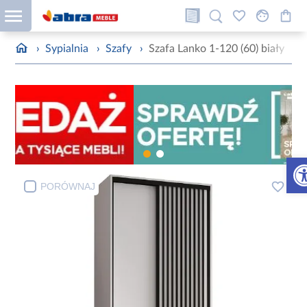
›
Sypialnia
›
Szafy
›
Szafa Lanko 1-120 (60) biały
Otw
PORÓWNAJ