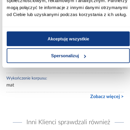
społecznościowym, reklamowym i analitycznym. Partnerzy
Wybarwienie:
mogą połączyć te informacje z innymi danymi otrzymanymi
białe
od Ciebie lub uzyskanymi podczas korzystania z ich usług.
Lustro:
bez lustra
Akceptuję wszystkie
Ilość drzwi:
2-drzwiowa
Spersonalizuj
Wykończenie frontów:
mat
Wykończenie korpusu:
mat
Zobacz więcej >
Inni Klienci sprawdzali również