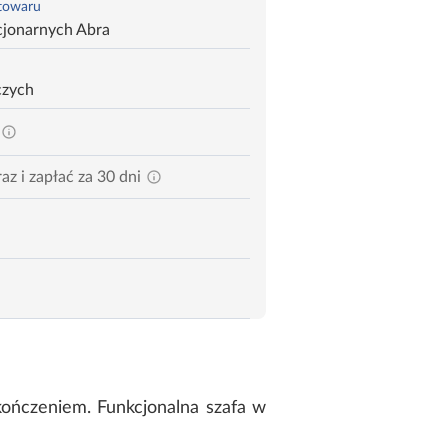
 towaru
cjonarnych Abra
czych
az i zapłać za 30 dni
ończeniem. Funkcjonalna szafa w