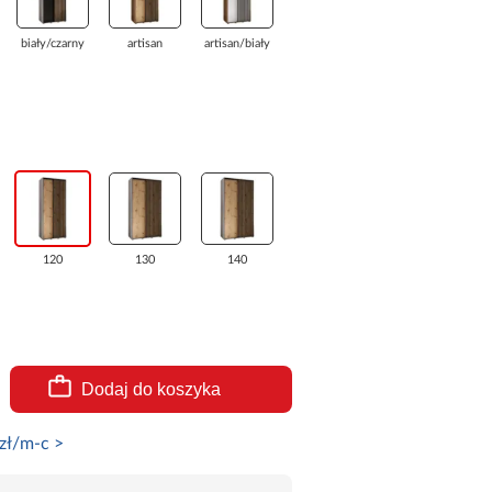
biały/czarny
artisan
artisan/biały
120
130
140
Dodaj do koszyka
zł/m-c >