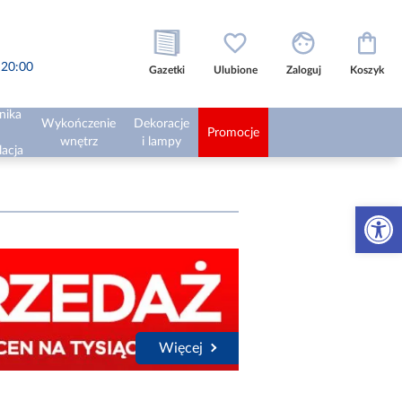
o 20:00
Gazetki
Ulubione
Zaloguj
Koszyk
nika
Wykończenie
Dekoracje
Promocje
wnętrz
i lampy
lacja
Otwórz 
Więcej