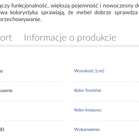
 łączy funkcjonalność, większą pojemność i nowoczesny 
owa kolorystyka sprawiają, że mebel dobrze sprawdza
e przechowywanie.
ort
Informacje o produkcie
te
Wysokość [cm]:
suwne
Kolor frontów:
Kolor korpusu:
00
Wybarwienie: