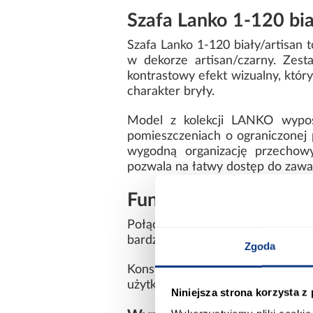
Szafa Lanko 1-120 bi
Szafa Lanko 1-120 biały/artisan 
w dekorze artisan/czarny. Zes
kontrastowy efekt wizualny, któr
charakter bryły.
Model z kolekcji LANKO wypos
pomieszczeniach o ograniczonej
wygodną organizację przechow
pozwala na łatwy dostęp do zawar
Funkcjonalna szafa 
Połączenie białego korpusu z fr
bardziej industrialnymi aranżacja
Zgoda
Konstrukcja została wykonana z 
użytkowanie. Waga 94,1 kg świadcz
Niniejsza strona korzysta z