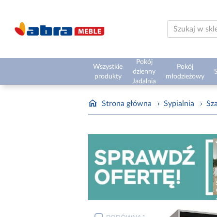
Pokój
Wszystkie
Pokój
dzienny
S
produkty
młodzieżowy
Jadalnia
Strona główna
›
Sypialnia
›
Sz