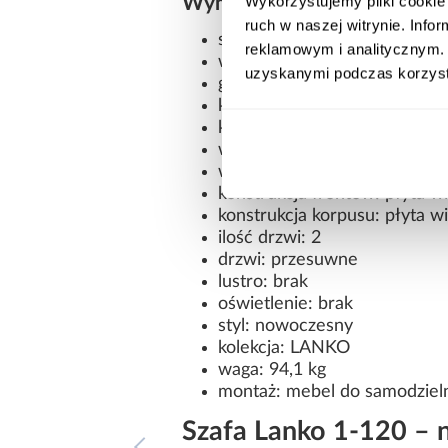
Wykorzystujemy pliki cookie 
Wymiary i dane techniczne
ruch w naszej witrynie. Inf
szerokość: 120 cm
reklamowym i analitycznym. 
wysokość: 235,2 cm
uzyskanymi podczas korzysta
głębokość: 45 cm
kolor frontów: artisan/czarny
kolor korpusu: biały
wykończenie frontów: mat
wykończenie korpusu: mat
konstrukcja frontów: płyta 
konstrukcja korpusu: płyta 
ilość drzwi: 2
drzwi: przesuwne
lustro: brak
oświetlenie: brak
styl: nowoczesny
kolekcja: LANKO
waga: 94,1 kg
montaż: mebel do samodziel
Szafa Lanko 1-120 –