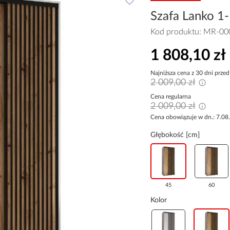
Szafa Lanko 1-
Kod produktu:
MR-00
1 808,10 zł
Najniższa cena z 30 dni przed
2 009,00 zł
Cena regularna
2 009,00 zł
Cena obowiązuje w dn.: 7.08
Głębokość [cm]
45
60
Kolor