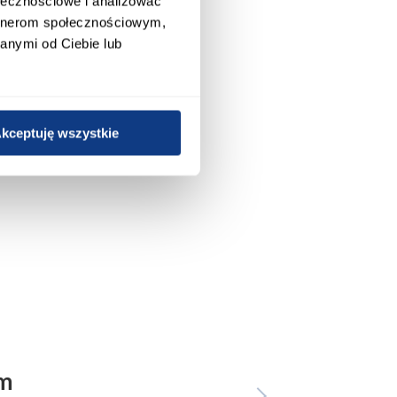
ołecznościowe i analizować
artnerom społecznościowym,
anymi od Ciebie lub
kceptuję wszystkie
em