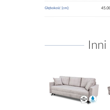
45.0
Głębokość [cm]:
Inni