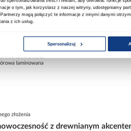
do spersonalizowania treści i reklam, aby oferować funkcje sp
ormacje o tym, jak korzystasz z naszej witryny, udostępniamy p
Partnerzy mogą połączyć te informacje z innymi danymi otrzym
nia z ich usług.
Spersonalizuj
A
wiórowa laminowana
wiórowa laminowana
nego złożenia
 nowoczesność z drewnianym akcent