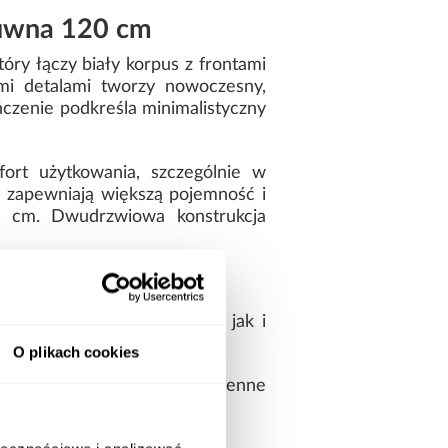
suwna 120 cm
óry łączy biały korpus z frontami
mi detalami tworzy nowoczesny,
ńczenie podkreśla minimalistyczny
rt użytkowania, szczególnie w
 zapewniają większą pojemność i
5 cm. Dwudrzwiowa konstrukcja
lu
uje się zarówno z jasnymi, jak i
ebla.
O plikach cookies
ność oraz odporność na codzienne