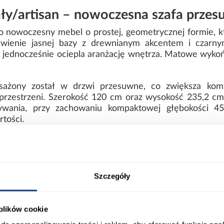
ały/artisan – nowoczesna szafa prze
to nowoczesny mebel o prostej, geometrycznej formie, kt
tawienie jasnej bazy z drewnianym akcentem i czarny
y jednocześnie ociepla aranżację wnętrza. Matowe wyko
ażony został w drzwi przesuwne, co zwiększa komfo
 przestrzeni. Szerokość 120 cm oraz wysokość 235,2 cm
ywania, przy zachowaniu kompaktowej głębokości 4
tości.
przesuwna 120 cm w nowoczesnym sty
ontami artisan/czarny sprawia, że szafa dobrze kompon
mi. Brak lustra pozwala zachować spójną, prostą formę m
Szczegóły
trwałej laminowanej płyty wiórowej, co zapewnia stabil
y o solidnym wykonaniu i trwałości całej konstrukcji.
 plików cookie