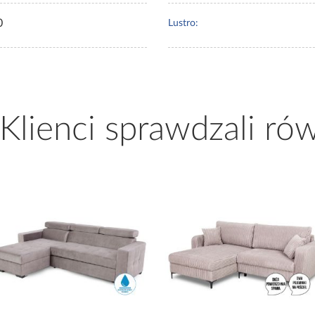
0
Lustro:
 Klienci sprawdzali ró