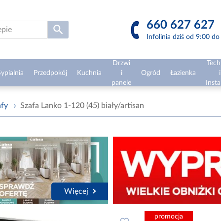
660 627 627
Infolinia dziś od 9:00 d
Drzwi
Tech
ypialnia
Przedpokój
Kuchnia
i
Ogród
Łazienka
i
panele
Insta
afy
›
Szafa Lanko 1-120 (45) biały/artisan
Więcej
promocja