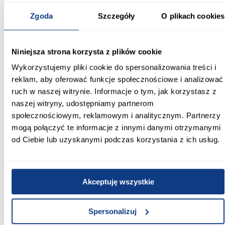
estetyczny jednocześnie.
Zgoda
Szczegóły
O plikach cookies
Informacje
Transport
Informacje o pro
Niniejsza strona korzysta z plików cookie
Kształt:
Wykorzystujemy pliki cookie do spersonalizowania treści i
proste
reklam, aby oferować funkcje społecznościowe i analizować
Rodzaj drzwi:
ruch w naszej witrynie. Informacje o tym, jak korzystasz z
przesuwne
naszej witryny, udostępniamy partnerom
społecznościowym, reklamowym i analitycznym. Partnerzy
Oświetlenie:
mogą połączyć te informacje z innymi danymi otrzymanymi
Nie
od Ciebie lub uzyskanymi podczas korzystania z ich usług.
Szerokość [cm]:
150.00
Akceptuję wszystkie
Głębokość [cm]:
45.00
Spersonalizuj
Wysokość [cm]: