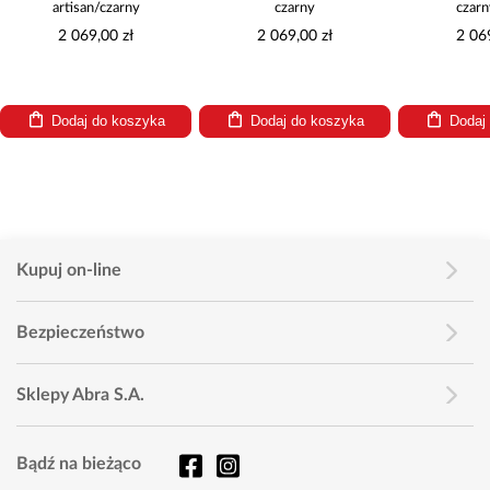
artisan/czarny
czarny
czarn
2 069,00 zł
2 069,00 zł
2 06
Dodaj do koszyka
Dodaj do koszyka
Dodaj
Kupuj on-line
Bezpieczeństwo
Sklepy Abra S.A.
Bądź na bieżąco