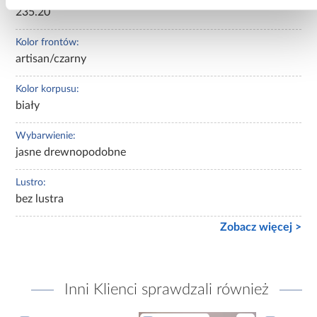
235.20
Kolor frontów:
artisan/czarny
Kolor korpusu:
biały
Wybarwienie:
jasne drewnopodobne
Lustro:
bez lustra
Zobacz więcej >
Inni Klienci sprawdzali również