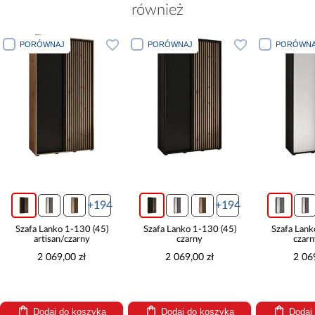
również
PORÓWNAJ
PORÓWNAJ
PORÓWNA
+194
+194
Szafa Lanko 1-130 (45)
Szafa Lanko 1-130 (45)
Szafa Lank
artisan/czarny
czarny
czarn
2 069,00 zł
2 069,00 zł
2 06
Dodaj do koszyka
Dodaj do koszyka
Dodaj