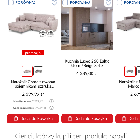
PORÓWNAJ
PORÓWNAJ
PORÓWN
promocja
Kuchnia Luxeo 260 Baltic
Storm/Beige Set 3
4 289,00 zł
Narożnik Como z dwoma
Narożnik z 
pojemnikami sztruks
Marco
beżowy
2 599,99 zł
2 69
Najniższa cena:
2 799,99 zł
Cena regularna:
2 799,99 zł
Dodaj do koszyka
Dodaj do koszyka
Dodaj
Klienci, którzy kupili ten produkt nabyli