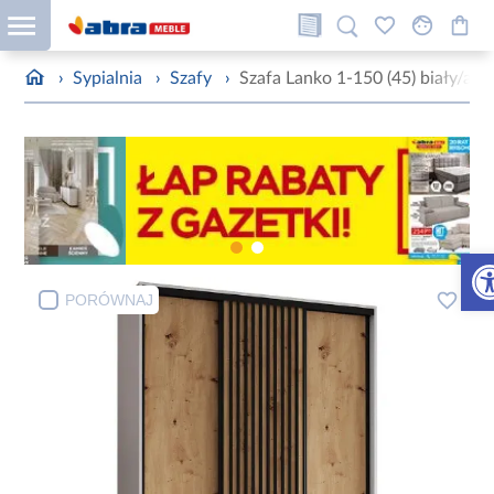
›
Sypialnia
›
Szafy
›
Szafa Lanko 1-150 (45) biały/arti
Otw
PORÓWNAJ