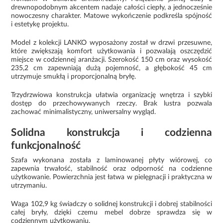
drewnopodobnym akcentem nadaje całości ciepły, a jednocześnie
nowoczesny charakter. Matowe wykończenie podkreśla spójność
i estetykę projektu.
Model z kolekcji LANKO wyposażony został w drzwi przesuwne,
które zwiększają komfort użytkowania i pozwalają oszczędzić
miejsce w codziennej aranżacji. Szerokość 150 cm oraz wysokość
235,2 cm zapewniają dużą pojemność, a głębokość 45 cm
utrzymuje smukłą i proporcjonalną bryłę.
Trzydrzwiowa konstrukcja ułatwia organizację wnętrza i szybki
dostęp do przechowywanych rzeczy. Brak lustra pozwala
zachować minimalistyczny, uniwersalny wygląd.
Solidna konstrukcja i codzienna
funkcjonalność
Szafa wykonana została z laminowanej płyty wiórowej, co
zapewnia trwałość, stabilność oraz odporność na codzienne
użytkowanie. Powierzchnia jest łatwa w pielęgnacji i praktyczna w
utrzymaniu.
Waga 102,9 kg świadczy o solidnej konstrukcji i dobrej stabilności
całej bryły, dzięki czemu mebel dobrze sprawdza się w
codziennym użytkowaniu.