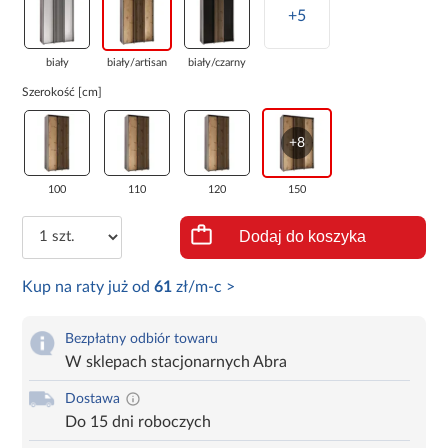
+5
biały
biały/artisan
biały/czarny
Szerokość [cm]
+8
100
110
120
150
Dodaj do koszyka
Kup na raty już od
61
zł/m-c >
Bezpłatny odbiór towaru
W sklepach stacjonarnych Abra
Dostawa
Do 15 dni roboczych