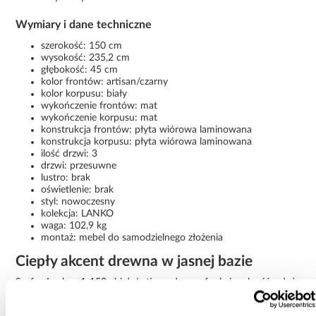
Wymiary i dane techniczne
szerokość: 150 cm
wysokość: 235,2 cm
głębokość: 45 cm
kolor frontów: artisan/czarny
kolor korpusu: biały
wykończenie frontów: mat
wykończenie korpusu: mat
konstrukcja frontów: płyta wiórowa laminowana
konstrukcja korpusu: płyta wiórowa laminowana
ilość drzwi: 3
drzwi: przesuwne
lustro: brak
oświetlenie: brak
styl: nowoczesny
kolekcja: LANKO
waga: 102,9 kg
montaż: mebel do samodzielnego złożenia
Ciepły akcent drewna w jasnej bazie
Szafa Lanko 1-150 biały/artisan łączy funkcjonalność, dużą
pojemność i nowoczesny design. Przesuwne drzwi oraz
kontrastowe wykończenie sprawiają, że mebel jest praktyczny i