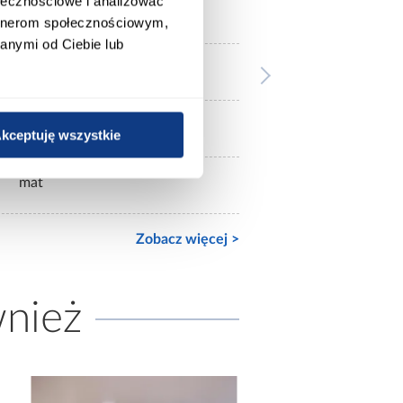
ołecznościowe i analizować
bez lustra
artnerom społecznościowym,
anymi od Ciebie lub
3-drzwiowa
mat
kceptuję wszystkie
mat
Zobacz więcej >
wnież