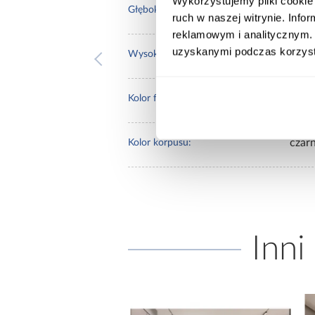
Wykorzystujemy pliki cookie 
60.0
Głębokość [cm]:
ruch w naszej witrynie. Inf
reklamowym i analitycznym. 
uzyskanymi podczas korzysta
235.
Wysokość [cm]:
czarn
Kolor frontów:
czar
Kolor korpusu:
Inni