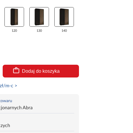
120
130
140
Dodaj do koszyka
zł/m-c >
 towaru
cjonarnych Abra
czych