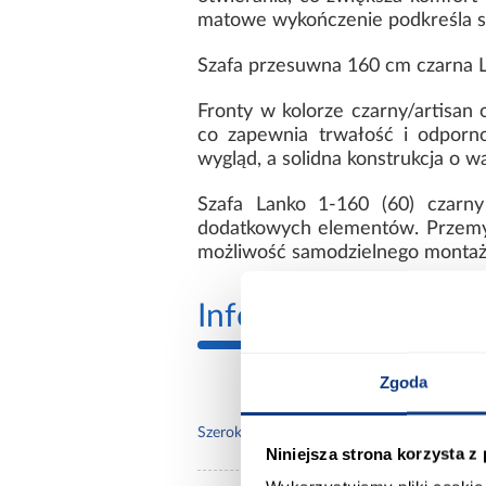
matowe wykończenie podkreśla st
Szafa przesuwna 160 cm czarna
Fronty w kolorze czarny/artisan
co zapewnia trwałość i odporno
wygląd, a solidna konstrukcja o w
Szafa Lanko 1-160 (60) czarny
dodatkowych elementów. Przemyś
możliwość samodzielnego montaż
Informacje
Transp
Zgoda
160.
Szerokość [cm]:
Niniejsza strona korzysta z