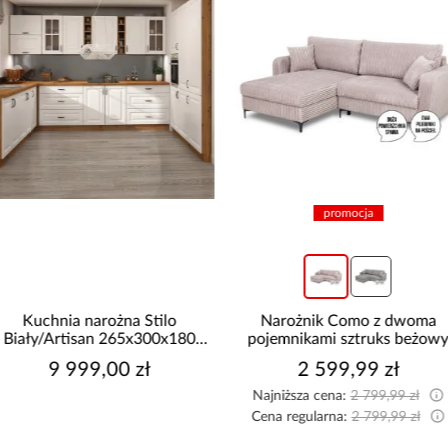
promocja
Narożnik Como z dwoma
Kuchnia Luxeo 260 Baltic
pojemnikami sztruks beżowy
Storm/Beige Set 3
2 599,99 zł
4 289,00 zł
Najniższa cena:
2 799,99 zł
Cena regularna:
2 799,99 zł