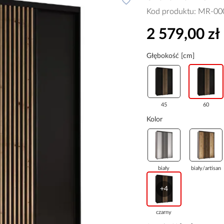
Kod produktu:
MR-00
2 579,00 zł
Głębokość [cm]
45
60
Kolor
biały
biały/artisan
+4
czarny