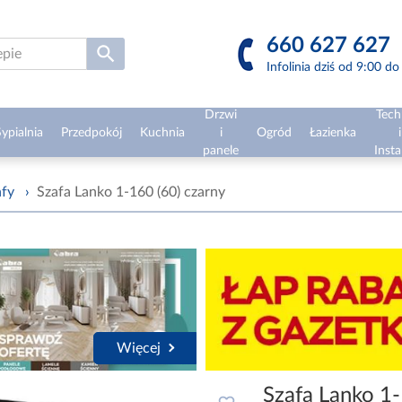
660 627 627
Infolinia dziś od 9:00 d
Drzwi
Tech
ypialnia
Przedpokój
Kuchnia
i
Ogród
Łazienka
i
panele
Insta
afy
›
Szafa Lanko 1-160 (60) czarny
Więcej
Szafa Lanko 1-