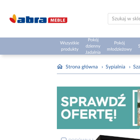
Pokój
Wszystkie
Pokój
dzienny
S
produkty
młodzieżowy
Jadalnia
Strona główna
›
Sypialnia
›
Sz