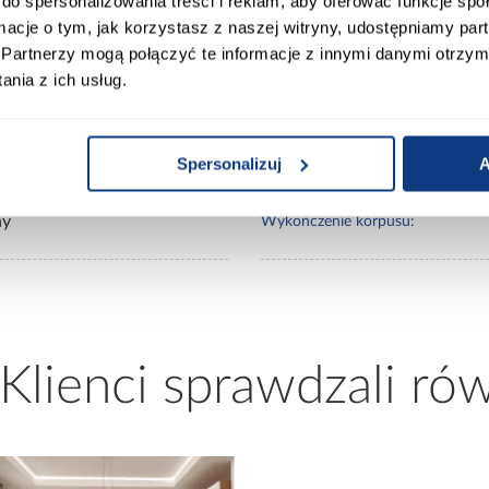
do spersonalizowania treści i reklam, aby oferować funkcje sp
0
Lustro:
ormacje o tym, jak korzystasz z naszej witryny, udostępniamy p
Partnerzy mogą połączyć te informacje z innymi danymi otrzym
nia z ich usług.
20
Ilość drzwi:
y/artisan
Wykończenie frontów:
Spersonalizuj
A
ny
Wykończenie korpusu:
 Klienci sprawdzali ró