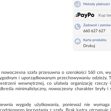
Metody płatności
Kup ter
Zadzwoń i zamów
660 627 627
Karta produktu
Drukuj
 nowoczesna szafa przesuwna o szerokości 160 cm, wys
ygodnym i uporządkowanym przechowywaniu odzieży. T
zestrzeni wewnętrznej, co ułatwia organizację rzeczy 
kreśla minimalistyczny, nowoczesny charakter bryły i s
pewnia wygodę użytkowania, ponieważ nie wymaga d
codziennego korzystania z szafy. Brak lustra utrzymuje 