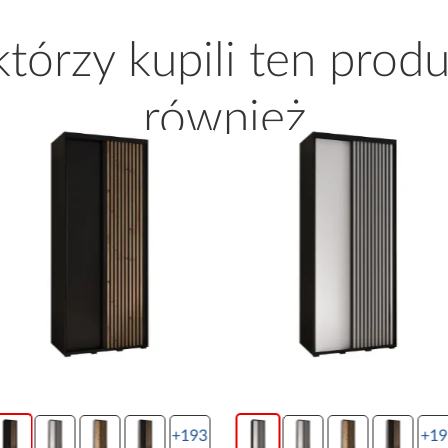
 którzy kupili ten produ
również
+193
+19