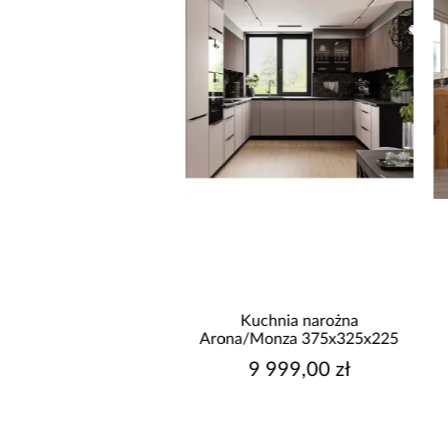
Kuchnia narożna
Kuchnia narożna Stilo
a/Monza 375x325x225
Biały/Artisan 265x300x180
Cm
9 999,00 zł
9 999,00 zł