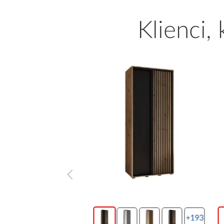
Klienci,
+193
+193