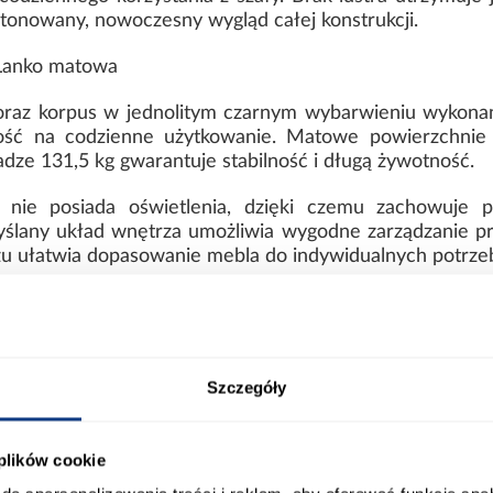
onowany, nowoczesny wygląd całej konstrukcji.
 Lanko matowa
 oraz korpus w jednolitym czarnym wybarwieniu wykona
ść na codzienne użytkowanie. Matowe powierzchnie n
adze 131,5 kg gwarantuje stabilność i długą żywotność.
 nie posiada oświetlenia, dzięki czemu zachowuje p
lany układ wnętrza umożliwia wygodne zarządzanie pr
u ułatwia dopasowanie mebla do indywidualnych potrze
ort
Informacje o produkcie
Szczegóły
00
Wybarwienie:
 plików cookie