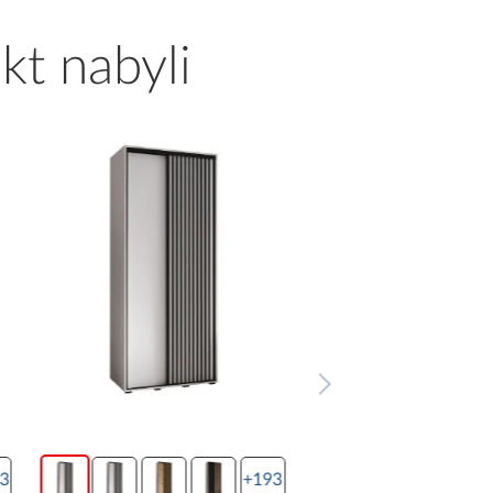
kt nabyli
3
+193