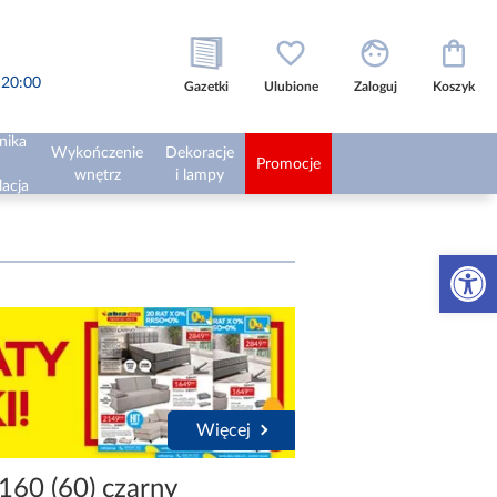
o 20:00
Gazetki
Ulubione
Zaloguj
Koszyk
nika
Wykończenie
Dekoracje
Promocje
wnętrz
i lampy
lacja
Otwórz 
Więcej
160 (60) czarny