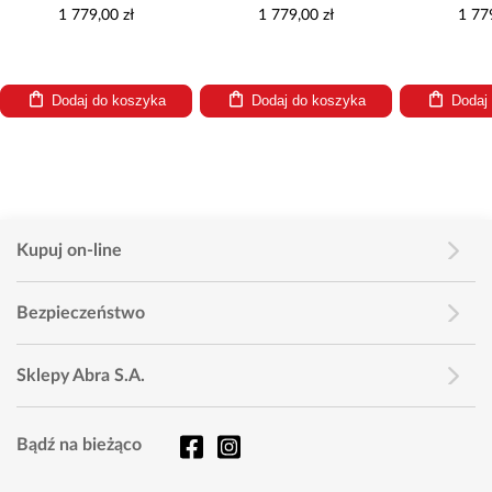
1 779,00 zł
1 779,00 zł
1 77
Dodaj do koszyka
Dodaj do koszyka
Dodaj
Kupuj on-line
Bezpieczeństwo
Sklepy Abra S.A.
Bądź na bieżąco