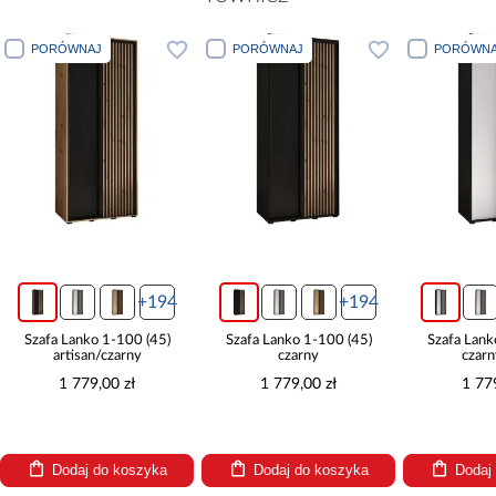
PORÓWNAJ
PORÓWNAJ
PORÓWNA
+194
+194
Szafa Lanko 1-100 (45)
Szafa Lanko 1-100 (45)
Szafa Lank
artisan/czarny
czarny
czarn
1 779,00 zł
1 779,00 zł
1 77
Dodaj do koszyka
Dodaj do koszyka
Dodaj