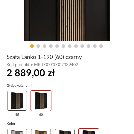
Szafa Lanko 1-190 (60) czarny
Kod produktu:
MR-000000007339402
2 889,00 zł
Głębokość [cm]
45
60
Kolor