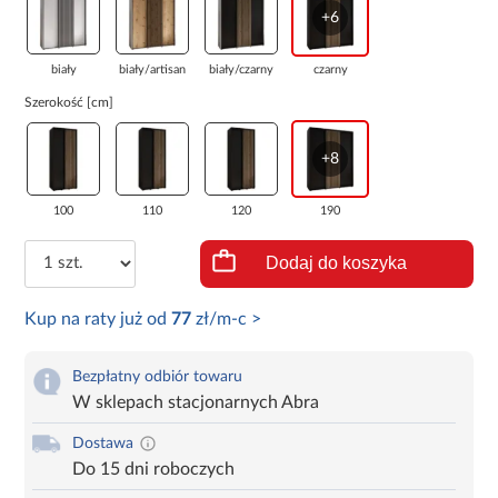
+6
biały
biały/artisan
biały/czarny
czarny
Szerokość [cm]
+8
100
110
120
190
Dodaj do koszyka
Kup na raty już od
77
zł/m-c >
Bezpłatny odbiór towaru
W sklepach stacjonarnych Abra
Dostawa
Do 15 dni roboczych