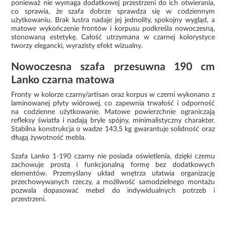
ponieważ nie wymaga dodatkowej przestrzeni do ich otwierania,
co sprawia, że szafa dobrze sprawdza się w codziennym
użytkowaniu. Brak lustra nadaje jej jednolity, spokojny wygląd, a
matowe wykończenie frontów i korpusu podkreśla nowoczesną,
stonowaną estetykę. Całość utrzymana w czarnej kolorystyce
tworzy elegancki, wyrazisty efekt wizualny.
Nowoczesna szafa przesuwna 190 cm
Lanko czarna matowa
Fronty w kolorze czarny/artisan oraz korpus w czerni wykonano z
laminowanej płyty wiórowej, co zapewnia trwałość i odporność
na codzienne użytkowanie. Matowe powierzchnie ograniczają
refleksy światła i nadają bryle spójny, minimalistyczny charakter.
Stabilna konstrukcja o wadze 143,5 kg gwarantuje solidność oraz
długą żywotność mebla.
Szafa Lanko 1-190 czarny nie posiada oświetlenia, dzięki czemu
zachowuje prostą i funkcjonalną formę bez dodatkowych
elementów. Przemyślany układ wnętrza ułatwia organizację
przechowywanych rzeczy, a możliwość samodzielnego montażu
pozwala dopasować mebel do indywidualnych potrzeb i
przestrzeni.