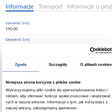
Informacje
Transport
Informacje o pro
Szerokość [cm]:
190.00
Głębokość [cm]:
60.00
Wysokość [cm]:
235.20
Zgoda
Szczegóły
O plikach cookies
Kolor frontów:
czarny/artisan
Niniejsza strona korzysta z plików cookie
Kolor korpusu:
Wykorzystujemy pliki cookie do spersonalizowania treści i
czarny
reklam, aby oferować funkcje społecznościowe i analizować
ruch w naszej witrynie. Informacje o tym, jak korzystasz z
Wybarwienie:
naszej witryny, udostępniamy partnerom
czarne