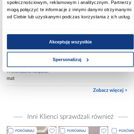
społecznościowym, reklamowym i analitycznym. Partnerzy
mogą połączyć te informacje z innymi danymi otrzymanymi
Lustro:
od Ciebie lub uzyskanymi podczas korzystania z ich usług.
bez lustra
Ilość drzwi:
3-drzwiowa
Akceptuję wszystkie
Wykończenie frontów:
mat
Spersonalizuj
Wykończenie korpusu:
mat
Zobacz więcej >
Inni Klienci sprawdzali również
PORÓWNAJ
PORÓWNAJ
PORÓWN