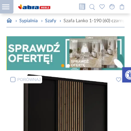
›
Sypialnia
›
Szafy
›
Szafa Lanko 1-190 (60) czarny
Otw
PORÓWNAJ