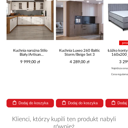
pro
Kuchnia narożna Stilo
Kuchnia Luxeo 260 Baltic
Łóżko konty
Biały/Artisan
Storm/Beige Set 3
160x200 j
265x300x180 Cm
9 999,00 zł
4 289,00 zł
3 29
Najniższa cena
Cena regularna
Dodaj do koszyka
Dodaj do koszyka
Dodaj
Klienci, którzy kupili ten produkt nabyli
również