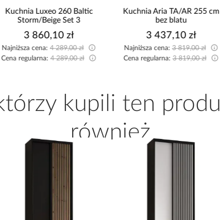
o 260 Baltic
Kuchnia Aria TA/AR 255 cm
Sofa z 
ige Set 3
bez blatu
,10 zł
3 437,10 zł
:
4 289,00 zł
Najniższa cena:
3 819,00 zł
Najniżs
:
4 289,00 zł
Cena regularna:
3 819,00 zł
Cena re
 którzy kupili ten produ
również