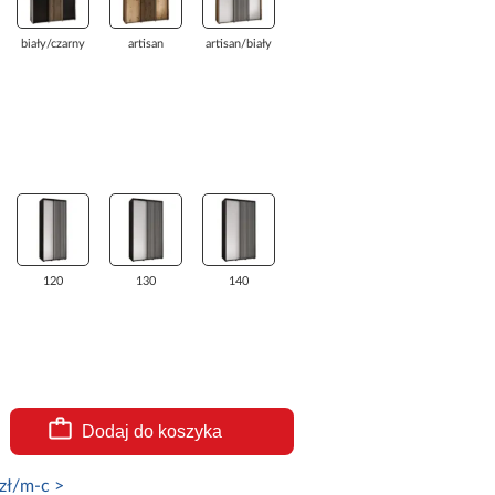
biały/czarny
artisan
artisan/biały
120
130
140
Dodaj do koszyka
zł/m-c >