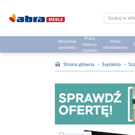
Pokój
Wszystkie
Pokój
dzienny
S
produkty
młodzieżowy
Jadalnia
Strona główna
›
Sypialnia
›
Sz