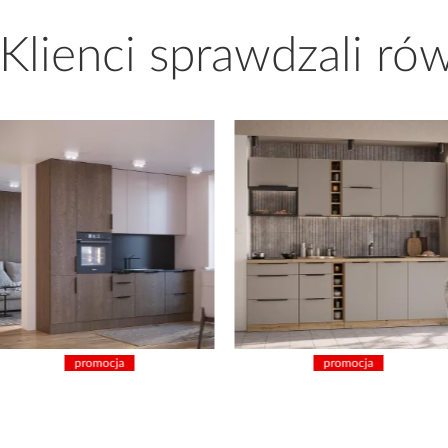
 Klienci sprawdzali ró
ocja
promocja