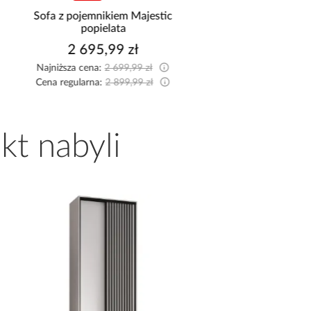
pojemnikiem Majestic
Łóżko kontynentalne Santi
popielata
160x200 jasny popiel
2 695,99 zł
3 149,99 zł
za cena:
2 699,99 zł
Najniższa cena:
3 299,99 zł
gularna:
2 899,99 zł
Cena regularna:
3 499,99 zł
kt nabyli