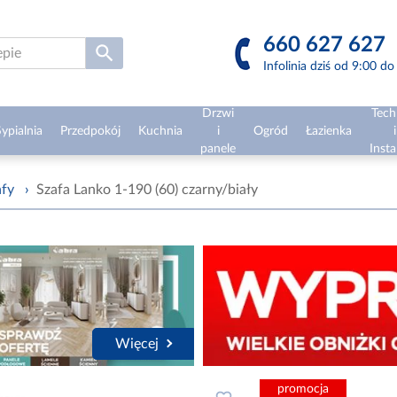
660 627 627
Infolinia dziś od 9:00 d
Drzwi
Tech
ypialnia
Przedpokój
Kuchnia
i
Ogród
Łazienka
i
panele
Insta
afy
›
Szafa Lanko 1-190 (60) czarny/biały
Więcej
promocja