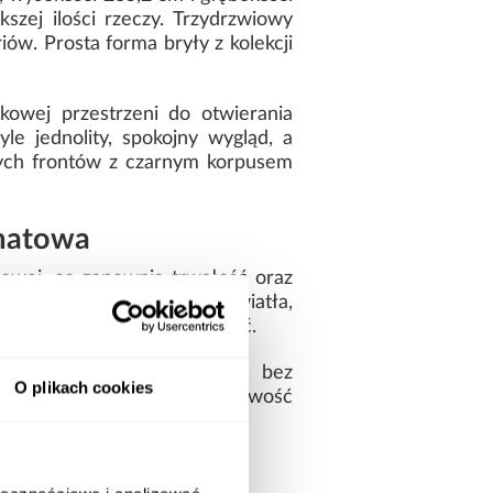
ej ilości rzeczy. Trzydrzwiowy
ów. Prosta forma bryły z kolekcji
owej przestrzeni do otwierania
le jednolity, spokojny wygląd, a
łych frontów z czarnym korpusem
 matowa
rowej, co zapewnia trwałość oraz
 i ograniczają refleksy światła,
bilność oraz długą żywotność.
rostą i funkcjonalną formę bez
O plikach cookies
owywanych rzeczy, a możliwość
przestrzeni.