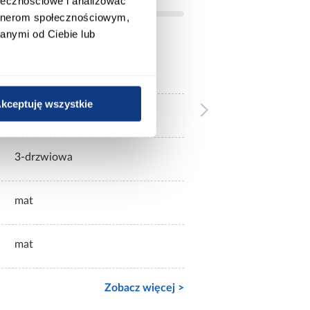
ołecznościowe i analizować
artnerom społecznościowym,
anymi od Ciebie lub
białe
kceptuję wszystkie
bez lustra
3-drzwiowa
mat
mat
Zobacz więcej >