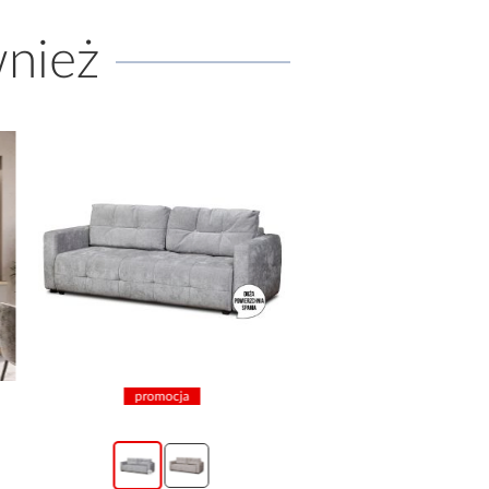
wnież
promocja
promocja