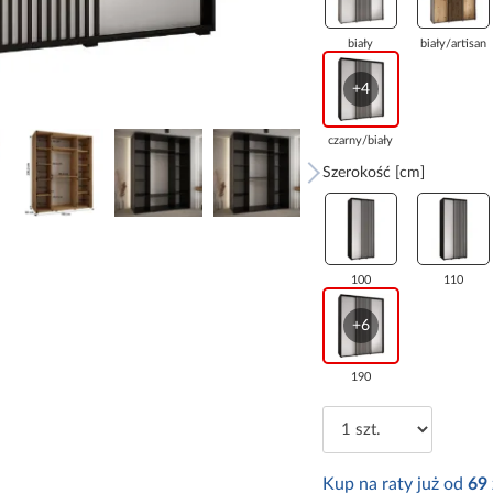
biały
biały/artisan
+4
czarny/biały
Szerokość [cm]
100
110
+6
190
Kup na raty już od
69