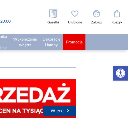
o 20:00
Gazetki
Ulubione
Zaloguj
Koszyk
nika
Wykończenie
Dekoracje
Promocje
wnętrz
i lampy
lacja
Otwórz 
Więcej