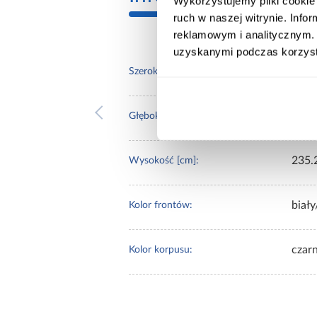
Wykorzystujemy pliki cookie 
ruch w naszej witrynie. Inf
reklamowym i analitycznym. 
uzyskanymi podczas korzysta
190.
Szerokość [cm]:
60.0
Głębokość [cm]:
235.
Wysokość [cm]:
biały
Kolor frontów:
czar
Kolor korpusu: