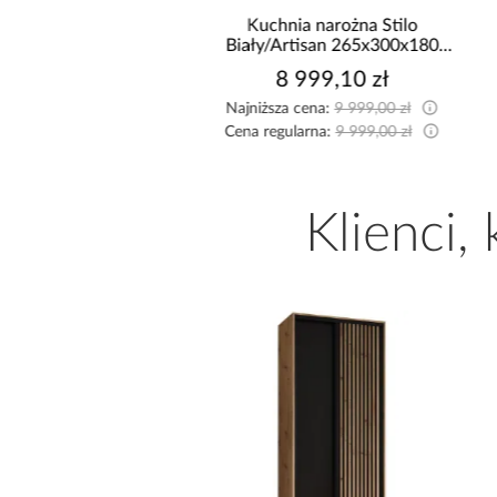
na
Kuchnia narożna Stilo
Kuchnia Luxe
25x225
Biały/Artisan 265x300x180
Storm/Be
Cm
ł
8 999,10 zł
3 860
0 zł
Najniższa cena:
9 999,00 zł
Najniższa cena
0 zł
Cena regularna:
9 999,00 zł
Cena regularna
Klienci,