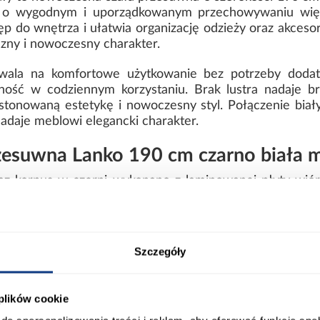
 o wygodnym i uporządkowanym przechowywaniu większ
do wnętrza i ułatwia organizację odzieży oraz akcesori
zny i nowoczesny charakter.
ala na komfortowe użytkowanie bez potrzeby dodatk
ność w codziennym korzystaniu. Brak lustra nadaje bry
tonowaną estetykę i nowoczesny styl. Połączenie bia
nadaje meblowi elegancki charakter.
zesuwna Lanko 190 cm czarno biała
raz korpus w czerni wykonano z laminowanej płyty wió
nie. Matowe powierzchnie nadają całości spójny wygląd
la. Solidna konstrukcja o wadze 143,5 kg gwarantuje sta
y nie posiada oświetlenia, dzięki czemu zachowuje p
Szczegóły
yślany układ wnętrza ułatwia organizację przech
opasować mebel do indywidualnych potrzeb i dostępnej 
 plików cookie
ort
Informacje o produkcie