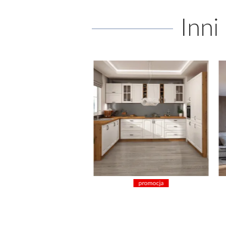
Inni
promocja
prom