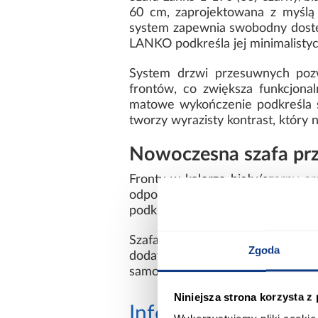
60 cm, zaprojektowana z myślą
system zapewnia swobodny dostęp 
LANKO podkreśla jej minimalistyc
System drzwi przesuwnych pozw
frontów, co zwiększa funkcjonal
matowe wykończenie podkreśla s
tworzy wyrazisty kontrast, który 
Nowoczesna szafa pr
Fronty w kolorze biały/czarny o
odporność na codzienne użytkowa
podkreślając nowoczesny styl meb
Szafa Lanko 1-190 czarny/biał
Zgoda
dodatkowych elementów. Przem
samodzielnego montażu pozwala d
Niniejsza strona korzysta z
Informacje
Transp