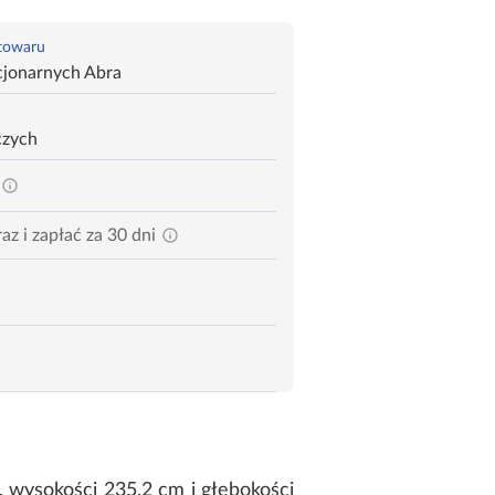
 towaru
cjonarnych Abra
czych
az i zapłać za 30 dni
, wysokości 235,2 cm i głębokości