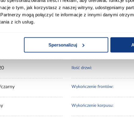
do spersonalizowania treści i reklam, aby oferować funkcje sp
ormacje o tym, jak korzystasz z naszej witryny, udostępniamy p
Partnerzy mogą połączyć te informacje z innymi danymi otrzym
nia z ich usług.
00
Wybarwienie:
Spersonalizuj
A
0
Lustro:
20
Ilość drzwi:
/czarny
Wykończenie frontów:
ny
Wykończenie korpusu: