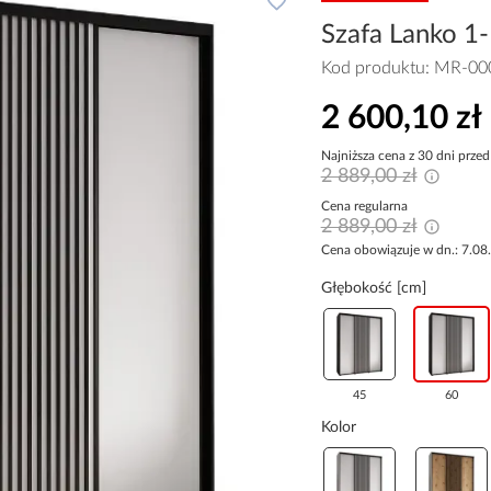
Szafa Lanko 1-
Kod produktu:
MR-00
2 600,10 zł
Najniższa cena z 30 dni przed
2 889,00 zł
Cena regularna
2 889,00 zł
Cena obowiązuje w dn.: 7.08
Głębokość [cm]
45
60
Kolor