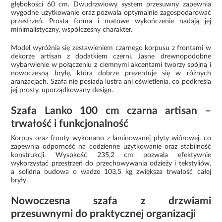
głębokości 60 cm. Dwudrzwiowy system przesuwny zapewnia
wygodne użytkowanie oraz pozwala optymalnie zagospodarować
przestrzeń. Prosta forma i matowe wykończenie nadają jej
minimalistyczny, współczesny charakter.
Model wyróżnia się zestawieniem czarnego korpusu z frontami w
dekorze artisan z dodatkiem czerni. Jasne drewnopodobne
wybarwienie w połączeniu z ciemnymi akcentami tworzy spójną i
nowoczesną bryłę, która dobrze prezentuje się w różnych
aranżacjach. Szafa nie posiada lustra ani oświetlenia, co podkreśla
jej prosty, uporządkowany design.
Szafa Lanko 100 cm czarna artisan –
trwałość i funkcjonalność
Korpus oraz fronty wykonano z laminowanej płyty wiórowej, co
zapewnia odporność na codzienne użytkowanie oraz stabilność
konstrukcji. Wysokość 235,2 cm pozwala efektywnie
wykorzystać przestrzeń do przechowywania odzieży i tekstyliów,
a solidna budowa o wadze 103,5 kg zwiększa trwałość całej
bryły.
Nowoczesna szafa z drzwiami
przesuwnymi do praktycznej organizacji