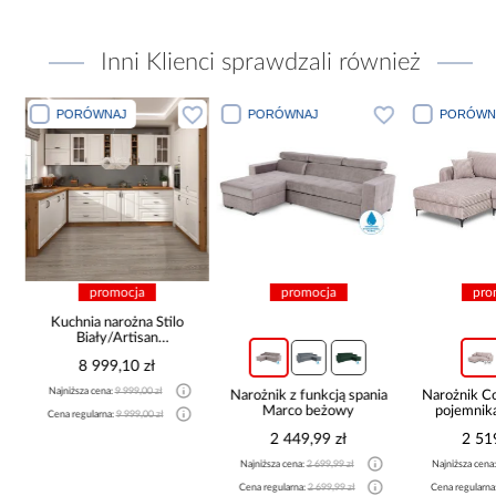
Inni Klienci sprawdzali również
PORÓWNAJ
PORÓWNAJ
PORÓWN
promocja
promocja
pro
Kuchnia narożna Stilo
Biały/Artisan
265x300x180 Cm
8 999,10 zł
Najniższa cena:
9 999,00 zł
Narożnik z funkcją spania
Narożnik 
Marco beżowy
pojemnik
Cena regularna:
9 999,00 zł
be
2 449,99 zł
2 51
Najniższa cena:
2 699,99 zł
Najniższa cena
Cena regularna:
2 699,99 zł
Cena regularna