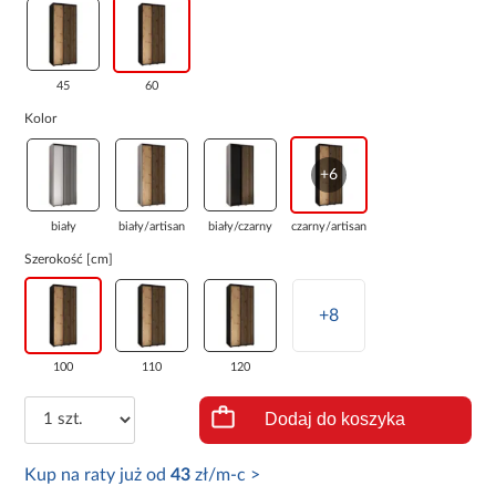
45
60
Kolor
+6
biały
biały/artisan
biały/czarny
czarny/artisan
Szerokość [cm]
+8
100
110
120
Dodaj do koszyka
Kup na raty już od
43
zł/m-c >