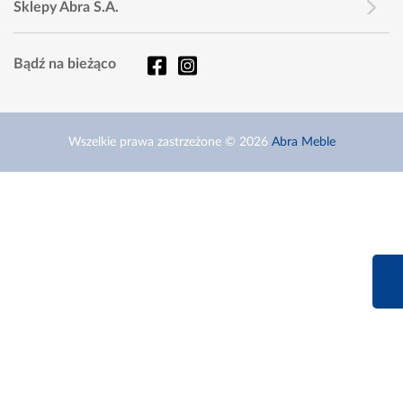
Sklepy Abra S.A.
Bądź na bieżąco
Wszelkie prawa zastrzeżone © 2026
Abra Meble
660 627 6
Infolinia dziś od 9