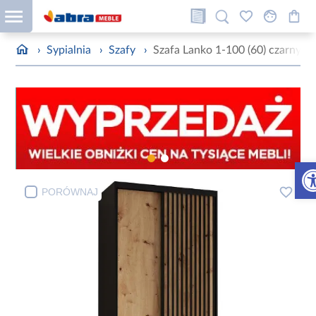
›
Sypialnia
›
Szafy
›
Szafa Lanko 1-100 (60) czarny/ar
Otw
PORÓWNAJ