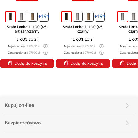
+194
+194
Szafa Lanko 1-100 (45)
Szafa Lanko 1-100 (45)
Szafa Lank
artisan/czarny
czarny
czarn
1 601,10 zł
1 601,10 zł
1 60
Najniższa cena:
1 779,00 zł
Najniższa cena:
1 779,00 zł
Najniższa cena
Cena regularna:
1 779,00 zł
Cena regularna:
1 779,00 zł
Cena regularna
Dodaj do koszyka
Dodaj do koszyka
Dodaj
Kupuj on-line
Bezpieczeństwo