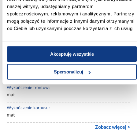
naszej witryny, udostępniamy partnerom
Kolor korpusu:
społecznościowym, reklamowym i analitycznym. Partnerzy
czarny
mogą połączyć te informacje z innymi danymi otrzymanymi
Wybarwienie:
od Ciebie lub uzyskanymi podczas korzystania z ich usług.
jasne drewnopodobne
Lustro:
Akceptuję wszystkie
bez lustra
Ilość drzwi:
Spersonalizuj
2-drzwiowa
Wykończenie frontów:
mat
Wykończenie korpusu:
mat
Zobacz więcej >