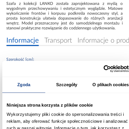
Szafa z kolekcji LANKO została zaprojektowana z myślą o
wygodnym przechowywaniu i estetycznym wyglądzie. Matowe
wykończenie frontów i korpusu podkreśla nowoczesny styl, a
prosta konstrukcja ułatwia dopasowanie do różnych aranżacji
wnętrz. Model przeznaczony jest do samodzielnego montażu i
stanowi praktyczne rozwiązanie do codziennego użytkowania.
Informacje
Transport
Informacje o pro
Szerokość [cm]:
100.00
Głębokość [cm]:
Zgoda
Szczegóły
O plikach cookies
60.00
Wysokość [cm]:
235.20
Niniejsza strona korzysta z plików cookie
Wykorzystujemy pliki cookie do spersonalizowania treści i
Kolor frontów:
reklam, aby oferować funkcje społecznościowe i analizować
artisan/czarny
ruch w naszej witrynie. Informacje o tym, jak korzystasz z