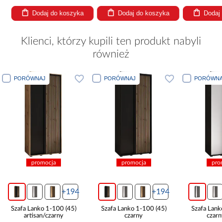
Dodaj do koszyka
Dodaj do koszyka
Dodaj
Klienci, którzy kupili ten produkt nabyli
również
PORÓWNAJ
PORÓWNAJ
PORÓWNA
promocja
promocja
pro
+194
+194
Szafa Lanko 1-100 (45)
Szafa Lanko 1-100 (45)
Szafa Lank
artisan/czarny
czarny
czarn