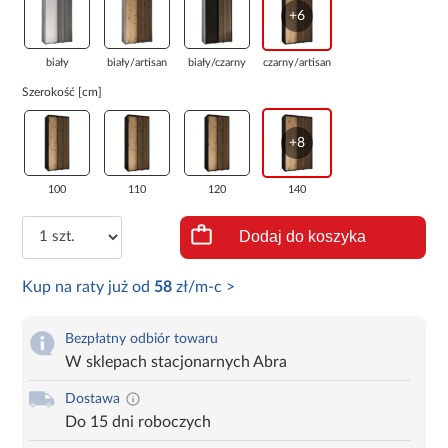
+6
biały
biały/artisan
biały/czarny
czarny/artisan
Szerokość [cm]
+8
100
110
120
140
Dodaj do koszyka
Kup na raty już od
58
zł/m-c >
Bezpłatny odbiór towaru
W sklepach stacjonarnych Abra
Dostawa
Do 15 dni roboczych