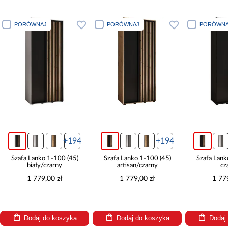
WNAJ
PORÓWNAJ
PORÓWNAJ
+194
+194
+1
Lanko 1-100 (45)
Szafa Lanko 1-100 (45)
Szafa Lanko 1-100 (4
iały/czarny
artisan/czarny
czarny
 779,00 zł
1 779,00 zł
1 779,00 zł
daj do koszyka
Dodaj do koszyka
Dodaj do koszyk