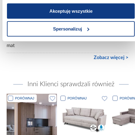
2-drzwiowa
Akceptuję wszystkie
Wykończenie frontów:
mat
Spersonalizuj
Wykończenie korpusu:
mat
Zobacz więcej >
Inni Klienci sprawdzali również
PORÓWNAJ
PORÓWNAJ
PORÓWN