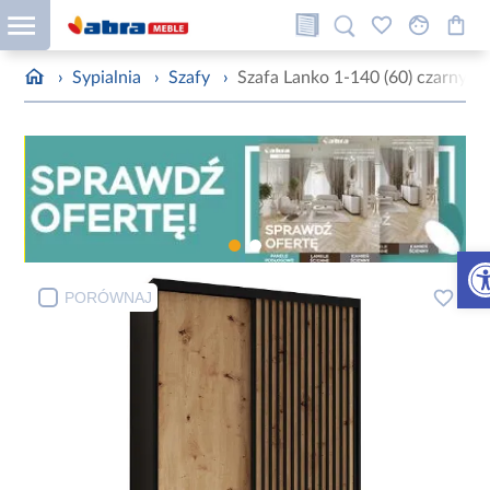
›
Sypialnia
›
Szafy
›
Szafa Lanko 1-140 (60) czarny/ar
Otw
PORÓWNAJ