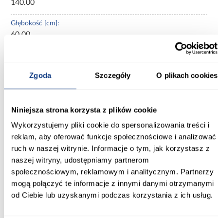
140.00
Głębokość [cm]:
60.00
Wysokość [cm]:
235.20
Zgoda
Szczegóły
O plikach cookies
Kolor frontów:
artisan/czarny
Niniejsza strona korzysta z plików cookie
Kolor korpusu:
Wykorzystujemy pliki cookie do spersonalizowania treści i
czarny
reklam, aby oferować funkcje społecznościowe i analizować
ruch w naszej witrynie. Informacje o tym, jak korzystasz z
Wybarwienie:
naszej witryny, udostępniamy partnerom
jasne drewnopodobne
społecznościowym, reklamowym i analitycznym. Partnerzy
mogą połączyć te informacje z innymi danymi otrzymanymi
Lustro:
od Ciebie lub uzyskanymi podczas korzystania z ich usług.
bez lustra
Ilość drzwi: