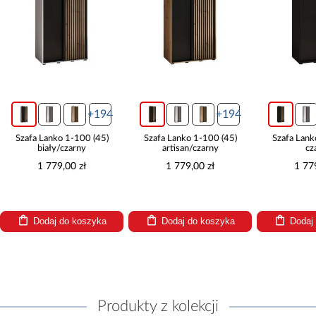
+194
+194
Szafa Lanko 1-100 (45)
Szafa Lanko 1-100 (45)
Szafa L
artisan/czarny
czarny
cz
1 779,00 zł
1 779,00 zł
1
Dodaj do koszyka
Dodaj do koszyka
Do
Produkty z kolekcji