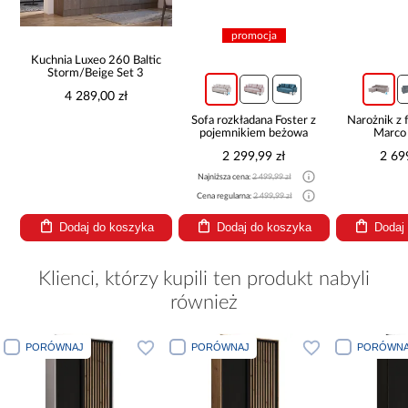
promocja
Kuchnia Luxeo 260 Baltic
Storm/Beige Set 3
4 289,00 zł
Sofa rozkładana Foster z
Narożnik z 
pojemnikiem beżowa
Marco
2 299,99 zł
2 69
Najniższa cena:
2 499,99 zł
Cena regularna:
2 499,99 zł
Dodaj do koszyka
Dodaj do koszyka
Dodaj
Klienci, którzy kupili ten produkt nabyli
również
PORÓWNAJ
PORÓWNAJ
PORÓ