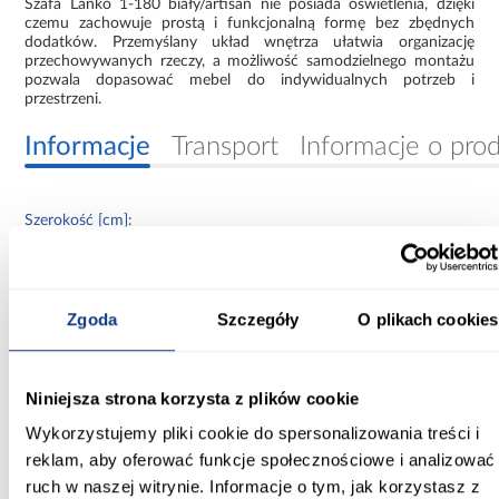
Szafa Lanko 1-180 biały/artisan nie posiada oświetlenia, dzięki
czemu zachowuje prostą i funkcjonalną formę bez zbędnych
dodatków. Przemyślany układ wnętrza ułatwia organizację
przechowywanych rzeczy, a możliwość samodzielnego montażu
pozwala dopasować mebel do indywidualnych potrzeb i
przestrzeni.
Informacje
Transport
Informacje o pro
Szerokość [cm]:
180.00
Głębokość [cm]:
Zgoda
Szczegóły
O plikach cookies
60.00
Wysokość [cm]:
235.20
Niniejsza strona korzysta z plików cookie
Wykorzystujemy pliki cookie do spersonalizowania treści i
Kolor frontów:
reklam, aby oferować funkcje społecznościowe i analizować
artisan/czarny
ruch w naszej witrynie. Informacje o tym, jak korzystasz z