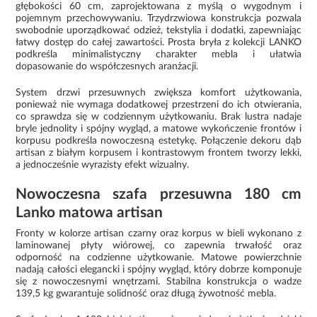
głębokości 60 cm, zaprojektowana z myślą o wygodnym i
pojemnym przechowywaniu. Trzydrzwiowa konstrukcja pozwala
swobodnie uporządkować odzież, tekstylia i dodatki, zapewniając
łatwy dostęp do całej zawartości. Prosta bryła z kolekcji LANKO
podkreśla minimalistyczny charakter mebla i ułatwia
dopasowanie do współczesnych aranżacji.
System drzwi przesuwnych zwiększa komfort użytkowania,
ponieważ nie wymaga dodatkowej przestrzeni do ich otwierania,
co sprawdza się w codziennym użytkowaniu. Brak lustra nadaje
bryle jednolity i spójny wygląd, a matowe wykończenie frontów i
korpusu podkreśla nowoczesną estetykę. Połączenie dekoru dąb
artisan z białym korpusem i kontrastowym frontem tworzy lekki,
a jednocześnie wyrazisty efekt wizualny.
Nowoczesna szafa przesuwna 180 cm
Lanko matowa artisan
Fronty w kolorze artisan czarny oraz korpus w bieli wykonano z
laminowanej płyty wiórowej, co zapewnia trwałość oraz
odporność na codzienne użytkowanie. Matowe powierzchnie
nadają całości elegancki i spójny wygląd, który dobrze komponuje
się z nowoczesnymi wnętrzami. Stabilna konstrukcja o wadze
139,5 kg gwarantuje solidność oraz długą żywotność mebla.