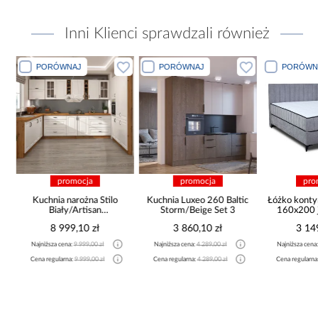
Inni Klienci sprawdzali również
PORÓWNAJ
PORÓWNAJ
PORÓWN
promocja
promocja
pro
Kuchnia narożna Stilo
Kuchnia Luxeo 260 Baltic
Łóżko konty
Biały/Artisan
Storm/Beige Set 3
160x200 j
265x300x180 Cm
8 999,10 zł
3 860,10 zł
3 14
Najniższa cena:
9 999,00 zł
Najniższa cena:
4 289,00 zł
Najniższa cena
Cena regularna:
9 999,00 zł
Cena regularna:
4 289,00 zł
Cena regularna