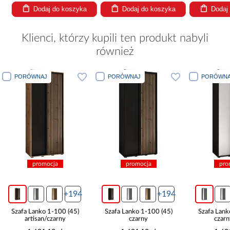
Dodaj do koszyka
Dodaj do koszyka
Dodaj
Klienci, którzy kupili ten produkt nabyli
również
PORÓWNAJ
PORÓWNAJ
PORÓWNA
promocja
promocja
pro
+194
+194
Szafa Lanko 1-100 (45)
Szafa Lanko 1-100 (45)
Szafa Lank
artisan/czarny
czarny
czarn