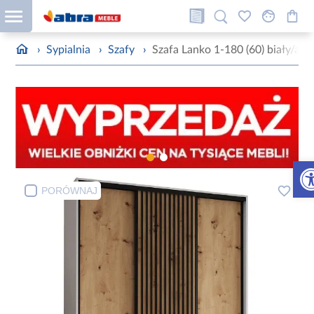
›
Sypialnia
›
Szafy
›
Szafa Lanko 1-180 (60) biały/arti
Otw
PORÓWNAJ