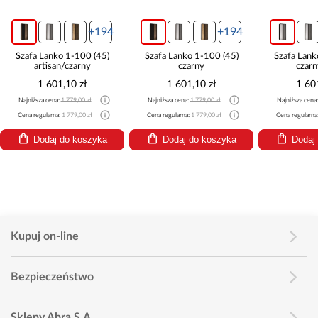
+194
+194
Szafa Lanko 1-100 (45)
Szafa Lanko 1-100 (45)
Szafa Lank
artisan/czarny
czarny
czarn
1 601,10 zł
1 601,10 zł
1 60
Najniższa cena:
1 779,00 zł
Najniższa cena:
1 779,00 zł
Najniższa cena
Cena regularna:
1 779,00 zł
Cena regularna:
1 779,00 zł
Cena regularna
Dodaj do koszyka
Dodaj do koszyka
Dodaj
Kupuj on-line
Bezpieczeństwo
Sklepy Abra S.A.