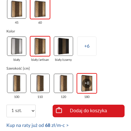
45
60
Kolor
+6
biały
biały/artisan
biały/czarny
Szerokość [cm]
+8
100
110
120
180
Dodaj do koszyka
Kup na raty już od
68
zł/m-c >