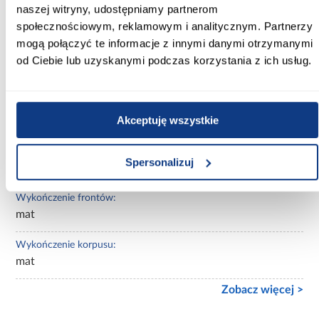
naszej witryny, udostępniamy partnerom
Kolor korpusu:
społecznościowym, reklamowym i analitycznym. Partnerzy
biały
mogą połączyć te informacje z innymi danymi otrzymanymi
Wybarwienie:
od Ciebie lub uzyskanymi podczas korzystania z ich usług.
jasne drewnopodobne
Lustro:
Akceptuję wszystkie
bez lustra
Ilość drzwi:
Spersonalizuj
3-drzwiowa
Wykończenie frontów:
mat
Wykończenie korpusu:
mat
Zobacz więcej >