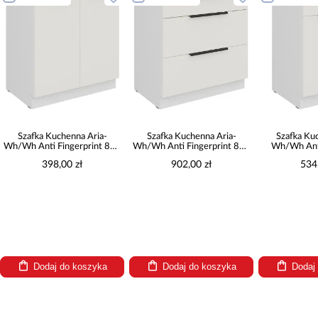
Szafka Kuchenna Aria-
Szafka Kuchenna Aria-
Szafka Ku
Wh/Wh Anti Fingerprint 80d
Wh/Wh Anti Fingerprint 80d
Wh/Wh Anti
2f Bb
3s Bb
60zl
398,00 zł
902,00 zł
534
Dodaj do koszyka
Dodaj do koszyka
Dodaj