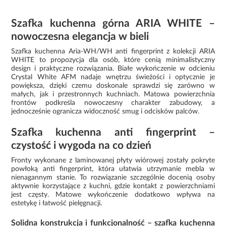
Szafka kuchenna górna ARIA WHITE –
nowoczesna elegancja w bieli
Szafka kuchenna Aria-WH/WH anti fingerprint z kolekcji ARIA
WHITE to propozycja dla osób, które cenią minimalistyczny
design i praktyczne rozwiązania. Białe wykończenie w odcieniu
Crystal White AFM nadaje wnętrzu świeżości i optycznie je
powiększa, dzięki czemu doskonale sprawdzi się zarówno w
małych, jak i przestronnych kuchniach. Matowa powierzchnia
frontów podkreśla nowoczesny charakter zabudowy, a
jednocześnie ogranicza widoczność smug i odcisków palców.
Szafka kuchenna anti fingerprint –
czystość i wygoda na co dzień
Fronty wykonane z laminowanej płyty wiórowej zostały pokryte
powłoką anti fingerprint, która ułatwia utrzymanie mebla w
nienagannym stanie. To rozwiązanie szczególnie docenią osoby
aktywnie korzystające z kuchni, gdzie kontakt z powierzchniami
jest częsty. Matowe wykończenie dodatkowo wpływa na
estetykę i łatwość pielęgnacji.
Solidna konstrukcja i funkcjonalność – szafka kuchenna