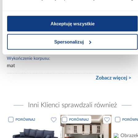
białe
Wybarwienie korpusu:
Akceptuję wszystkie
białe
Wykończenie frontów:
Spersonalizuj
mat
Wykończenie korpusu:
mat
Zobacz więcej >
Inni Klienci sprawdzali również
PORÓWNAJ
PORÓWNAJ
PORÓWN