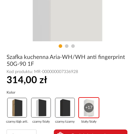
Szafka kuchenna Aria-WH/WH anti fingerprint
50G-90 1F
Kod produktu:
MR-000000007336928
314,00 zł
Kolor
+17
czarny/dąb arti...
czarny/biały
czarny/czarny
biały/biały