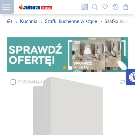
›
Kuchnia
›
Szafki kuchenne wiszące
›
Szafka kuchen
Otw
PORÓWNAJ