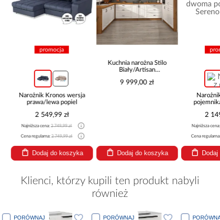
promocja
pro
Kuchnia narożna Stilo
Biały/Artisan
265x300x180 Cm
9 999,00 zł
Narożnik Kronos wersja
Narożni
prawa/lewa popiel
pojemnik
be
2 549,99 zł
2 14
Najniższa cena:
2 749,99 zł
Najniższa cena
Cena regularna:
2 749,99 zł
Cena regularna
Dodaj do koszyka
Dodaj do koszyka
Dodaj
Klienci, którzy kupili ten produkt nabyli
również
PORÓWNAJ
PORÓWNAJ
PORÓWNA