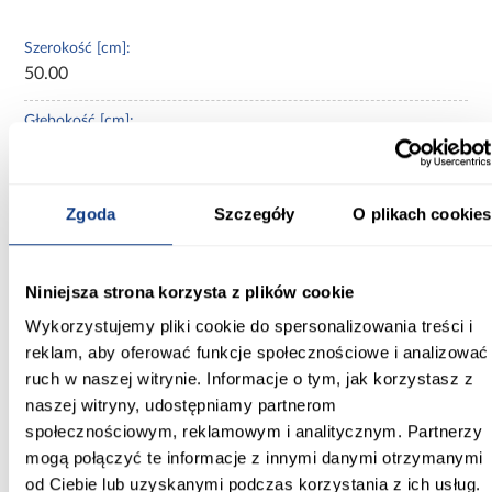
Szerokość [cm]:
50.00
Głębokość [cm]:
31.00
Wysokość [cm]:
Zgoda
Szczegóły
O plikach cookies
90.00
Kolekcja:
Niniejsza strona korzysta z plików cookie
Aria White
Wykorzystujemy pliki cookie do spersonalizowania treści i
Kolor frontów:
reklam, aby oferować funkcje społecznościowe i analizować
crystal white AFM
ruch w naszej witrynie. Informacje o tym, jak korzystasz z
naszej witryny, udostępniamy partnerom
Kolor korpusu:
społecznościowym, reklamowym i analitycznym. Partnerzy
biały
mogą połączyć te informacje z innymi danymi otrzymanymi
od Ciebie lub uzyskanymi podczas korzystania z ich usług.
Wybarwienie frontów górnych: