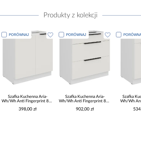
Produkty z kolekcji
PORÓWNAJ
PORÓWNAJ
PORÓWNA
Szafka Kuchenna Aria-
Szafka Kuchenna Aria-
Szafka Ku
Wh/Wh Anti Fingerprint 80d
Wh/Wh Anti Fingerprint 80d
Wh/Wh Anti
2f Bb
3s Bb
60zl
398,00 zł
902,00 zł
534