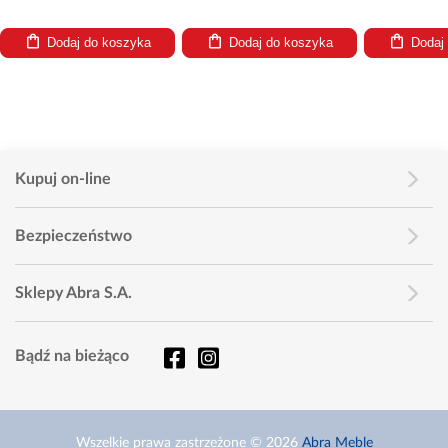
Dodaj do koszyka
Dodaj do koszyka
Dodaj
Kupuj on-line
Bezpieczeństwo
Sklepy Abra S.A.
Bądź na bieżąco
Wszelkie prawa zastrzeżone © 2026
Abra Meble