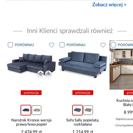
Zobacz więcej >
Inni Klienci sprawdzali również
PORÓWNAJ
PORÓWNAJ
PORÓWN
promocja
promocja
pro
Kuchnia n
Biały
265x30
8 99
Najniższa cena
Narożnik Kronos wersja
Sofa Sally popielata,
prawa/lewa popiel
rozkładana
Cena regularna
2 474,99 zł
1 214,99 zł