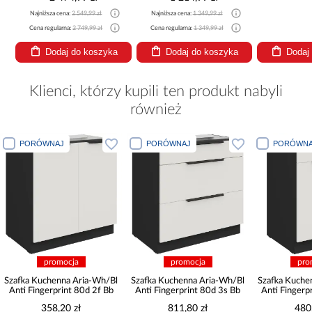
Najniższa cena:
2 549,99 zł
Najniższa cena:
1 349,99 zł
Cena regularna:
2 749,99 zł
Cena regularna:
1 349,99 zł
Dodaj do koszyka
Dodaj do koszyka
Dodaj
Klienci, którzy kupili ten produkt nabyli
również
RÓWNAJ
PORÓWNAJ
PORÓWNAJ
promocja
promocja
promocja
Kuchenna Aria-Wh/Bl
Szafka Kuchenna Aria-Wh/Bl
Szafka Kuchenna Aria
ingerprint 80d 2f Bb
Anti Fingerprint 80d 3s Bb
Anti Fingerprint 60zl
358,20 zł
811,80 zł
480,60 zł