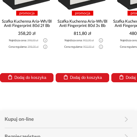
romocja
promocja
promocja
henna Aria-Wh/Bl
Szafka Kuchenna Aria-Wh/Bl
Szafka Kuchenna Aria-Wh/
rprint 80d 2f Bb
Anti Fingerprint 80d 3s Bb
Anti Fingerprint 60zl 1s B
8,20 zł
811,80 zł
480,60 zł
ena:
398,00 zł
Najniższa cena:
902,00 zł
Najniższa cena:
534,00 zł
rna:
398,00 zł
Cena regularna:
902,00 zł
Cena regularna:
534,00 zł
j do koszyka
Dodaj do koszyka
Dodaj do koszyka
Kupuj on-line
Bezpieczeństwo