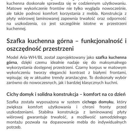
kuchenna doskonale sprawdza się w codziennym użytkowaniu.
Matowe wykończenie frontów nie tylko wygląda nowocześnie,
ale także podnosi komfort korzystania z mebla. Konstrukcja z
płyty wiórowej laminowanej zapewnia trwałość oraz odporność
na uszkodzenia, co jest szczególnie istotne w przestrzeni
kuchennej.
Szafka kuchenna górna – funkcjonalność i
oszczędność przestrzeni
Model Aria-WH/BL został zaprojektowany jako
szafka kuchenna
górna
, dzięki czemu idealnie nadaje się do maksymalnego
wykorzystania dostępnej przestrzeni. Czarny korpus w matowym
wykończeniu tworzy elegancki kontrast z białymi frontami,
wpisując się w aktualne trendy aranżacyjne. To doskonały wybór
zarówno do nowoczesnych, jak i bardziej klasycznych kuchni.
Cichy domyk i solidna konstrukcja – komfort na co dzień
Szafka została wyposażona w system
cichego domyku
, który
zwiększa komfort użytkowania i chroni fronty przed
uszkodzeniami. Stabilna konstrukcja z laminowanej płyty
wiórowej gwarantuje trwałość, a możliwość samodzielnego
montażu pozwala na dopasowanie mebla do indywidualnych
potrzeb.