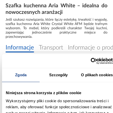
Szafka kuchenna Aria White – idealna do
nowoczesnych aranżacji
Jeśli szukasz rozwiązania, które łączy estetykę, trwałość i wygodę,
szafka kuchenna Aria White Crystal White AFM będzie trafnym
wyborem. To mebel, który podkreśli charakter Twojej kuchni,
zapewniając jednocześnie praktyczne miejsce do
przechowywania.
Informacje
Transport
Informacje o pro
Szerokość [cm]:
60.00
Zgoda
Szczegóły
O plikach cookies
Głębokość [cm]:
60.00
Niniejsza strona korzysta z plików cookie
Wysokość [cm]:
Wykorzystujemy pliki cookie do spersonalizowania treści i
90.00
reklam, aby oferować funkcje społecznościowe i analizować
ruch w naszej witrynie. Informacje o tym, jak korzystasz z