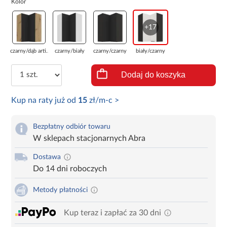
Kolor
+17
czarny/dąb arti...
czarny/biały
czarny/czarny
biały/czarny
Dodaj do koszyka
Kup na raty już od
15
zł/m-c >
Bezpłatny odbiór towaru
W sklepach stacjonarnych Abra
Dostawa
Do 14 dni roboczych
Metody płatności
Kup teraz i zapłać za 30 dni