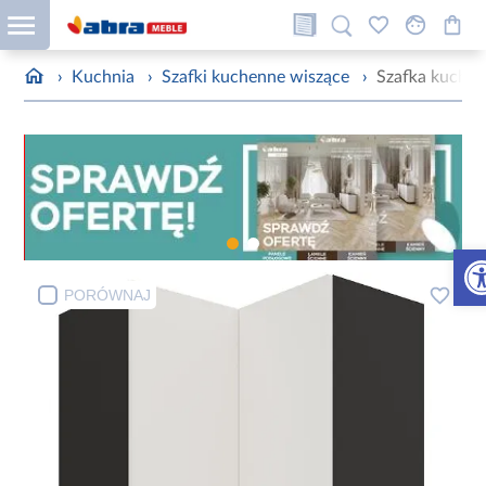
›
Kuchnia
›
Szafki kuchenne wiszące
›
Szafka kuchen
Otw
PORÓWNAJ