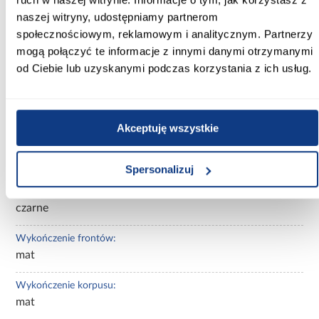
Kolekcja:
naszej witryny, udostępniamy partnerom
Aria White
społecznościowym, reklamowym i analitycznym. Partnerzy
mogą połączyć te informacje z innymi danymi otrzymanymi
Kolor frontów:
crystal white AFM
od Ciebie lub uzyskanymi podczas korzystania z ich usług.
Kolor korpusu:
czarny
Akceptuję wszystkie
Wybarwienie frontów górnych:
białe
Spersonalizuj
Wybarwienie korpusu:
czarne
Wykończenie frontów:
mat
Wykończenie korpusu:
mat