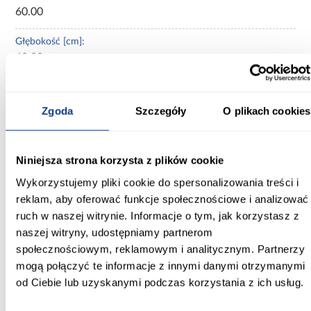
60.00
Głębokość [cm]:
60.00
Wysokość [cm]:
90.00
Zgoda
Szczegóły
O plikach cookies
Kolekcja:
Aria Sandgrau
Niniejsza strona korzysta z plików cookie
Kolor frontów:
Wykorzystujemy pliki cookie do spersonalizowania treści i
SANDGRAU AFM
reklam, aby oferować funkcje społecznościowe i analizować
ruch w naszej witrynie. Informacje o tym, jak korzystasz z
Kolor korpusu:
naszej witryny, udostępniamy partnerom
dąb artisan
społecznościowym, reklamowym i analitycznym. Partnerzy
mogą połączyć te informacje z innymi danymi otrzymanymi
Wybarwienie frontów górnych:
od Ciebie lub uzyskanymi podczas korzystania z ich usług.
beżowe