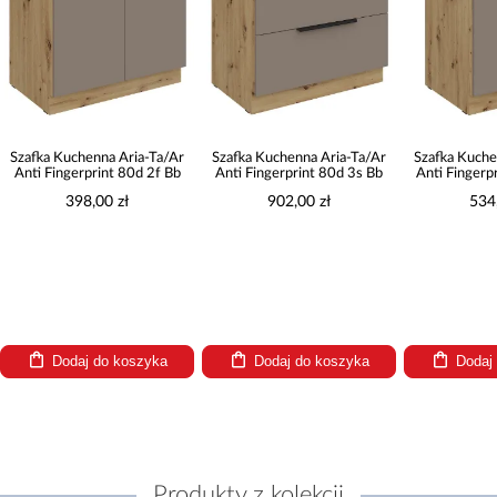
r
Szafka Kuchenna Aria-Ta/Ar
Szafka Kuchenna Aria-Ta/Ar
Szafka Ku
b
Anti Fingerprint 80d 3s Bb
Anti Fingerprint 60zl 1s Bb
Anti Fing
902,00 zł
534,00 zł
Dodaj do koszyka
Dodaj do koszyka
Do
Produkty z kolekcji