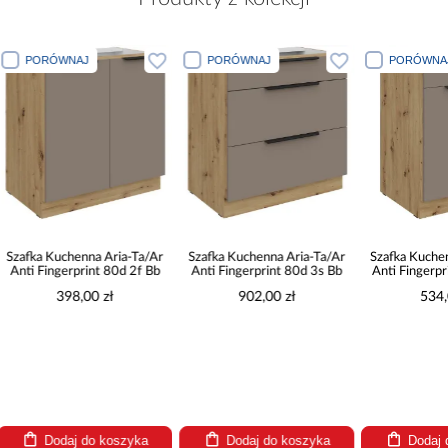
PORÓWNAJ
PORÓWNAJ
PORÓWN
Szafka Kuchenna Aria-Ta/Ar
Szafka Kuchenna Aria-Ta/Ar
Szafka Kuch
Anti Fingerprint 80d 3s Bb
Anti Fingerprint 60zl 1s Bb
Anti Finger
902,00 zł
534,00 zł
324
Dodaj do koszyka
Dodaj do koszyka
Doda