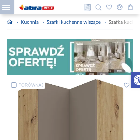
›
Kuchnia
›
Szafki kuchenne wiszące
›
Szafka kuchen
Otw
PORÓWNAJ