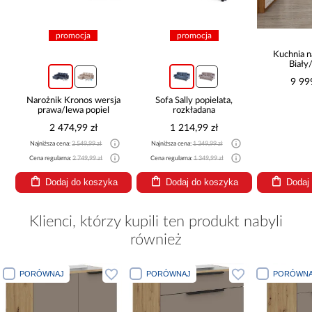
promocja
promocja
Kuchnia n
Biały
265x30
9 99
Narożnik Kronos wersja
Sofa Sally popielata,
prawa/lewa popiel
rozkładana
2 474,99 zł
1 214,99 zł
Najniższa cena:
2 549,99 zł
Najniższa cena:
1 349,99 zł
Cena regularna:
2 749,99 zł
Cena regularna:
1 349,99 zł
Dodaj do koszyka
Dodaj do koszyka
Dodaj
Klienci, którzy kupili ten produkt nabyli
również
PORÓWNAJ
PORÓWNAJ
PORÓ