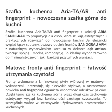
Szafka kuchenna Aria-TA/AR anti
fingerprint – nowoczesna szafka górna do
kuchni
Szafka kuchenna Aria-TA/AR anti fingerprint z kolekcji
ARIA
SANDGRAU
to propozycja dla osób, które szukają estetycznych i
praktycznych rozwiązań do nowoczesnej kuchni. Jej elegancki
wygląd łączy subtelny, beżowy odcień frontów
SANDGRAU AFM
z naturalnym wybarwieniem korpusu w dekorze
dąb artisan
,
tworząc spójną i modną kompozycję. To idealny wybór zarówno
do minimalistycznych, jak i bardziej przytulnych aranżacji.
Matowe fronty anti fingerprint – łatwość
utrzymania czystości
Fronty wykonane z laminowanej płyty wiórowej w matowym
wykończeniu prezentują się niezwykle stylowo, a zastosowana
powłoka
anti fingerprint
ogranicza widoczność odcisków palców.
Dzięki temu szafka kuchenna górna przez długi czas zachowuje
estetyczny wygląd bez konieczności częstego czyszczenia. To
szczególnie ważne w intensywnie użytkowanych przestrzeniach
kuchennych.