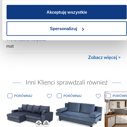
Wybarwienie korpusu:
jasne drewnopodobne
Akceptuję wszystkie
Wykończenie frontów:
mat
Spersonalizuj
Wykończenie korpusu:
mat
Zobacz więcej >
Inni Klienci sprawdzali również
PORÓWNAJ
PORÓWNAJ
PORÓWN