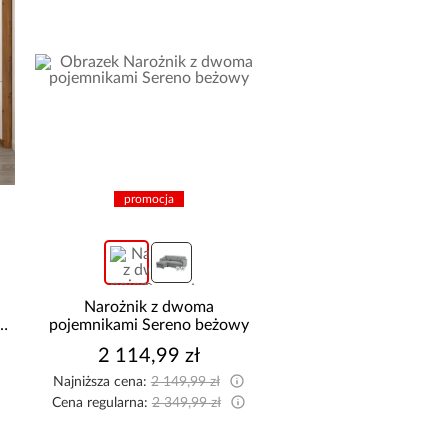
promocja
promocja
Narożnik z dwoma
Sofa rozkładana Fos
pojemnikami Sereno beżowy
pojemnikiem beż
2 114,99 zł
2 295,99 z
Najniższa cena:
2 149,99 zł
Najniższa cena:
2 299,9
Cena regularna:
2 349,99 zł
Cena regularna:
2 499,9