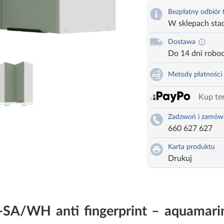
Bezpłatny odbiór
W sklepach sta
Dostawa
Do 14 dni robo
Metody płatności
Kup ter
Zadzwoń i zamów
660 627 627
Karta produktu
Drukuj
a-SA/WH anti fingerprint – aquamar