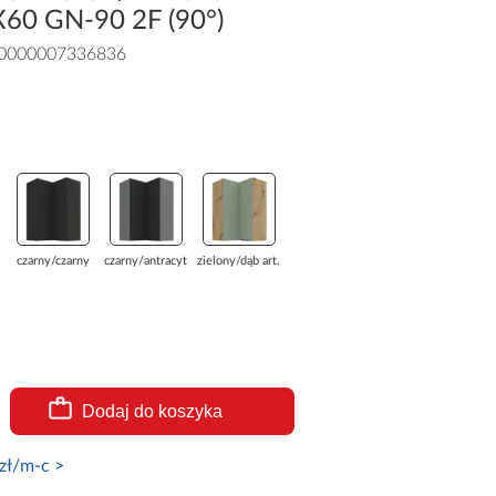
0X60 GN-90 2F (90°)
0000007336836
czarny/czarny
czarny/antracyt
zielony/dąb art...
Dodaj do koszyka
zł/m-c >