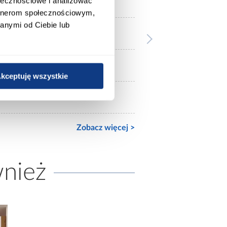
zielone
ołecznościowe i analizować
artnerom społecznościowym,
anymi od Ciebie lub
białe
mat
kceptuję wszystkie
mat
Zobacz więcej >
wnież