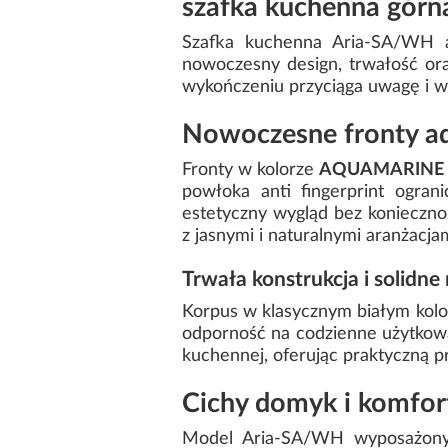
szafka kuchenna górn
Szafka kuchenna Aria-SA/WH an
nowoczesny design, trwałość or
wykończeniu przyciąga uwagę i w
Nowoczesne fronty a
Fronty w kolorze
AQUAMARINE
powłoka anti fingerprint ogran
estetyczny wygląd bez konieczno
z jasnymi i naturalnymi aranżacja
Trwała konstrukcja i solidne
Korpus w klasycznym białym kol
odporność na codzienne użytkowan
kuchennej, oferując praktyczną 
Cichy domyk i komfor
Model Aria-SA/WH wyposażony 