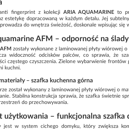
a
ti fingerprint z kolekcji
ARIA AQUAMARINE
to pr
az estetykę dopracowaną w każdym detalu. Jej subte
prowadza do wnętrza świeżość, doskonale wpisując się w
quamarine AFM – odporność na ślady
 AFM
zostały wykonane z laminowanej płyty wiórowej o
icza widoczność odcisków palców, co sprawia, że sz
ści częstego czyszczenia. Zielone wybarwienie frontów
mi kuchni.
 materiały – szafka kuchenna górna
orze został wykonany z laminowanej płyty wiórowej o m
ie. Stabilna konstrukcja sprawia, że szafka świetnie s
przestrzeń do przechowywania.
t użytkowania – funkcjonalna szafka 
jest w system cichego domyku, który zwiększa komf