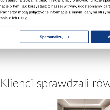
0
do spersonalizowania treści i reklam, aby oferować funkcje sp
Wybarwienie frontów górnych:
ormacje o tym, jak korzystasz z naszej witryny, udostępniamy p
Partnerzy mogą połączyć te informacje z innymi danymi otrzym
0
Wybarwienie korpusu:
nia z ich usług.
 Aquamarine
Wykończenie frontów:
Spersonalizuj
A
AMARINE AFM
Wykończenie korpusu:
 Klienci sprawdzali ró