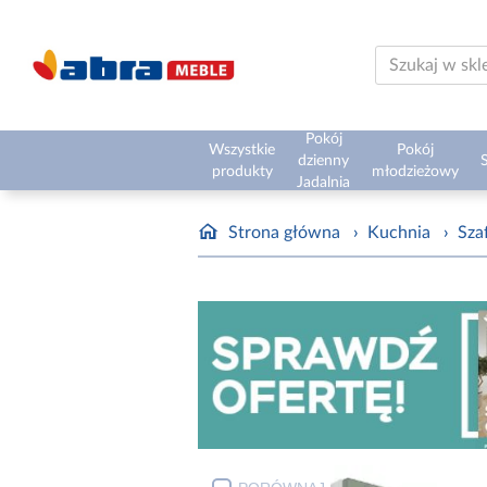
Pokój
Wszystkie
Pokój
dzienny
S
produkty
młodzieżowy
Jadalnia
Strona główna
›
Kuchnia
›
Sza