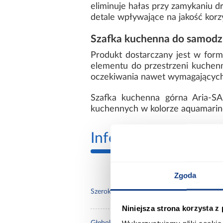
eliminuje hałas przy zamykaniu d
detale wpływające na jakość korzy
Szafka kuchenna do samodzi
Produkt dostarczany jest w for
elementu do przestrzeni kuchenn
oczekiwania nawet wymagających
Szafka kuchenna górna Aria-SA
kuchennych w kolorze aquamarine,
Informacje
Transp
Zgoda
60.0
Szerokość [cm]:
Niniejsza strona korzysta z