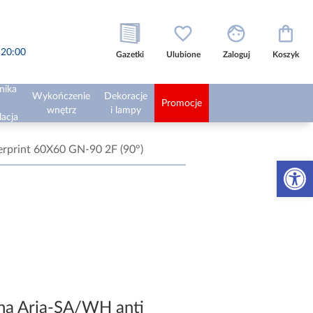
o 20:00
Gazetki
Ulubione
Zaloguj
Koszyk
nika
Wykończenie
Dekoracje
Promocje
wnętrz
i lampy
lacja
erprint 60X60 GN-90 2F (90°)
Otwórz 
na Aria-SA/WH anti