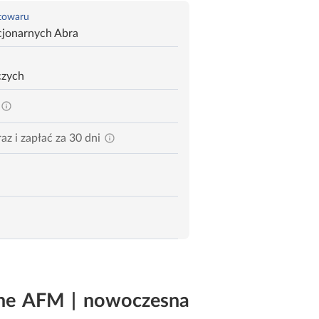
 towaru
cjonarnych Abra
czych
az i zapłać za 30 dni
ine AFM | nowoczesna