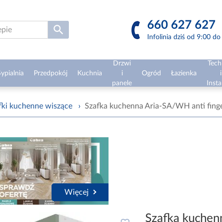
660 627 627
Infolinia dziś od 9:00 d
Drzwi
Tech
ypialnia
Przedpokój
Kuchnia
i
Ogród
Łazienka
i
panele
Insta
fki kuchenne wiszące
›
Szafka kuchenna Aria-SA/WH anti fing
Więcej
Szafka kuchen