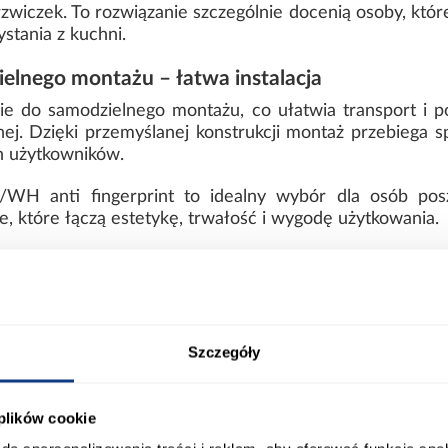
rzwiczek. To rozwiązanie szczególnie docenią osoby, kt
stania z kuchni.
elnego montażu – łatwa instalacja
mie do samodzielnego montażu, co ułatwia transport i
ej. Dzięki przemyślanej konstrukcji montaż przebiega s
 użytkowników.
/WH anti fingerprint to idealny wybór dla osób po
 które łączą estetykę, trwałość i wygodę użytkowania.
ort
Informacje o produkcie
Szczegóły
0
Kolor korpusu:
 plików cookie