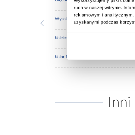
60.0
Wykorzystujemy pliki cookie 
Głębokość [cm]:
ruch w naszej witrynie. Inf
reklamowym i analitycznym. 
90.0
Wysokość [cm]:
uzyskanymi podczas korzysta
Aria
Kolekcja:
AQU
Kolor frontów:
Inni