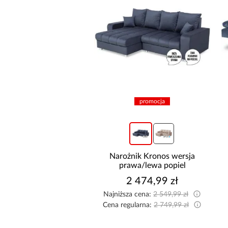
promocja
+4
Szafa Royal 203
Narożnik Kronos wersja
rna/Lamela Wotan
prawa/lewa popiel
1 799,00 zł
2 474,99 zł
Najniższa cena:
2 549,99 zł
Cena regularna:
2 749,99 zł