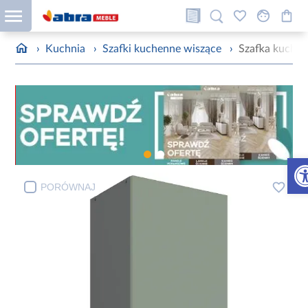
›
Kuchnia
›
Szafki kuchenne wiszące
›
Szafka kuchen
Otw
PORÓWNAJ