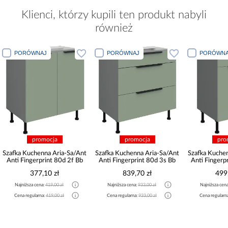
Klienci, którzy kupili ten produkt nabyli
również
PORÓWNAJ
PORÓWNAJ
PORÓWNA
promocja
promocja
pro
Szafka Kuchenna Aria-Sa/Ant
Szafka Kuchenna Aria-Sa/Ant
Szafka Kuche
Anti Fingerprint 80d 2f Bb
Anti Fingerprint 80d 3s Bb
Anti Fingerp
377,10 zł
839,70 zł
499
Najniższa cena:
419,00 zł
Najniższa cena:
933,00 zł
Najniższa cen
Cena regularna:
419,00 zł
Cena regularna:
933,00 zł
Cena regularn