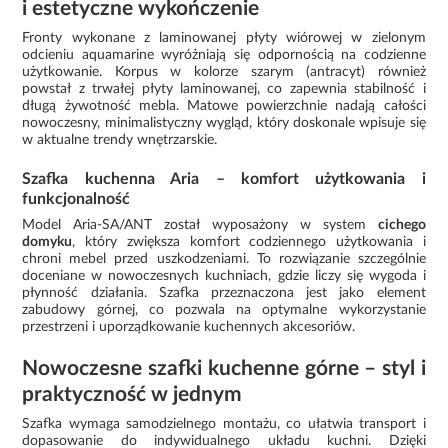
i estetyczne wykończenie
Fronty wykonane z laminowanej płyty wiórowej w zielonym
odcieniu aquamarine wyróżniają się odpornością na codzienne
użytkowanie. Korpus w kolorze szarym (antracyt) również
powstał z trwałej płyty laminowanej, co zapewnia stabilność i
długą żywotność mebla. Matowe powierzchnie nadają całości
nowoczesny, minimalistyczny wygląd, który doskonale wpisuje się
w aktualne trendy wnętrzarskie.
Szafka kuchenna Aria – komfort użytkowania i
funkcjonalność
Model Aria-SA/ANT został wyposażony w system
cichego
domyku
, który zwiększa komfort codziennego użytkowania i
chroni mebel przed uszkodzeniami. To rozwiązanie szczególnie
doceniane w nowoczesnych kuchniach, gdzie liczy się wygoda i
płynność działania. Szafka przeznaczona jest jako element
zabudowy górnej, co pozwala na optymalne wykorzystanie
przestrzeni i uporządkowanie kuchennych akcesoriów.
Nowoczesne szafki kuchenne górne – styl i
praktyczność w jednym
Szafka wymaga samodzielnego montażu, co ułatwia transport i
dopasowanie do indywidualnego układu kuchni. Dzięki