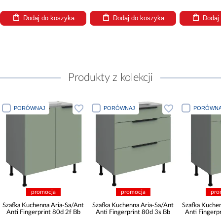
Dodaj do koszyka
Dodaj do koszyka
Dodaj
Produkty z kolekcji
PORÓWNAJ
PORÓWNAJ
PORÓWNA
promocja
promocja
pro
Szafka Kuchenna Aria-Sa/Ant
Szafka Kuchenna Aria-Sa/Ant
Szafka Kuche
Anti Fingerprint 80d 2f Bb
Anti Fingerprint 80d 3s Bb
Anti Fingerp