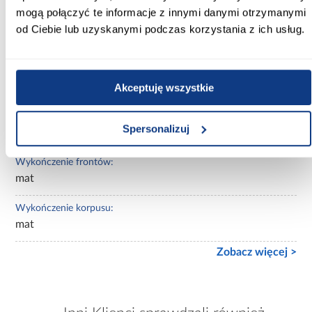
mogą połączyć te informacje z innymi danymi otrzymanymi
Kolor korpusu:
od Ciebie lub uzyskanymi podczas korzystania z ich usług.
antracyt
Wybarwienie frontów górnych:
zielone
Akceptuję wszystkie
Wybarwienie korpusu:
Spersonalizuj
szare
Wykończenie frontów:
mat
Wykończenie korpusu:
mat
Zobacz więcej >