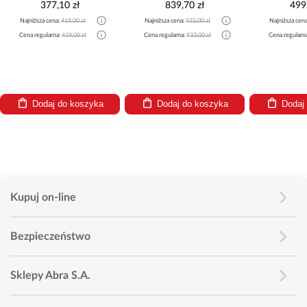
377,10 zł
839,70 zł
499
Najniższa cena:
419,00 zł
Najniższa cena:
933,00 zł
Najniższa cen
Cena regularna:
419,00 zł
Cena regularna:
933,00 zł
Cena regularn
Dodaj do koszyka
Dodaj do koszyka
Dodaj
Kupuj on-line
Bezpieczeństwo
Sklepy Abra S.A.