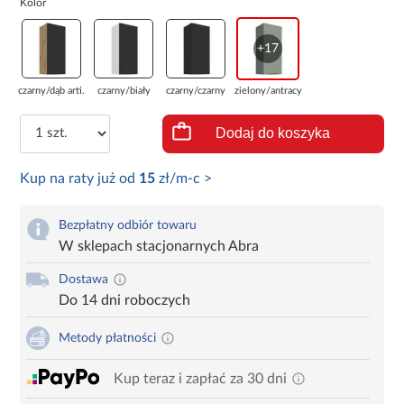
Kolor
+17
czarny/dąb arti...
czarny/biały
czarny/czarny
zielony/antracyt
Dodaj do koszyka
Kup na raty już od
15
zł/m-c >
Bezpłatny odbiór towaru
W sklepach stacjonarnych Abra
Dostawa
Do 14 dni roboczych
Metody płatności
Kup teraz i zapłać za 30 dni