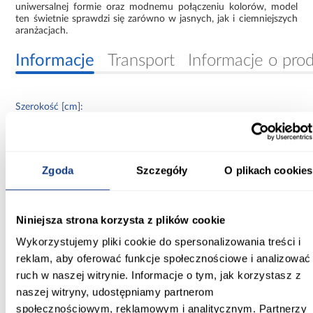
uniwersalnej formie oraz modnemu połączeniu kolorów, model
ten świetnie sprawdzi się zarówno w jasnych, jak i ciemniejszych
aranżacjach.
Informacje
Transport
Informacje o pro
Szerokość [cm]:
40.00
Głębokość [cm]:
31.00
Zgoda
Szczegóły
O plikach cookies
Wysokość [cm]:
90.00
Niniejsza strona korzysta z plików cookie
Wykorzystujemy pliki cookie do spersonalizowania treści i
Kolekcja:
reklam, aby oferować funkcje społecznościowe i analizować
Aria Aquamarine
ruch w naszej witrynie. Informacje o tym, jak korzystasz z
naszej witryny, udostępniamy partnerom
Kolor frontów:
AQUAMARINE AFM
społecznościowym, reklamowym i analitycznym. Partnerzy