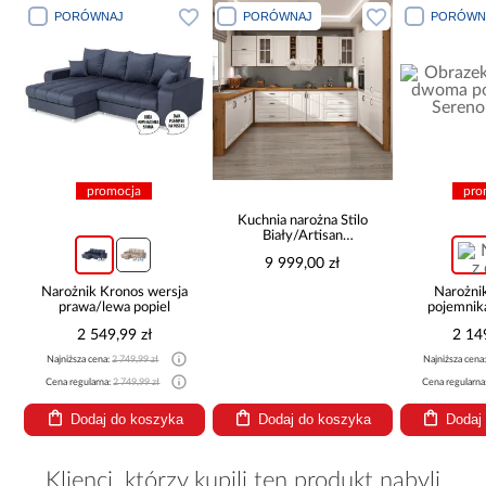
PORÓWNAJ
PORÓWNAJ
PORÓWN
promocja
pro
Kuchnia narożna Stilo
Biały/Artisan
265x300x180 Cm
9 999,00 zł
Narożnik Kronos wersja
Narożni
prawa/lewa popiel
pojemnik
be
2 549,99 zł
2 14
Najniższa cena:
2 749,99 zł
Najniższa cena
Cena regularna:
2 749,99 zł
Cena regularna
Dodaj do koszyka
Dodaj do koszyka
Dodaj
Klienci, którzy kupili ten produkt nabyli