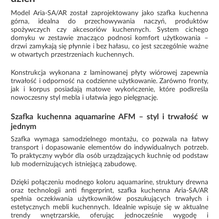
Model Aria-SA/AR został zaprojektowany jako szafka kuchenna
górna, idealna do przechowywania naczyń, produktów
spożywczych czy akcesoriów kuchennych. System cichego
domyku w zestawie znacząco podnosi komfort użytkowania –
drzwi zamykają się płynnie i bez hałasu, co jest szczególnie ważne
w otwartych przestrzeniach kuchennych.
Konstrukcja wykonana z laminowanej płyty wiórowej zapewnia
trwałość i odporność na codzienne użytkowanie. Zarówno fronty,
jak i korpus posiadają matowe wykończenie, które podkreśla
nowoczesny styl mebla i ułatwia jego pielęgnację.
Szafka kuchenna aquamarine AFM – styl i trwałość w
jednym
Szafka wymaga samodzielnego montażu, co pozwala na łatwy
transport i dopasowanie elementów do indywidualnych potrzeb.
To praktyczny wybór dla osób urządzających kuchnię od podstaw
lub modernizujących istniejącą zabudowę.
Dzięki połączeniu modnego koloru aquamarine, struktury drewna
oraz technologii anti fingerprint, szafka kuchenna Aria-SA/AR
spełnia oczekiwania użytkowników poszukujących trwałych i
estetycznych mebli kuchennych. Idealnie wpisuje się w aktualne
trendy wnętrzarskie, oferując jednocześnie wygodę i