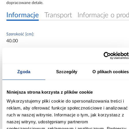
dopracowane detale.
Informacje
Transport
Informacje o pro
Szerokość [cm]:
40.00
Głębokość [cm]:
31.00
Zgoda
Szczegóły
O plikach cookies
Wysokość [cm]:
90.00
Kolekcja:
Niniejsza strona korzysta z plików cookie
Aria Aquamarine
Wykorzystujemy pliki cookie do spersonalizowania treści i
reklam, aby oferować funkcje społecznościowe i analizować
Kolor frontów:
ruch w naszej witrynie. Informacje o tym, jak korzystasz z
AQUAMARINE AFM
naszej witryny, udostępniamy partnerom
społecznościowym, reklamowym i analitycznym. Partnerzy