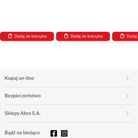
Dodaj do koszyka
Dodaj do koszyka
Dodaj
Kupuj on-line
Bezpieczeństwo
Sklepy Abra S.A.
Bądź na bieżąco