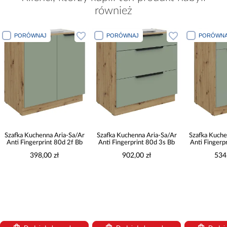
również
PORÓWNAJ
PORÓWNAJ
PORÓWNA
Szafka Kuchenna Aria-Sa/Ar
Szafka Kuchenna Aria-Sa/Ar
Szafka Kuche
Anti Fingerprint 80d 2f Bb
Anti Fingerprint 80d 3s Bb
Anti Fingerp
398,00 zł
902,00 zł
534