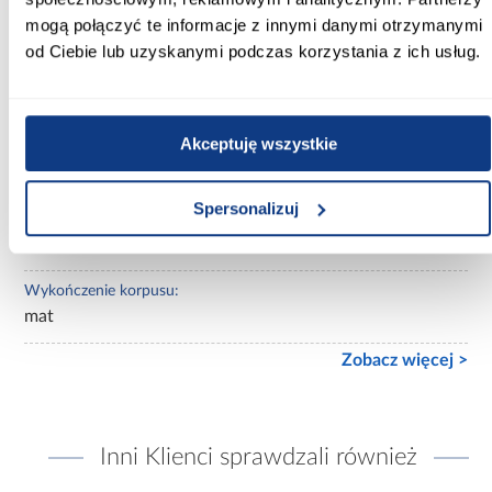
Kolor korpusu:
mogą połączyć te informacje z innymi danymi otrzymanymi
dąb artisan
od Ciebie lub uzyskanymi podczas korzystania z ich usług.
Wybarwienie frontów górnych:
zielone
Akceptuję wszystkie
Wybarwienie korpusu:
jasne drewnopodobne
Spersonalizuj
Wykończenie frontów:
mat
Wykończenie korpusu:
mat
Zobacz więcej >
Inni Klienci sprawdzali również