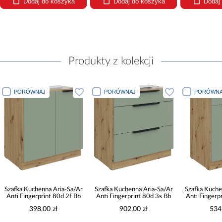
Dodaj do koszyka
Dodaj do koszyka
Dodaj
Produkty z kolekcji
PORÓWNAJ
PORÓWNAJ
PORÓWNA
Szafka Kuchenna Aria-Sa/Ar
Szafka Kuchenna Aria-Sa/Ar
Szafka Kuche
Anti Fingerprint 80d 2f Bb
Anti Fingerprint 80d 3s Bb
Anti Fingerp
398,00 zł
902,00 zł
534