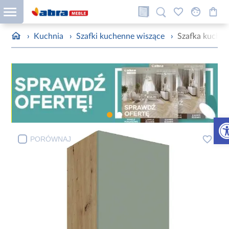
›
Kuchnia
›
Szafki kuchenne wiszące
›
Szafka kuchen
Otw
PORÓWNAJ