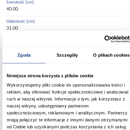
Szerokość [cm]:
40.00
Głębokość [cm]:
31.00
Wysokość [cm]:
90.00
Zgoda
Szczegóły
O plikach cookies
Kolekcja:
Aria Sandgrau
Niniejsza strona korzysta z plików cookie
Kolor frontów:
Wykorzystujemy pliki cookie do spersonalizowania treści i
SANDGRAU AFM
reklam, aby oferować funkcje społecznościowe i analizować
Kolor korpusu:
ruch w naszej witrynie. Informacje o tym, jak korzystasz z
biały
naszej witryny, udostępniamy partnerom
społecznościowym, reklamowym i analitycznym. Partnerzy
Wybarwienie frontów górnych:
mogą połączyć te informacje z innymi danymi otrzymanymi
beżowe
od Ciebie lub uzyskanymi podczas korzystania z ich usług.