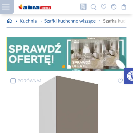
›
Kuchnia
›
Szafki kuchenne wiszące
›
Szafka kuchen
Otw
PORÓWNAJ