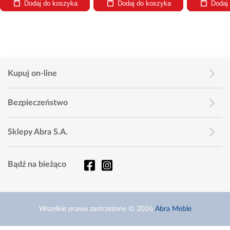
Dodaj do koszyka
Dodaj do koszyka
Dodaj
Kupuj on-line
Bezpieczeństwo
Sklepy Abra S.A.
Bądź na bieżąco
Wszelkie prawa zastrzeżone © 2026
Abra Meble