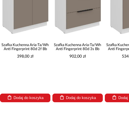
Szafka Kuchenna Aria-Ta/Wh
Szafka Kuchenna Aria-Ta/Wh
Szafka Kuche
Anti Fingerprint 80d 2f Bb
Anti Fingerprint 80d 3s Bb
Anti Fingerp
398,00 zł
902,00 zł
534
Dodaj do koszyka
Dodaj do koszyka
Dodaj