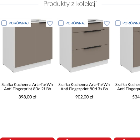
Produkty z kolekcji
PORÓWNAJ
PORÓWNAJ
PORÓWNA
Szafka Kuchenna Aria-Ta/Wh
Szafka Kuchenna Aria-Ta/Wh
Szafka Kuche
Anti Fingerprint 80d 2f Bb
Anti Fingerprint 80d 3s Bb
Anti Fingerp
398,00 zł
902,00 zł
534