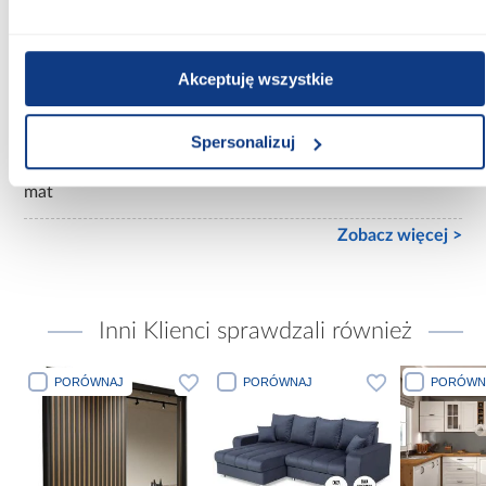
Wybarwienie korpusu:
białe
Akceptuję wszystkie
Wykończenie frontów:
mat
Spersonalizuj
Wykończenie korpusu:
mat
Zobacz więcej >
Inni Klienci sprawdzali również
PORÓWNAJ
PORÓWNAJ
PORÓWN