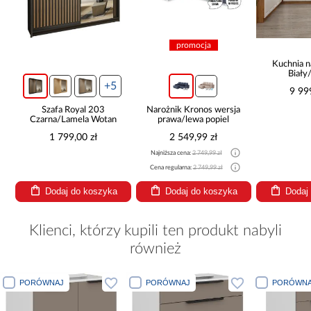
promocja
Kuchnia n
Biały
265x30
+5
9 99
Szafa Royal 203
Narożnik Kronos wersja
Czarna/Lamela Wotan
prawa/lewa popiel
1 799,00 zł
2 549,99 zł
Najniższa cena:
2 749,99 zł
Cena regularna:
2 749,99 zł
Dodaj do koszyka
Dodaj do koszyka
Dodaj
Klienci, którzy kupili ten produkt nabyli
również
PORÓWNAJ
PORÓWNAJ
PORÓWNA