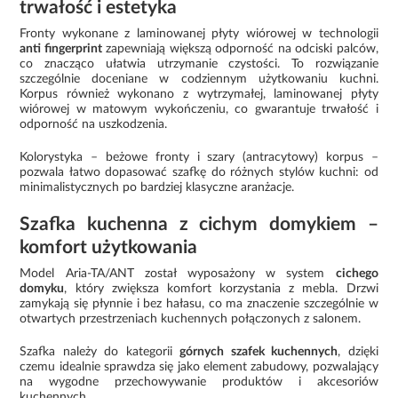
trwałość i estetyka
Fronty wykonane z laminowanej płyty wiórowej w technologii
anti fingerprint
zapewniają większą odporność na odciski palców,
co znacząco ułatwia utrzymanie czystości. To rozwiązanie
szczególnie doceniane w codziennym użytkowaniu kuchni.
Korpus również wykonano z wytrzymałej, laminowanej płyty
wiórowej w matowym wykończeniu, co gwarantuje trwałość i
odporność na uszkodzenia.
Kolorystyka – beżowe fronty i szary (antracytowy) korpus –
pozwala łatwo dopasować szafkę do różnych stylów kuchni: od
minimalistycznych po bardziej klasyczne aranżacje.
Szafka kuchenna z cichym domykiem –
komfort użytkowania
Model Aria-TA/ANT został wyposażony w system
cichego
domyku
, który zwiększa komfort korzystania z mebla. Drzwi
zamykają się płynnie i bez hałasu, co ma znaczenie szczególnie w
otwartych przestrzeniach kuchennych połączonych z salonem.
Szafka należy do kategorii
górnych szafek kuchennych
, dzięki
czemu idealnie sprawdza się jako element zabudowy, pozwalający
na wygodne przechowywanie produktów i akcesoriów
kuchennych.