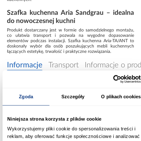
Szafka kuchenna Aria Sandgrau – idealna
do nowoczesnej kuchni
Produkt dostarczany jest w formie do samodzielnego montażu,
co ułatwia transport i pozwala na wygodne dopasowanie
elementów podczas instalacji. Szafka kuchenna Aria-TA/ANT to
doskonały wybór dla osób poszukujących mebli kuchennych
łączących estetykę, trwałość i praktyczne rozwiązania.
Informacje
Transport
Informacje o pro
Szerokość [cm]:
60.00
Zgoda
Szczegóły
O plikach cookies
Głębokość [cm]:
60.00
Niniejsza strona korzysta z plików cookie
Wysokość [cm]:
Wykorzystujemy pliki cookie do spersonalizowania treści i
90.00
reklam, aby oferować funkcje społecznościowe i analizować