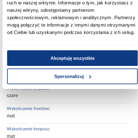
ruch w naszej witrynie. Informacje o tym, jak korzystasz z
Kolekcja:
naszej witryny, udostępniamy partnerom
Aria Sandgrau
społecznościowym, reklamowym i analitycznym. Partnerzy
mogą połączyć te informacje z innymi danymi otrzymanymi
Kolor frontów:
od Ciebie lub uzyskanymi podczas korzystania z ich usług.
SANDGRAU AFM
Kolor korpusu:
antracyt
Akceptuję wszystkie
Wybarwienie frontów górnych:
beżowe
Spersonalizuj
Wybarwienie korpusu:
szare
Wykończenie frontów:
mat
Wykończenie korpusu:
mat