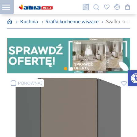
›
Kuchnia
›
Szafki kuchenne wiszące
›
Szafka kuchen
Otw
PORÓWNAJ