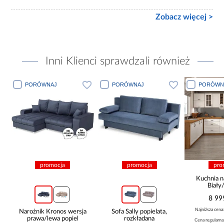
Zobacz więcej >
Inni Klienci sprawdzali również
PORÓWNAJ
PORÓWNAJ
PORÓWN
promocja
promocja
pro
Kuchnia n
Biały
265x30
8 99
Najniższa cena
Narożnik Kronos wersja
Sofa Sally popielata,
prawa/lewa popiel
rozkładana
Cena regularna