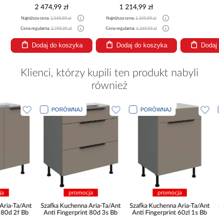
2 474,99 zł
1 214,99 zł
Najniższa cena:
2 549,99 zł
Najniższa cena:
1 349,99 zł
Cena regularna:
2 749,99 zł
Cena regularna:
1 349,99 zł
Dodaj do koszyka
Dodaj do koszyka
Dodaj
Klienci, którzy kupili ten produkt nabyli
również
PORÓWNAJ
PORÓWNAJ
PORÓWNA
promocja
promocja
pro
Szafka Kuchenna Aria-Ta/Ant
Szafka Kuchenna Aria-Ta/Ant
Szafka Kuche
Anti Fingerprint 80d 3s Bb
Anti Fingerprint 60zl 1s Bb
Anti Fingerp