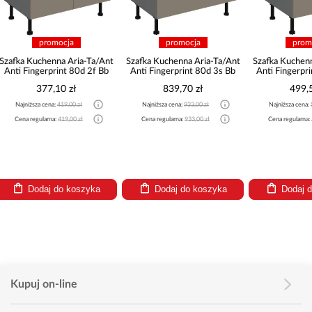
promocja
promocja
pr
Szafka Kuchenna Aria-Ta/Ant
Szafka Kuchenna Aria-Ta/Ant
Szafka Kuche
Anti Fingerprint 80d 3s Bb
Anti Fingerprint 60zl 1s Bb
Anti Finger
839,70 zł
499,50 zł
320
Najniższa cena:
933,00 zł
Najniższa cena:
555,00 zł
Najniższa ce
Cena regularna:
933,00 zł
Cena regularna:
555,00 zł
Cena regular
Dodaj do koszyka
Dodaj do koszyka
Dodaj
Kupuj on-line