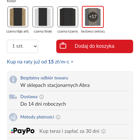
Kolor
+17
czarny/dąb arti...
czarny/biały
czarny/czarny
beżowy/antracyt
Dodaj do koszyka
Kup na raty już od
15
zł/m-c >
Bezpłatny odbiór towaru
W sklepach stacjonarnych Abra
Dostawa
Do 14 dni roboczych
Metody płatności
Kup teraz i zapłać za 30 dni