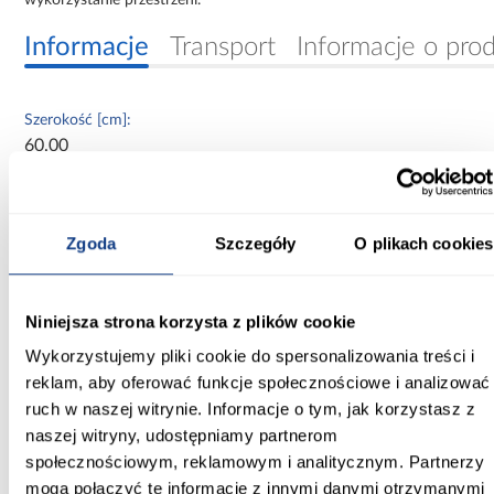
Informacje
Transport
Informacje o pro
Szerokość [cm]:
60.00
Głębokość [cm]:
60.00
Zgoda
Szczegóły
O plikach cookies
Wysokość [cm]:
90.00
Niniejsza strona korzysta z plików cookie
Kolekcja:
Wykorzystujemy pliki cookie do spersonalizowania treści i
aria black
reklam, aby oferować funkcje społecznościowe i analizować
ruch w naszej witrynie. Informacje o tym, jak korzystasz z
Kolor frontów:
naszej witryny, udostępniamy partnerom
black afm
społecznościowym, reklamowym i analitycznym. Partnerzy
Kolor korpusu:
mogą połączyć te informacje z innymi danymi otrzymanymi