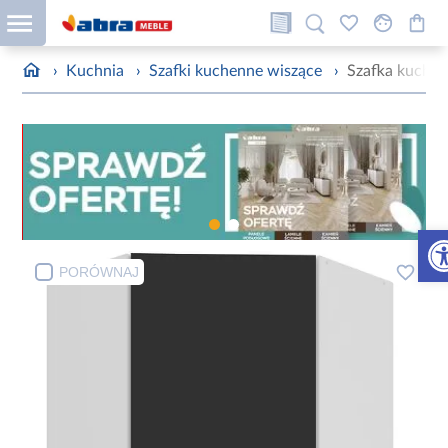
›
Kuchnia
›
Szafki kuchenne wiszące
›
Szafka kuchen
Otw
PORÓWNAJ