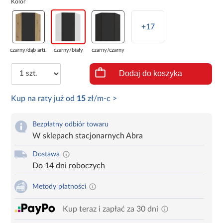
Kolor
+17
czarny/dąb arti...
czarny/biały
czarny/czarny
Dodaj do koszyka
Kup na raty już od
15
zł/m-c >
Bezpłatny odbiór towaru
W sklepach stacjonarnych Abra
Dostawa
Do 14 dni roboczych
Metody płatności
Kup teraz i zapłać za 30 dni