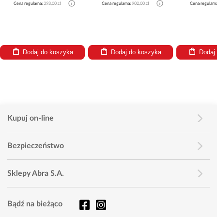
Cena regularna:
398,00 zł
Cena regularna:
902,00 zł
Cena regularn
Dodaj do koszyka
Dodaj do koszyka
Dodaj
Kupuj on-line
Bezpieczeństwo
Sklepy Abra S.A.
Bądź na bieżąco