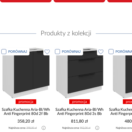
Produkty z kolekcji
PORÓWNAJ
PORÓWNAJ
PORÓWNA
promocja
promocja
pro
Szafka Kuchenna Aria-Bl/Wh
Szafka Kuchenna Aria-Bl/Wh
Szafka Kuche
Anti Fingerprint 80d 2f Bb
Anti Fingerprint 80d 3s Bb
Anti Fingerp
358,20 zł
811,80 zł
480
Najniższa cena:
398,00 zł
Najniższa cena:
902,00 zł
Najniższa cen