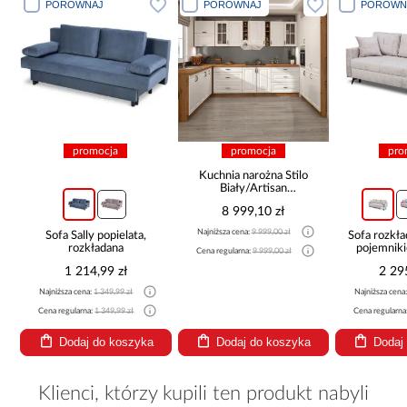
PORÓWNAJ
PORÓWNAJ
PORÓWN
promocja
promocja
pro
Kuchnia narożna Stilo
Biały/Artisan
265x300x180 Cm
8 999,10 zł
Najniższa cena:
9 999,00 zł
Sofa Sally popielata,
Sofa rozkła
rozkładana
pojemnik
Cena regularna:
9 999,00 zł
1 214,99 zł
2 29
Najniższa cena:
1 349,99 zł
Najniższa cena
Cena regularna:
1 349,99 zł
Cena regularna
Dodaj do koszyka
Dodaj do koszyka
Dodaj
Klienci, którzy kupili ten produkt nabyli