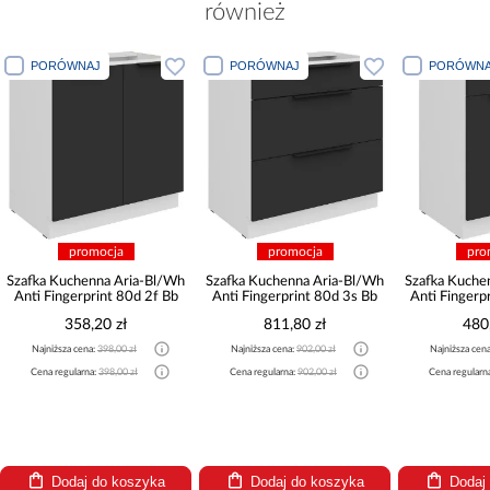
również
PORÓWNAJ
PORÓWNAJ
PORÓWNA
promocja
promocja
pro
Szafka Kuchenna Aria-Bl/Wh
Szafka Kuchenna Aria-Bl/Wh
Szafka Kuche
Anti Fingerprint 80d 2f Bb
Anti Fingerprint 80d 3s Bb
Anti Fingerp
358,20 zł
811,80 zł
480
Najniższa cena:
398,00 zł
Najniższa cena:
902,00 zł
Najniższa cen
Cena regularna:
398,00 zł
Cena regularna:
902,00 zł
Cena regularn
Dodaj do koszyka
Dodaj do koszyka
Dodaj