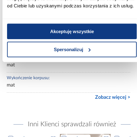
biały
od Ciebie lub uzyskanymi podczas korzystania z ich usług.
Wybarwienie frontów górnych:
czarne
Akceptuję wszystkie
Wybarwienie korpusu:
białe
Spersonalizuj
Wykończenie frontów:
mat
Wykończenie korpusu:
mat
Zobacz więcej >
Inni Klienci sprawdzali również