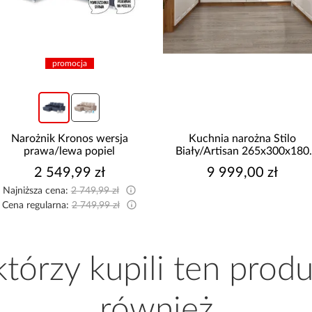
promocja
Narożnik Kronos wersja
Kuchnia narożna Stilo
prawa/lewa popiel
Biały/Artisan 265x300x180
Cm
2 549,99 zł
9 999,00 zł
Najniższa cena:
2 749,99 zł
Cena regularna:
2 749,99 zł
 którzy kupili ten produ
również