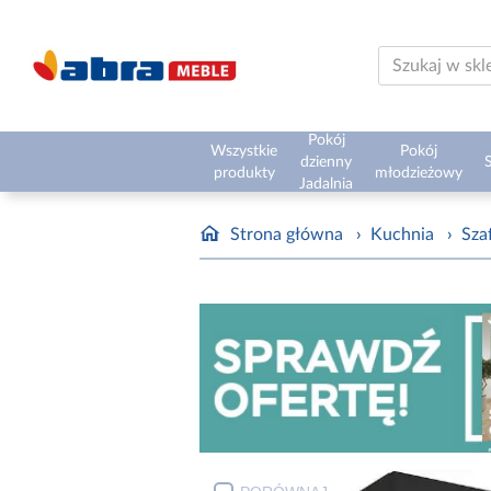
Pokój
Wszystkie
Pokój
dzienny
S
produkty
młodzieżowy
Jadalnia
Strona główna
›
Kuchnia
›
Sza