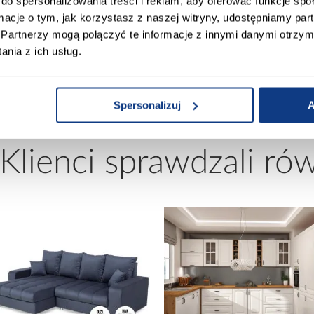
do spersonalizowania treści i reklam, aby oferować funkcje sp
black
Wykończenie frontów:
ormacje o tym, jak korzystasz z naszej witryny, udostępniamy p
Partnerzy mogą połączyć te informacje z innymi danymi otrzym
nia z ich usług.
k afm
Wykończenie korpusu:
Spersonalizuj
A
 Klienci sprawdzali ró