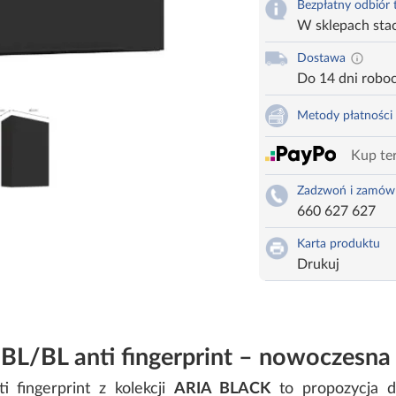
Bezpłatny odbiór
W sklepach sta
Dostawa
Do 14 dni robo
Metody płatności
Kup ter
Zadzwoń i zamów
660 627 627
Karta produktu
Drukuj
BL/BL anti fingerprint – nowoczesna 
 fingerprint z kolekcji
ARIA BLACK
to propozycja dl