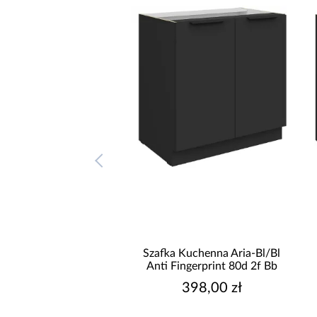
 Kuchenna Aria-Bl/Bl
Szafka Kuchenna Aria-Bl/Bl
ingerprint 80zl 1s Bb
Anti Fingerprint 80d 2f Bb
587,00 zł
398,00 zł