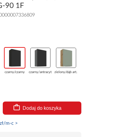
0G-90 1F
0000007336809
czarny/czarny
czarny/antracyt
zielony/dąb art...
Dodaj do koszyka
zł/m-c >