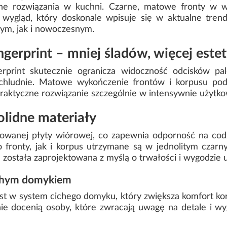
ne rozwiązania w kuchni. Czarne, matowe fronty w 
 wygląd, który doskonale wpisuje się w aktualne tren
wym, jak i nowoczesnym.
gerprint – mniej śladów, więcej estet
rprint skutecznie ogranicza widoczność odcisków pa
schludnie. Matowe wykończenie frontów i korpusu podk
praktyczne rozwiązanie szczególnie w intensywnie użytk
olidne materiały
nowanej płyty wiórowej, co zapewnia odporność na cod
 fronty, jak i korpus utrzymane są w jednolitym czarn
a została zaprojektowana z myślą o trwałości i wygodzie 
ichym domykiem
 w system cichego domyku, który zwiększa komfort korz
nie docenią osoby, które zwracają uwagę na detale i 