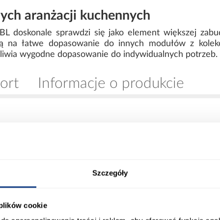
ych aranżacji kuchennych
BL doskonale sprawdzi się jako element większej zabu
ają na łatwe dopasowanie do innych modułów z kole
liwia wygodne dopasowanie do indywidualnych potrzeb.
ort
Informacje o produkcie
0
Kolor korpusu:
0
Wybarwienie frontów górnych:
Szczegóły
0
Wybarwienie korpusu:
 plików cookie