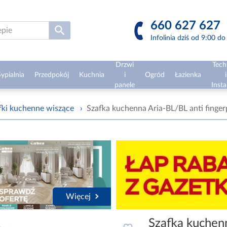
660 627 627
Infolinia dziś od 9:00 d
Drzwi
Tech
ypialnia
Przedpokój
Kuchnia
i
Ogród
Łazienka
i
panele
Insta
fki kuchenne wiszące
›
Szafka kuchenna Aria-BL/BL anti finge
Więcej
Szafka kuchenn