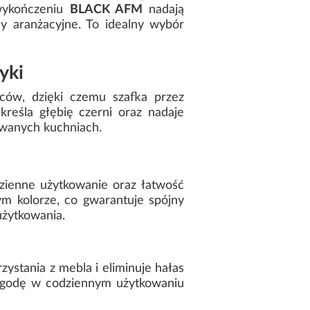
wykończeniu
BLACK AFM
nadają
dy aranżacyjne. To idealny wybór
yki
lców, dzięki czemu szafka przez
reśla głębię czerni oraz nadaje
owanych kuchniach.
zienne użytkowanie oraz łatwość
ym kolorze, co gwarantuje spójny
użytkowania.
ystania z mebla i eliminuje hałas
wygodę w codziennym użytkowaniu