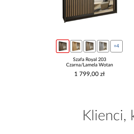
wysyłka w 24h
+4
do basenów piaskowa
Szafa Royal 203
way 6,056l/h 58497
Czarna/Lamela Wotan
499,00 zł
1 799,00 zł
Klienci,