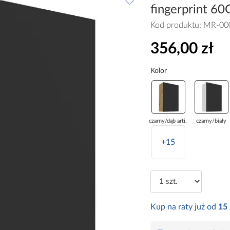
fingerprint 6
Kod produktu:
MR-00
356,00 zł
Kolor
czarny/dąb arti...
czarny/biały
+15
Kup na raty już od
15