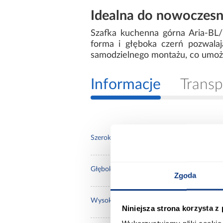
Idealna do nowoczesn
Szafka kuchenna górna Aria-BL/
forma i głęboka czerń pozwal
samodzielnego montażu, co umoż
Informacje
Transp
60.0
Szerokość [cm]:
31.0
Głębokość [cm]:
Zgoda
90.0
Wysokość [cm]:
Niniejsza strona korzysta z