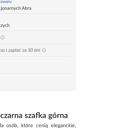
 towaru
cjonarnych Abra
czych
az i zapłać za 30 dni
czarna szafka górna
a osób, które cenią eleganckie,