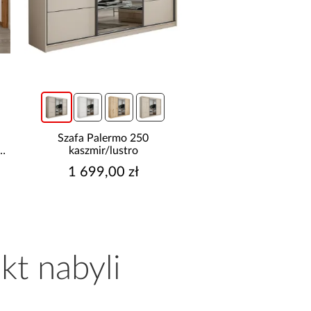
promocja
Szafa Palermo 250
Narożnik z dwo
kaszmir/lustro
pojemnikami Sereno
1 699,00 zł
2 149,99 z
Najniższa cena:
2 349,9
Cena regularna:
2 349,9
kt nabyli