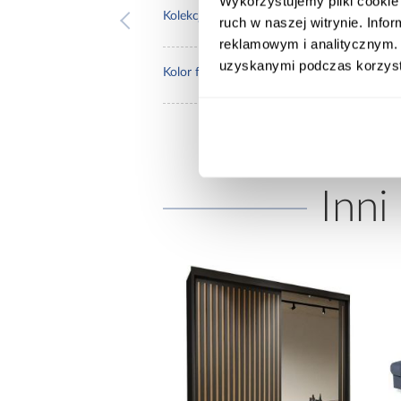
Wykorzystujemy pliki cookie 
aria 
Kolekcja:
ruch w naszej witrynie. Inf
reklamowym i analitycznym. 
uzyskanymi podczas korzysta
blac
Kolor frontów:
Inni