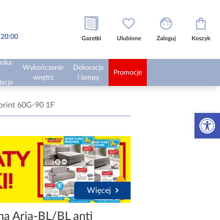
o 20:00
Gazetki
Ulubione
Zaloguj
Koszyk
nika
Wykończenie
Dekoracje
Promocje
wnętrz
i lampy
lacja
rprint 60G-90 1F
Otwórz 
Więcej
a Aria-BL/BL anti