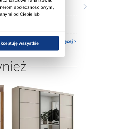
ołecznościowe i analizować
mat
artnerom społecznościowym,
anymi od Ciebie lub
mat
Zobacz więcej >
kceptuję wszystkie
wnież