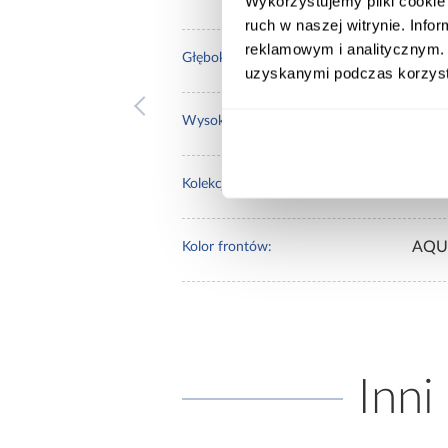
Wykorzystujemy pliki cookie 
ruch w naszej witrynie. Inf
reklamowym i analitycznym. 
60.0
Głębokość [cm]:
uzyskanymi podczas korzysta
90.0
Wysokość [cm]:
Aria
Kolekcja:
AQU
Kolor frontów:
Inni