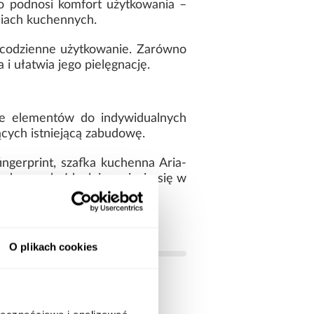
 podnosi komfort użytkowania –
eniach kuchennych.
 codzienne użytkowanie. Zarówno
i ułatwia jego pielęgnację.
ie elementów do indywidualnych
cych istniejącą zabudowę.
ingerprint, szafka kuchenna Aria-
chennych. Idealnie wpisuje się w
O plikach cookies
dąb artisan