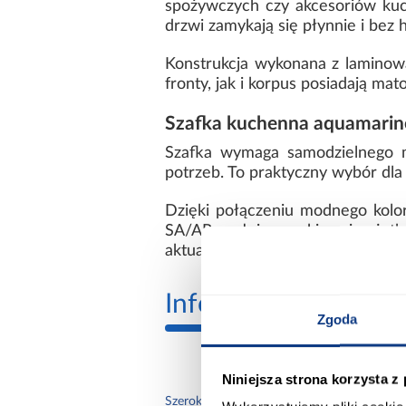
spożywczych czy akcesoriów ku
drzwi zamykają się płynnie i bez
Konstrukcja wykonana z laminow
fronty, jak i korpus posiadają ma
Szafka kuchenna aquamarine
Szafka wymaga samodzielnego m
potrzeb. To praktyczny wybór dla
Dzięki połączeniu modnego koloru
SA/AR spełnia oczekiwania użytk
aktualne trendy wnętrzarskie, of
Informacje
Transp
Zgoda
Niniejsza strona korzysta z
60.0
Szerokość [cm]: