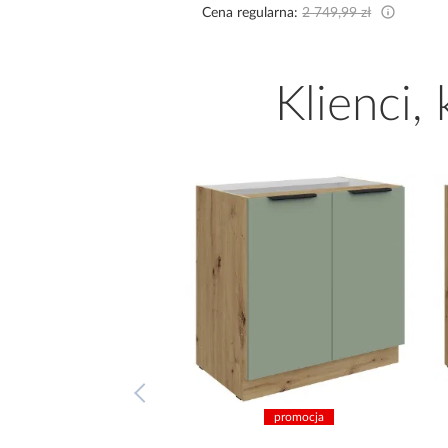
Cena regularna:
2 749,99 zł
Klienci,
promocja
promocja