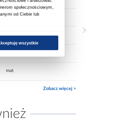
ołecznościowe i analizować
artnerom społecznościowym,
anymi od Ciebie lub
zielone
jasne drewnopodobne
kceptuję wszystkie
mat
mat
Zobacz więcej >
wnież