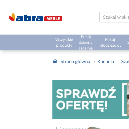
Pokój
Wszystkie
Pokój
dzienny
S
produkty
młodzieżowy
Jadalnia
Strona główna
›
Kuchnia
›
Sza