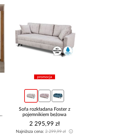
promocja
Sofa rozkładana Foster z
Szafa Palermo 2
pojemnikiem beżowa
kaszmir/lustro
2 295,99 zł
1 699,00 z
Najniższa cena:
2 299,99 zł