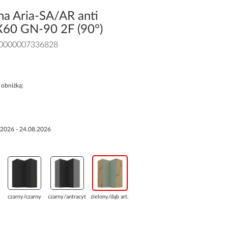
na Aria-SA/AR anti
0X60 GN-90 2F (90°)
0000007336828
 obniżką:
.2026 - 24.08.2026
czarny/czarny
czarny/antracyt
zielony/dąb art...