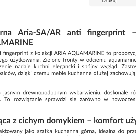
Drukuj
rna Aria-SA/AR anti fingerprint
UAMARINE
 fingerprint z kolekcji ARIA AQUAMARINE to propozycja
ego użytkowania. Zielone fronty w odcieniu aquamari
nie nadaje kuchni elegancki i spójny wygląd. Zasto
palców, dzięki czemu meble kuchenne dłużej zachowują
 o jasnym drewnopodobnym wybarwieniu, doskonale r
. To rozwiązanie sprawdzi się zarówno w nowoczesny
ąca z cichym domykiem – komfort uż
jektowany jako szafka kuchenna górna, idealna do pr