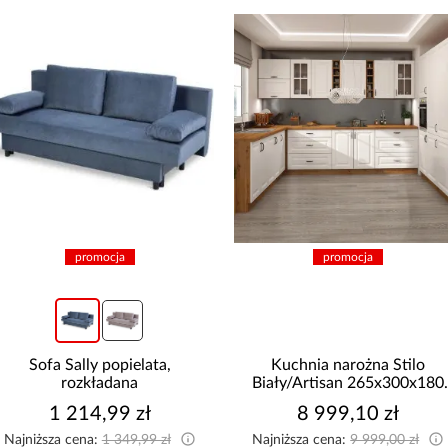
promocja
promocja
Sofa Sally popielata,
Kuchnia narożna Stilo
rozkładana
Biały/Artisan 265x300x180
Cm
1 214,99 zł
8 999,10 zł
Najniższa cena:
1 349,99 zł
Najniższa cena:
9 999,00 zł