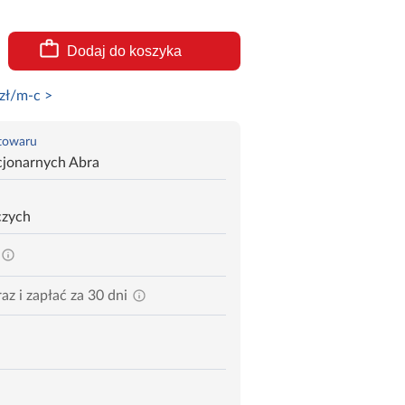
Dodaj do koszyka
zł/m-c >
 towaru
cjonarnych Abra
czych
az i zapłać za 30 dni