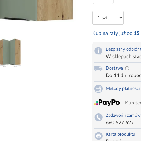
Kup na raty już od
15
Bezpłatny odbiór
W sklepach sta
Dostawa
Do 14 dni robo
Metody płatności
Kup ter
Zadzwoń i zamów
660 627 627
Karta produktu