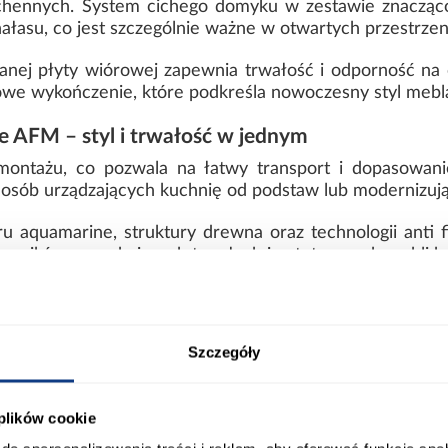
chennych. System cichego domyku w zestawie znacząco
 hałasu, co jest szczególnie ważne w otwartych przestrz
anej płyty wiórowej zapewnia trwałość i odporność na
towe wykończenie, które podkreśla nowoczesny styl mebla 
 AFM – styl i trwałość w jednym
ontażu, co pozwala na łatwy transport i dopasowan
 osób urządzających kuchnię od podstaw lub modernizują
 aquamarine, struktury drewna oraz technologii anti f
owników poszukujących trwałych i estetycznych mebli ku
erując jednocześnie wygodę i dopracowane detale.
ort
Informacje o produkcie
Szczegóły
 plików cookie
0
Kolor korpusu: