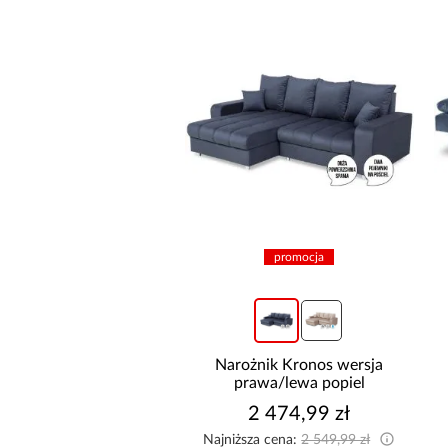
promocja
+4
Szafa Royal 203
Narożnik Kronos wersja
rna/Lamela Wotan
prawa/lewa popiel
1 799,00 zł
2 474,99 zł
Najniższa cena:
2 549,99 zł