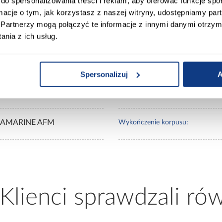
do spersonalizowania treści i reklam, aby oferować funkcje sp
ormacje o tym, jak korzystasz z naszej witryny, udostępniamy p
Partnerzy mogą połączyć te informacje z innymi danymi otrzym
0
Wybarwienie frontów górnych:
nia z ich usług.
0
Wybarwienie korpusu:
Spersonalizuj
A
 Aquamarine
Wykończenie frontów:
AMARINE AFM
Wykończenie korpusu:
 Klienci sprawdzali ró