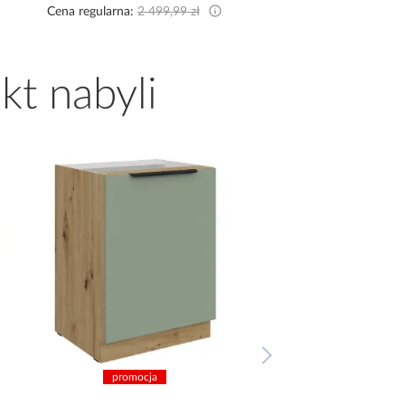
Cena regularna:
2 499,99 zł
kt nabyli
promocja
promocja