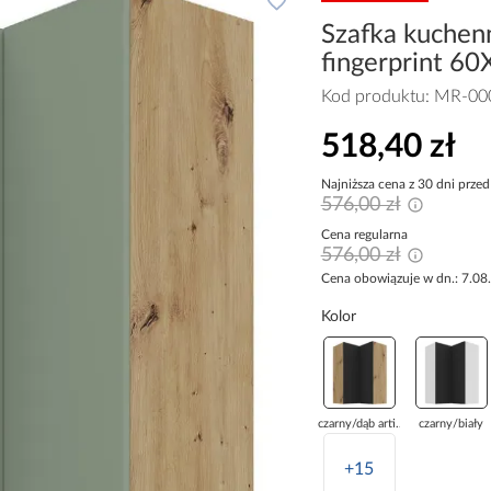
Szafka kuchen
fingerprint 6
Kod produktu:
MR-00
518,40 zł
Najniższa cena z 30 dni przed
576,00 zł
Cena regularna
576,00 zł
Cena obowiązuje w dn.: 7.08
Kolor
czarny/dąb arti...
czarny/biały
+15