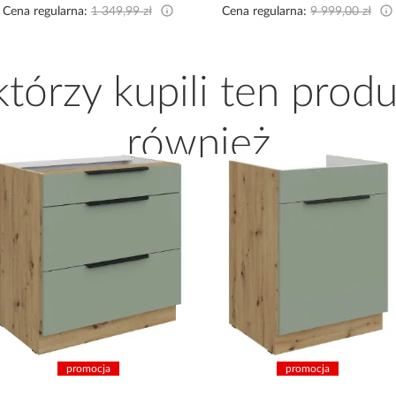
Cena regularna:
1 349,99 zł
Cena regularna:
9 999,00 zł
 którzy kupili ten produ
również
promocja
promocja