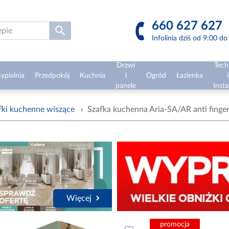
660 627 627
Infolinia dziś od 9:00 d
Drzwi
Tech
ypialnia
Przedpokój
Kuchnia
i
Ogród
Łazienka
i
panele
Insta
fki kuchenne wiszące
›
Szafka kuchenna Aria-SA/AR anti finge
Więcej
promocja