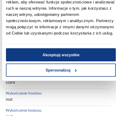
reklam, aby oferować funkcje społecznościowe i analizować
ruch w naszej witrynie. Informacje o tym, jak korzystasz z
Kolekcja:
aria graphite
naszej witryny, udostępniamy partnerom
społecznościowym, reklamowym i analitycznym. Partnerzy
Kolor frontów:
mogą połączyć te informacje z innymi danymi otrzymanymi
GRAPHITE AFM
od Ciebie lub uzyskanymi podczas korzystania z ich usług.
Kolor korpusu:
antracyt
Akceptuję wszystkie
Wybarwienie frontów górnych:
szare
Spersonalizuj
Wybarwienie korpusu:
szare
Wykończenie frontów:
mat
Wykończenie korpusu: