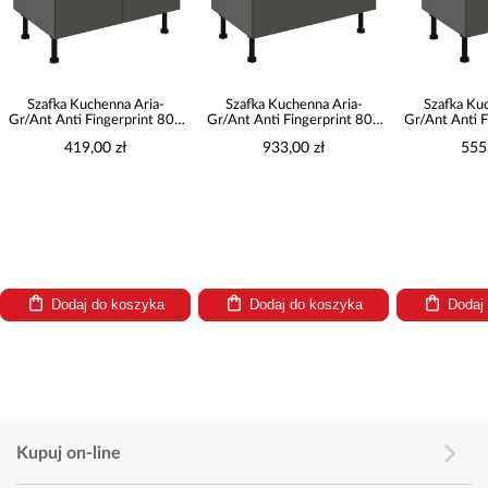
Szafka Kuchenna Aria-
Szafka Kuchenna Aria-
Szafka Ku
Gr/Ant Anti Fingerprint 80d
Gr/Ant Anti Fingerprint 80d
Gr/Ant Anti F
2f Bb
3s Bb
1
419,00 zł
933,00 zł
555
Dodaj do koszyka
Dodaj do koszyka
Dodaj
Kupuj on-line