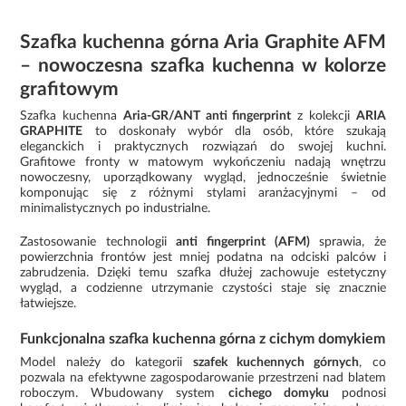
Szafka kuchenna górna Aria Graphite AFM
– nowoczesna szafka kuchenna w kolorze
grafitowym
Szafka kuchenna
Aria-GR/ANT anti fingerprint
z kolekcji
ARIA
GRAPHITE
to doskonały wybór dla osób, które szukają
eleganckich i praktycznych rozwiązań do swojej kuchni.
Grafitowe fronty w matowym wykończeniu nadają wnętrzu
nowoczesny, uporządkowany wygląd, jednocześnie świetnie
komponując się z różnymi stylami aranżacyjnymi – od
minimalistycznych po industrialne.
Zastosowanie technologii
anti fingerprint (AFM)
sprawia, że
powierzchnia frontów jest mniej podatna na odciski palców i
zabrudzenia. Dzięki temu szafka dłużej zachowuje estetyczny
wygląd, a codzienne utrzymanie czystości staje się znacznie
łatwiejsze.
Funkcjonalna szafka kuchenna górna z cichym domykiem
Model należy do kategorii
szafek kuchennych górnych
, co
pozwala na efektywne zagospodarowanie przestrzeni nad blatem
roboczym. Wbudowany system
cichego domyku
podnosi