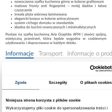
nowoczesna szafka kuchenna górna w kolorze grafitowym
matowe fronty anti fingerprint – mniej śladów i łatwe
czyszczenie
trwała płyta wiórowa laminowana
elegancki korpus w kolorze antracytowym
system cichego domyku w standardzie
idealna do kuchni nowoczesnych i minimalistycznych
Postaw na szafkę kuchenną Aria Graphite AFM i stwórz spójną,
estetyczną przestrzeń, która będzie wygodna w codziennym
użytkowaniu i dopracowana w każdym detalu.
Informacje
Transport
Informacje o pro
Szerokość [cm]:
40.00
Zgoda
Szczegóły
O plikach cookies
Głębokość [cm]:
31.00
Niniejsza strona korzysta z plików cookie
Wysokość [cm]:
Wykorzystujemy pliki cookie do spersonalizowania treści i
90.00