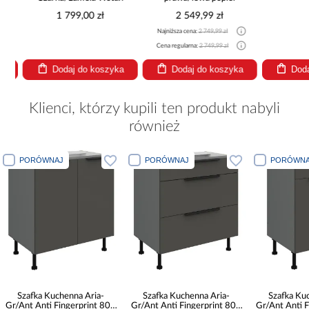
1 799,00 zł
2 549,99 zł
Najniższa cena:
2 749,99 zł
Cena regularna:
2 749,99 zł
Dodaj do koszyka
Dodaj do koszyka
Dodaj
Klienci, którzy kupili ten produkt nabyli
również
PORÓWNAJ
PORÓWNAJ
PORÓWNA
Szafka Kuchenna Aria-
Szafka Kuchenna Aria-
Szafka Ku
Gr/Ant Anti Fingerprint 80d
Gr/Ant Anti Fingerprint 80d
Gr/Ant Anti F