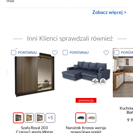
mat
Zobacz więcej >
Inni Klienci sprawdzali również
PORÓWNAJ
PORÓWNAJ
PORÓWN
promocja
Kuchnia n
Biały
265x30
+5
9 99
Szafa Royal 203
Narożnik Kronos wersja
Czarna/Lamela Wotan
prawa/lewa popiel