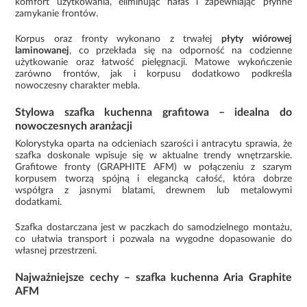
komfort użytkowania, eliminując hałas i zapewniając płynne
zamykanie frontów.
Korpus oraz fronty wykonano z trwałej
płyty wiórowej
laminowanej
, co przekłada się na odporność na codzienne
użytkowanie oraz łatwość pielęgnacji. Matowe wykończenie
zarówno frontów, jak i korpusu dodatkowo podkreśla
nowoczesny charakter mebla.
Stylowa szafka kuchenna grafitowa – idealna do
nowoczesnych aranżacji
Kolorystyka oparta na odcieniach szarości i antracytu sprawia, że
szafka doskonale wpisuje się w aktualne trendy wnętrzarskie.
Grafitowe fronty (GRAPHITE AFM) w połączeniu z szarym
korpusem tworzą spójną i elegancką całość, która dobrze
współgra z jasnymi blatami, drewnem lub metalowymi
dodatkami.
Szafka dostarczana jest w paczkach do samodzielnego montażu,
co ułatwia transport i pozwala na wygodne dopasowanie do
własnej przestrzeni.
Najważniejsze cechy – szafka kuchenna Aria Graphite
AFM