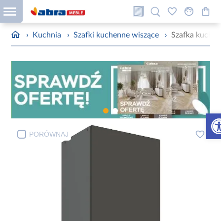
›
Kuchnia
›
Szafki kuchenne wiszące
›
Szafka kuchen
Otw
PORÓWNAJ