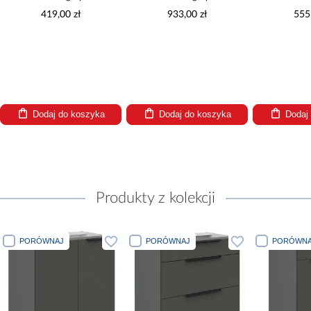
2f Bb
3s Bb
1
419,00 zł
933,00 zł
555
Dodaj do koszyka
Dodaj do koszyka
Dodaj
Produkty z kolekcji
PORÓWNAJ
PORÓWNAJ
PORÓWNA