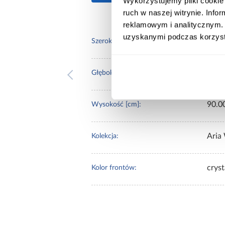
Wykorzystujemy pliki cookie 
ruch w naszej witrynie. Inf
reklamowym i analitycznym. 
uzyskanymi podczas korzysta
50.0
Szerokość [cm]:
31.0
Głębokość [cm]:
90.0
Wysokość [cm]:
Aria
Kolekcja:
crys
Kolor frontów: