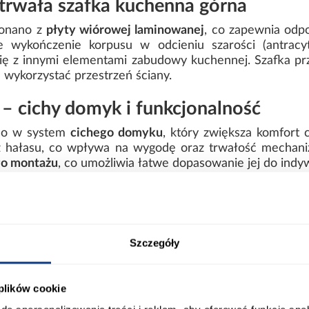
 trwała szafka kuchenna górna
konano z
płyty wiórowej laminowanej
, co zapewnia odp
 wykończenie korpusu w odcieniu szarości (antracy
ię z innymi elementami zabudowy kuchennej. Szafka pr
 wykorzystać przestrzeń ściany.
– cichy domyk i funkcjonalność
no w system
cichego domyku
, który zwiększa komfort 
ez hałasu, co wpływa na wygodę oraz trwałość mechani
o montażu
, co umożliwia łatwe dopasowanie jej do indy
a ARIA WHITE – idealna do nowoczesn
z szarym korpusem sprawiają, że szafka świetnie odnaj
ch. To doskonały wybór do kuchni w stylu nowoczesnym,
Szczegóły
 łączy estetykę z praktycznością, szafka kuchenna Aria
ort
Informacje o produkcie
 plików cookie