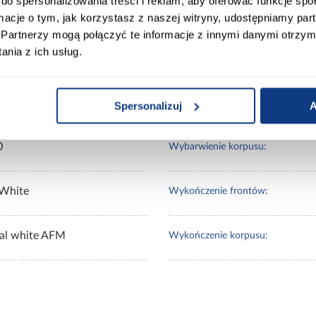
do spersonalizowania treści i reklam, aby oferować funkcje sp
ormacje o tym, jak korzystasz z naszej witryny, udostępniamy p
Partnerzy mogą połączyć te informacje z innymi danymi otrzym
nia z ich usług.
0
Kolor korpusu:
0
Wybarwienie frontów górnych:
Spersonalizuj
A
0
Wybarwienie korpusu:
 White
Wykończenie frontów:
tal white AFM
Wykończenie korpusu: