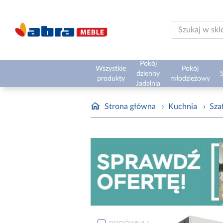
Pokój
Wszystkie
Pokój
dzienny
S
produkty
młodzieżowy
Jadalnia
Strona główna
›
Kuchnia
›
Sza