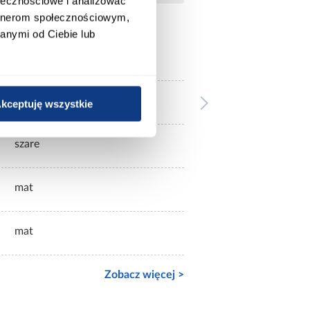
ołecznościowe i analizować
artnerom społecznościowym,
anymi od Ciebie lub
antracyt
białe
kceptuję wszystkie
szare
mat
mat
Zobacz więcej >