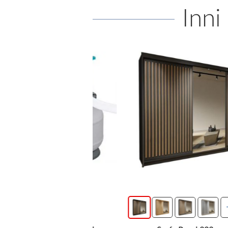
Inni
wysyłka w 24h
+4