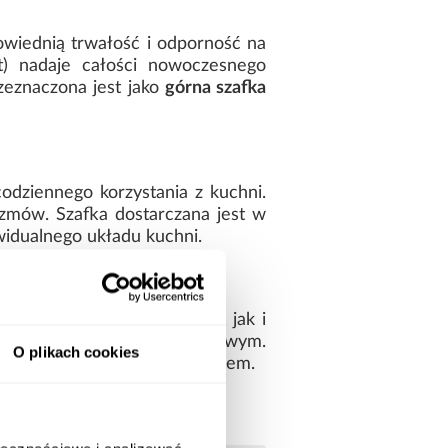
owiednią trwałość i odporność na
t) nadaje całości nowoczesnego
zeznaczona jest jako
górna szafka
codziennego korzystania z kuchni.
zmów. Szafka dostarczana jest w
widualnego układu kuchni.
ych aranżacji
duje się zarówno w jasnych, jak i
 minimalistycznym czy loftowym.
O plikach cookies
-WH/ANT będzie trafnym wyborem.