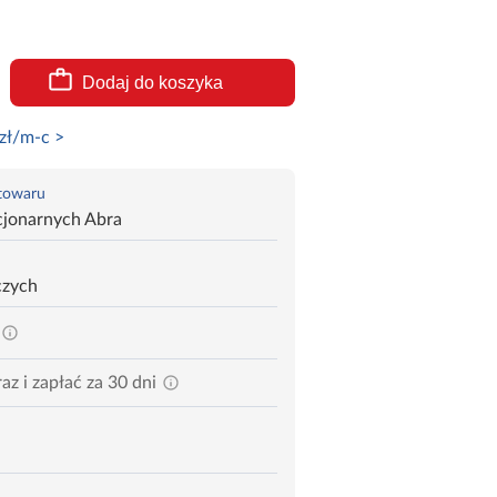
Dodaj do koszyka
zł/m-c >
 towaru
cjonarnych Abra
czych
az i zapłać za 30 dni