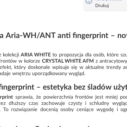
Drukuj
a Aria-WH/ANT anti fingerprint – no
 kolekcji
ARIA WHITE
to propozycja dla osób, które sz
 frontów w kolorze
CRYSTAL WHITE AFM
z antracytowy
 efekt, który doskonale wpisuje się w aktualne trendy
 nadaje wnętrzu uporządkowany wygląd.
fingerprint – estetyka bez śladów uż
rprint
sprawia, że powierzchnia frontów jest mniej po
ez dłuższy czas zachowuje czysty i schludny wygląd
. To rozwiązanie docenią osoby ceniące wygodę i ogr