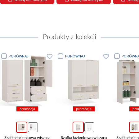
Produkty z kolekcji
PORÓWNAJ
PORÓWNAJ
PORÓWNA
promocja
promocja
pro
Szafka łazienkowa wisząca
Szafka łazienkowa wisząca
Szafka łazie