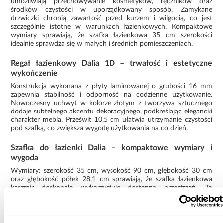
umożliwiają przechowywanie kosmetyków, ręczników oraz
środków czystości w uporządkowany sposób. Zamykane
drzwiczki chronią zawartość przed kurzem i wilgocią, co jest
szczególnie istotne w warunkach łazienkowych. Kompaktowe
wymiary sprawiają, że szafka łazienkowa 35 cm szerokości
idealnie sprawdza się w małych i średnich pomieszczeniach.
Regał łazienkowy Dalia 1D – trwałość i estetyczne
wykończenie
Konstrukcja wykonana z płyty laminowanej o grubości 16 mm
zapewnia stabilność i odporność na codzienne użytkowanie.
Nowoczesny uchwyt w kolorze złotym z tworzywa sztucznego
dodaje subtelnego akcentu dekoracyjnego, podkreślając elegancki
charakter mebla. Prześwit 10,5 cm ułatwia utrzymanie czystości
pod szafką, co zwiększa wygodę użytkowania na co dzień.
Szafka do łazienki Dalia – kompaktowe wymiary i
wygoda
Wymiary: szerokość 35 cm, wysokość 90 cm, głębokość 30 cm
oraz głębokość półek 28,1 cm sprawiają, że szafka łazienkowa
kaszmir doskonale wykorzystuje dostępną przestrzeń. To
praktyczny regał łazienkowy do przechowywania, który pomaga
utrzymać porządek bez zajmowania dużej powierzchni.
Szafka Dalia 1D kaszmir to estetyczny i funkcjonalny element