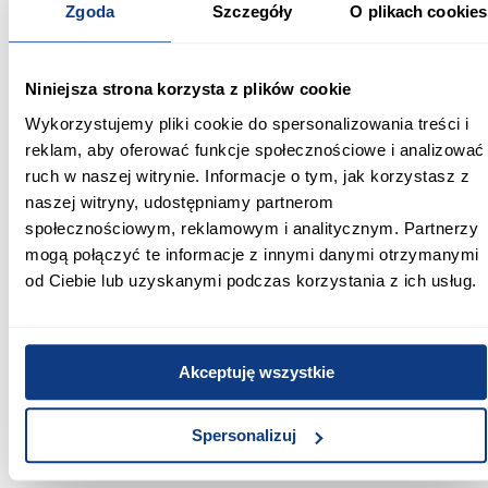
Zgoda
Szczegóły
O plikach cookies
wyposażenia, który sprawdzi się w każdej łazience wymagającej
dobrze zorganizowanej przestrzeni.
Informacje
Informacje o produkcie
Niniejsza strona korzysta z plików cookie
Wykorzystujemy pliki cookie do spersonalizowania treści i
reklam, aby oferować funkcje społecznościowe i analizować
Szerokość [cm]:
ruch w naszej witrynie. Informacje o tym, jak korzystasz z
35.00
naszej witryny, udostępniamy partnerom
społecznościowym, reklamowym i analitycznym. Partnerzy
Głębokość [cm]:
30.00
mogą połączyć te informacje z innymi danymi otrzymanymi
od Ciebie lub uzyskanymi podczas korzystania z ich usług.
Wysokość [cm]:
90.00
Akceptuję wszystkie
Kolor frontów:
kaszmir
Spersonalizuj
Kolor korpusu:
kaszmir