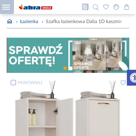
›
Łazienka
›
Szafka łazienkowa Dalia 1D kaszmir
Otw
PORÓWNAJ