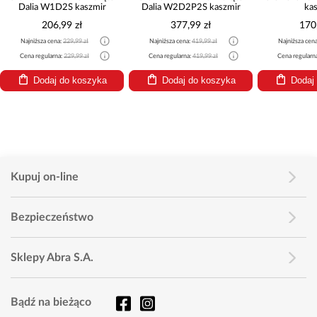
Dalia W1D2S kaszmir
Dalia W2D2P2S kaszmir
ka
206,99 zł
377,99 zł
170
Najniższa cena:
229,99 zł
Najniższa cena:
419,99 zł
Najniższa cen
Cena regularna:
229,99 zł
Cena regularna:
419,99 zł
Cena regularn
Dodaj do koszyka
Dodaj do koszyka
Dodaj
Kupuj on-line
Bezpieczeństwo
Sklepy Abra S.A.
Bądź na bieżąco