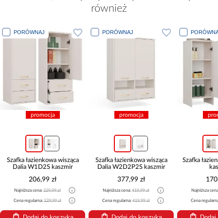
również
PORÓWNAJ
PORÓWNAJ
PORÓWNA
promocja
promocja
pro
Szafka łazienkowa wisząca
Szafka łazienkowa wisząca
Szafka łazie
Dalia W1D2S kaszmir
Dalia W2D2P2S kaszmir
ka
206,99 zł
377,99 zł
170
Najniższa cena:
229,99 zł
Najniższa cena:
419,99 zł
Najniższa cen
Cena regularna:
229,99 zł
Cena regularna:
419,99 zł
Cena regularn
Dodaj do koszyka
Dodaj do koszyka
Dodaj