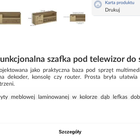
Karta produktu
Drukuj
unkcjonalna szafka pod telewizor do 
ojektowana jako praktyczna baza pod sprzęt multimedi
e na dekoder, konsolę czy router. Prosta bryła ułatw
rzeni.
łyty meblowej laminowanej w kolorze dąb lefkas dobr
 bez obaw ustawić na nim telewizor oraz dodatkowe e
 z szufladą – wygodne przechowywan
Szczegóły
y w praktyczną szufladę, która pozwala uporządkować