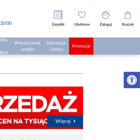
o 20:00
Gazetki
Ulubione
Zaloguj
Koszyk
nika
Wykończenie
Dekoracje
Promocje
wnętrz
i lampy
lacja
Otwórz 
Więcej