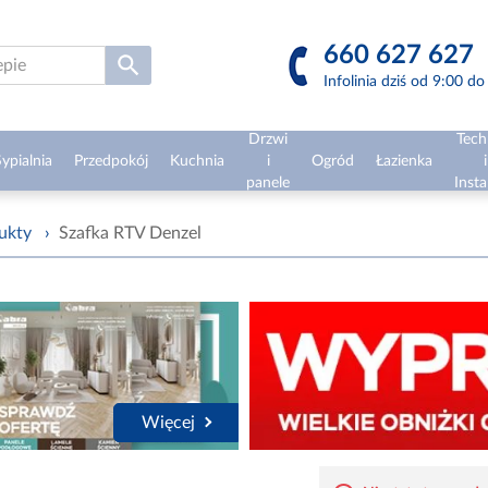
660 627 627
Infolinia dziś od 9:00 d
Drzwi
Tech
ypialnia
Przedpokój
Kuchnia
i
Ogród
Łazienka
i
panele
Insta
ukty
›
Szafka RTV Denzel
Więcej