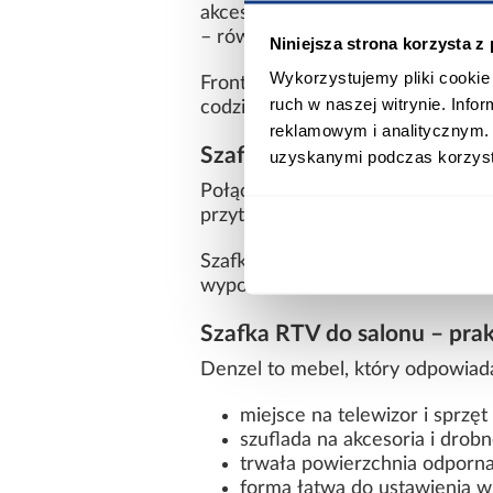
akcesoria. Szuflada pracuje na 
– również tej znajdującej się z tył
Niniejsza strona korzysta z
Wykorzystujemy pliki cookie 
Fronty wykonane z laminowanej 
ruch w naszej witrynie. Inf
codziennym użytkowaniu strefy R
reklamowym i analitycznym. 
Szafka RTV dąb lefkas / dą
uzyskanymi podczas korzysta
Połączenie wyrazistego dekoru 
przytłacza wnętrza. Taka kolorys
Szafka może być częścią więks
wyposażenia salonu.
Szafka RTV do salonu – prak
Denzel to mebel, który odpowiada
miejsce na telewizor i sprzęt
szuflada na akcesoria i drob
trwała powierzchnia odporna
forma łatwa do ustawienia w