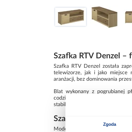
Szafka RTV Denzel – f
Szafka RTV Denzel została zapr
telewizorze, jak i jako miejsc
aranżacji, bez dominowania przest
Blat wykonany z pogrubianej p
codziennym użytkowaniem. Można
stabilność i estetyczny wygląd.
Szafka pod telewizor
Zgoda
Model Denzel został wyposażon