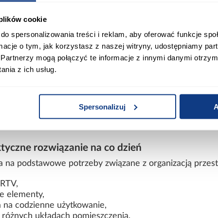
prowadnicach kulkowych z pełnym wysuwem, co zapewnia 
u.
 plików cookie
do spersonalizowania treści i reklam, aby oferować funkcje sp
płyty meblowej są odporne na zabrudzenia i łatwe w
ormacje o tym, jak korzystasz z naszej witryny, udostępniamy p
TV. Metalowe uchwyty zwiększają trwałość elementów n
Partnerzy mogą połączyć te informacje z innymi danymi otrzym
b cremona – spójna estetyka wnętrza
nia z ich usług.
dąb lefkas na blacie z jaśniejszym dąb cremona na bo
tyka dobrze komponuje się z nowoczesnymi, loftowymi or
Spersonalizuj
A
zego zestawu mebli z kolekcji Denzel lub funkcjo
tyczne rozwiązanie na co dzień
 na podstawowe potrzeby związane z organizacją przestr
 RTV,
ne elementy,
 na codzienne użytkowanie,
 różnych układach pomieszczenia.