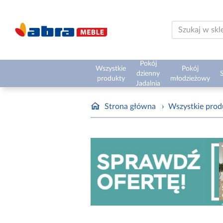
Pokój
Wszystkie
Pokój
dzienny
S
produkty
młodzieżowy
Jadalnia
Strona główna
›
Wszystkie prod