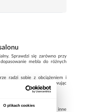
salonu
alny. Sprawdzi się zarówno przy
ia dopasowanie mebla do różnych
ze radzi sobie z obciążeniem i
lementy wyposażenia, zachowując
ie akcesoriów RTV
O plikach cookies
 piloty, kable, płyty czy inne