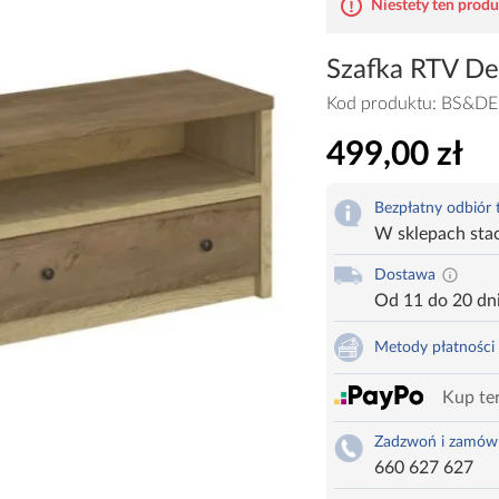
Niestety ten produk
Szafka RTV De
Kod produktu:
BS&DE
499,00 zł
Bezpłatny odbiór
W sklepach sta
Dostawa
Od 11 do 20 dn
Metody płatności
Kup ter
Zadzwoń i zamów
660 627 627