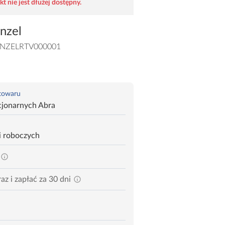
t nie jest dłużej dostępny.
nzel
NZELRTV000001
 towaru
cjonarnych Abra
i roboczych
az i zapłać za 30 dni