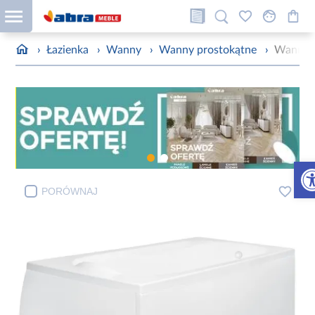
›
Łazienka
›
Wanny
›
Wanny prostokątne
›
Wanna B
Otw
PORÓWNAJ