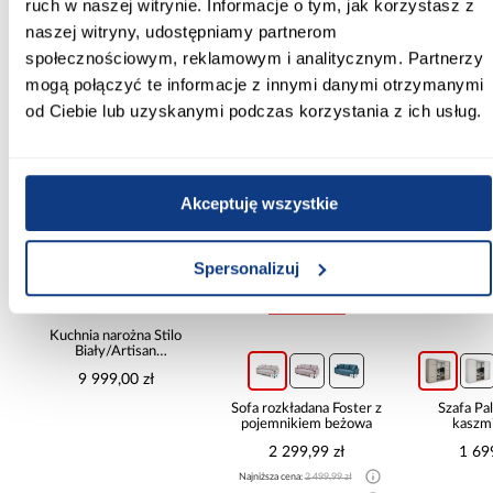
ruch w naszej witrynie. Informacje o tym, jak korzystasz z
naszej witryny, udostępniamy partnerom
społecznościowym, reklamowym i analitycznym. Partnerzy
Inni Klienci sprawdzali również
mogą połączyć te informacje z innymi danymi otrzymanymi
od Ciebie lub uzyskanymi podczas korzystania z ich usług.
PORÓWNAJ
PORÓWNAJ
PORÓWN
Akceptuję wszystkie
Spersonalizuj
promocja
Kuchnia narożna Stilo
Biały/Artisan
265x300x180 Cm
9 999,00 zł
Sofa rozkładana Foster z
Szafa P
pojemnikiem beżowa
kaszmi
2 299,99 zł
1 69
Najniższa cena:
2 499,99 zł