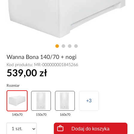
Wanna Bona 140/70 + nogi
Kod produktu:
MR-000000001845266
539,00 zł
Rozmiar
+3
140x70
150x70
160x70
Dodaj do koszyka