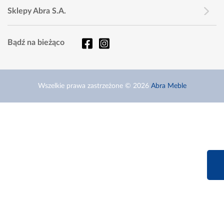
Sklepy Abra S.A.
Bądź na bieżąco
Wszelkie prawa zastrzeżone © 2026
Abra Meble
660 627 6
Infolinia dziś od 9