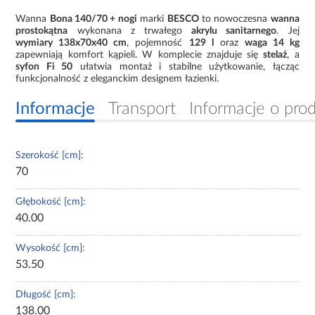
Wanna
Bona 140/70 + nogi
marki
BESCO
to nowoczesna
wanna
prostokątna
wykonana z trwałego
akrylu sanitarnego
. Jej
wymiary 138x70x40 cm
, pojemność
129 l
oraz
waga 14 kg
zapewniają komfort kąpieli. W komplecie znajduje się
stelaż
, a
syfon Fi 50
ułatwia montaż i stabilne użytkowanie, łącząc
funkcjonalność z eleganckim designem łazienki.
Informacje
Transport
Informacje o pro
Szerokość [cm]:
70
Głębokość [cm]:
40.00
Wysokość [cm]:
53.50
Długość [cm]:
138.00