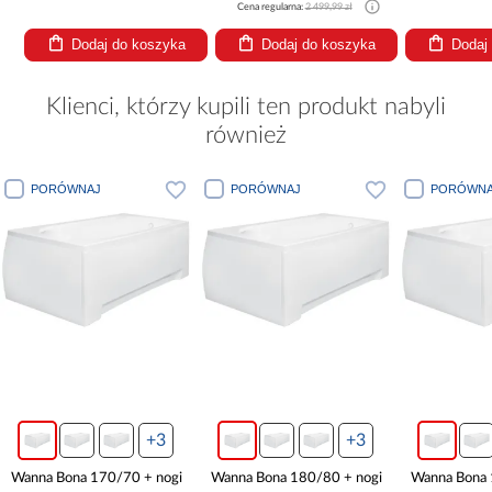
Cena regularna:
2 499,99 zł
Dodaj do koszyka
Dodaj do koszyka
Dodaj
Klienci, którzy kupili ten produkt nabyli
również
PORÓWNAJ
PORÓWNAJ
PORÓWNA
+3
+3
Wanna Bona 170/70 + nogi
Wanna Bona 180/80 + nogi
Wanna Bona 