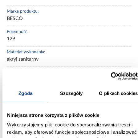
Marka produktu:
BESCO
Pojemność:
129
Materiał wykonania:
akryl sanitarny
Stelaż w komplecie:
tak
Zgoda
Szczegóły
O plikach cookies
Syfon w komplecie:
Nie
Średnica syfonu [cm]:
Niniejsza strona korzysta z plików cookie
Fi 50
Wykorzystujemy pliki cookie do spersonalizowania treści i
reklam, aby oferować funkcje społecznościowe i analizować
Zobacz więcej >