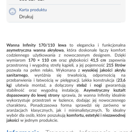
Karta produktu
Drukuj
Wanna Infinity 170/110 lewa
to elegancka i funkcjonalna
asymetryczna wanna akrylowa
, która doskonale łączy komfort
codziennego użytkowania z nowoczesnym designem. Dzięki
wymiarom
170 × 110 cm
oraz głębokości
41,5 cm
zapewnia
przestronną i wygodną strefę kąpieli, a jej pojemność
215 litrów
pozwala na pełen relaks. Wykonana z
wysokiej jakości akrylu
sanitarnego
, wyróżnia się trwałością, odpornością na
przebarwienia i łatwością w pielęgnacji. Lekka konstrukcja (
23,6
kg
) ułatwia montaż, a dołączony
stelaż
i
nogi
gwarantują
stabilność oraz wygodną instalację.
Asymetryczny kształt
dopasowany do lewej strony
sprawia, że wanna Infinity idealnie
wykorzystuje przestrzeń w łazience, dodając jej nowoczesnego
charakteru. Ponadczasowa forma sprawdzi się zarówno w
aranżacjach klasycznych, jak i minimalistycznych. To idealny
wybór dla osób, które poszukują
komfortu, estetyki i niezawodnej
jakości
w jednym produkcie.