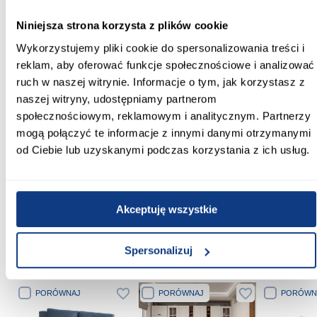
Materiał wykonania:
Niniejsza strona korzysta z plików cookie
akryl sanitarny
Wykorzystujemy pliki cookie do spersonalizowania treści i
Stelaż w komplecie:
reklam, aby oferować funkcje społecznościowe i analizować
tak
ruch w naszej witrynie. Informacje o tym, jak korzystasz z
naszej witryny, udostępniamy partnerom
Syfon w komplecie:
społecznościowym, reklamowym i analitycznym. Partnerzy
Nie
mogą połączyć te informacje z innymi danymi otrzymanymi
od Ciebie lub uzyskanymi podczas korzystania z ich usług.
Średnica syfonu [cm]:
Fi 50
Zobacz więcej >
Akceptuję wszystkie
Spersonalizuj
Inni Klienci sprawdzali również
PORÓWNAJ
PORÓWNAJ
PORÓWN