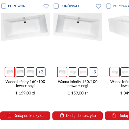
PORÓWNAJ
PORÓWNAJ
PORÓWNA
+3
+3
Wanna Infinity 160/100
Wanna Infinity 160/100
Wanna Infi
lewa + nogi
prawa + nogi
lewa
1 159,00 zł
1 159,00 zł
1 34
Dodaj do koszyka
Dodaj do koszyka
Dodaj