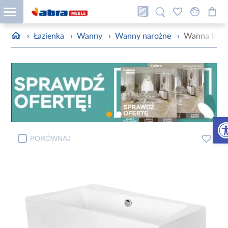
›
Łazienka
›
Wanny
›
Wanny narożne
›
Wanna Infin
Otw
PORÓWNAJ