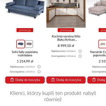
promocja
promocja
pro
Kuchnia narożna Stilo
Biały/Artisan
265x300x180 Cm
8 999,10 zł
Najniższa cena:
9 999,00 zł
Sofa Sally popielata,
Narożnik 
rozkładana
pojemnik
Cena regularna:
9 999,00 zł
be
1 214,99 zł
2 51
Najniższa cena:
1 349,99 zł
Najniższa cena
Cena regularna:
1 349,99 zł
Cena regularna
Dodaj do koszyka
Dodaj do koszyka
Dodaj
Klienci, którzy kupili ten produkt nabyli
również