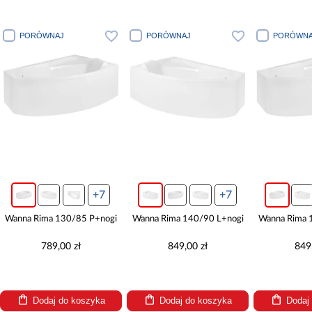
PORÓWNAJ
PORÓWNAJ
PORÓWNA
+7
+7
Wanna Rima 130/85 P+nogi
Wanna Rima 140/90 L+nogi
Wanna Rima 
789,00 zł
849,00 zł
849
Dodaj do koszyka
Dodaj do koszyka
Dodaj