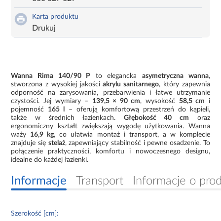
Karta produktu
Drukuj
Wanna Rima 140/90 P
to elegancka
asymetryczna wanna
,
stworzona z wysokiej jakości
akrylu sanitarnego
, który zapewnia
odporność na zarysowania, przebarwienia i łatwe utrzymanie
czystości. Jej wymiary –
139,5 × 90 cm
, wysokość
58,5 cm
i
pojemność
165 l
– oferują komfortową przestrzeń do kąpieli,
także w średnich łazienkach.
Głębokość 40 cm
oraz
ergonomiczny kształt zwiększają wygodę użytkowania. Wanna
waży
16,9 kg
, co ułatwia montaż i transport, a w komplecie
znajduje się
stelaż
, zapewniający stabilność i pewne osadzenie. To
połączenie praktyczności, komfortu i nowoczesnego designu,
idealne do każdej łazienki.
Informacje
Transport
Informacje o pro
Szerokość [cm]: