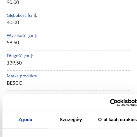
90.00
Głębokość [cm]:
40.00
Wysokość [cm]:
58.50
Długość [cm]:
139.50
Marka produktu:
BESCO
Pojemność:
165
Materiał wykonania:
Zgoda
Szczegóły
O plikach cookies
akryl sanitarny
Stelaż w komplecie: