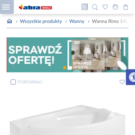
›
Wszystkie produkty
›
Wanny
›
Wanna Rima 140/90
Otw
PORÓWNAJ