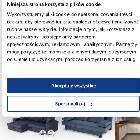
Niniejsza strona korzysta z plików cookie
tak
Wykorzystujemy pliki cookie do spersonalizowania treści i
Syfon w komplecie:
reklam, aby oferować funkcje społecznościowe i analizować
Nie
ruch w naszej witrynie. Informacje o tym, jak korzystasz z
naszej witryny, udostępniamy partnerom
Średnica syfonu [cm]:
społecznościowym, reklamowym i analitycznym. Partnerzy
Fi 50
mogą połączyć te informacje z innymi danymi otrzymanymi
od Ciebie lub uzyskanymi podczas korzystania z ich usług.
Zobacz więcej >
Akceptuję wszystkie
Inni Klienci sprawdzali również
PORÓWNAJ
PORÓWNAJ
PORÓWN
Spersonalizuj