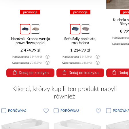
promocja
promocja
pro
Kuchnia n
Biały
265x30
8 99
Najniższa cena
Narożnik Kronos wersja
Sofa Sally popielata,
prawa/lewa popiel
rozkładana
Cena regularna
2 474,99 zł
1 214,99 zł
Najniższa cena:
2 549,99 zł
Najniższa cena:
1 349,99 zł
Cena regularna:
2 749,99 zł
Cena regularna:
1 349,99 zł
Dodaj do koszyka
Dodaj do koszyka
Dodaj
Klienci, którzy kupili ten produkt nabyli
również
PORÓWNAJ
PORÓWNAJ
PORÓWNA