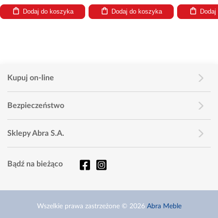
Dodaj do koszyka
Dodaj do koszyka
Dodaj
Kupuj on-line
Bezpieczeństwo
Sklepy Abra S.A.
Bądź na bieżąco
Wszelkie prawa zastrzeżone © 2026
Abra Meble