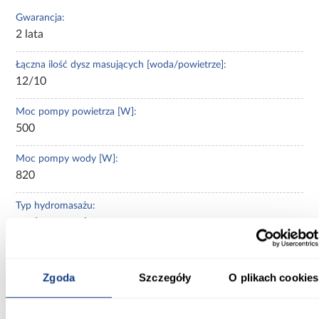
Gwarancja:
2 lata
Łączna ilość dysz masujących [woda/powietrze]:
12/10
Moc pompy powietrza [W]:
500
Moc pompy wody [W]:
820
Typ hydromasażu:
wodny + powietrzny
Typ sterowania hydromasażem:
pneumatyczne
Zgoda
Szczegóły
O plikach cookies
Szerokość [cm]:
110.00