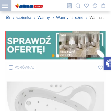
›
Łazienka
›
Wanny
›
Wanny narożne
›
Wanna z hy
Otw
PORÓWNAJ