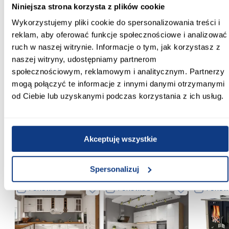
Niniejsza strona korzysta z plików cookie
Głębokość [cm]:
Wykorzystujemy pliki cookie do spersonalizowania treści i
50.00
reklam, aby oferować funkcje społecznościowe i analizować
ruch w naszej witrynie. Informacje o tym, jak korzystasz z
Wysokość [cm]:
naszej witryny, udostępniamy partnerom
54.00
społecznościowym, reklamowym i analitycznym. Partnerzy
mogą połączyć te informacje z innymi danymi otrzymanymi
Długość [cm]:
od Ciebie lub uzyskanymi podczas korzystania z ich usług.
170.00
Zobacz więcej >
Akceptuję wszystkie
Inni Klienci sprawdzali również
Spersonalizuj
PORÓWNAJ
PORÓWNAJ
PORÓWN