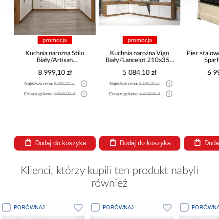
promocja
promocja
Kuchnia narożna Stilo
Kuchnia narożna Vigo
Piec stalowo
Biały/Artisan
Biały/Lancelot 210x350
Sparh
265x300x180 Cm
Cm
8 999,10 zł
5 084,10 zł
6 99
Najniższa cena:
9 999,00 zł
Najniższa cena:
5 649,00 zł
Cena regularna:
9 999,00 zł
Cena regularna:
5 649,00 zł
Dodaj do koszyka
Dodaj do koszyka
Dodaj
Klienci, którzy kupili ten produkt nabyli
również
PORÓWNAJ
PORÓWNAJ
PORÓWNA