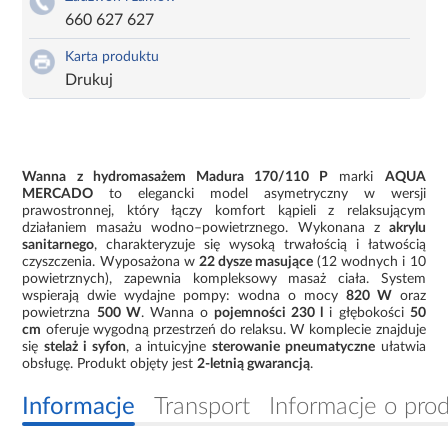
660 627 627
Karta produktu
Drukuj
Wanna z hydromasażem Madura 170/110 P
marki
AQUA
MERCADO
to elegancki model asymetryczny w wersji
prawostronnej, który łączy komfort kąpieli z relaksującym
działaniem masażu wodno–powietrznego. Wykonana z
akrylu
sanitarnego
, charakteryzuje się wysoką trwałością i łatwością
czyszczenia. Wyposażona w
22 dysze masujące
(12 wodnych i 10
powietrznych), zapewnia kompleksowy masaż ciała. System
wspierają dwie wydajne pompy: wodna o mocy
820 W
oraz
powietrzna
500 W
. Wanna o
pojemności 230 l
i głębokości
50
cm
oferuje wygodną przestrzeń do relaksu. W komplecie znajduje
się
stelaż i syfon
, a intuicyjne
sterowanie pneumatyczne
ułatwia
obsługę. Produkt objęty jest
2-letnią gwarancją
.
Informacje
Transport
Informacje o pro