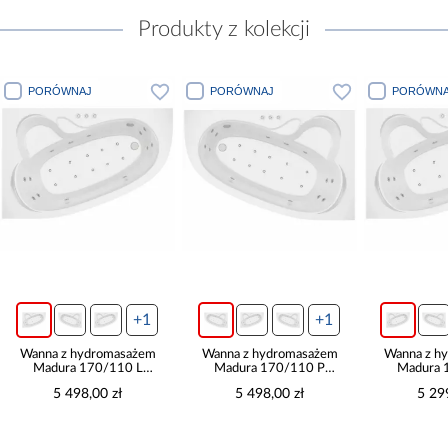
Produkty z kolekcji
PORÓWNAJ
PORÓWNAJ
PORÓWNA
+1
+1
Wanna z hydromasażem
Wanna z hydromasażem
Wanna z h
Madura 170/110 L
Madura 170/110 P
Madura 
12DW+10DP sterowanie
12DW+10DP sterowanie
12DW+10DP
5 498,00 zł
5 498,00 zł
5 29
pneumatyczne
pneumatyczne
pneum