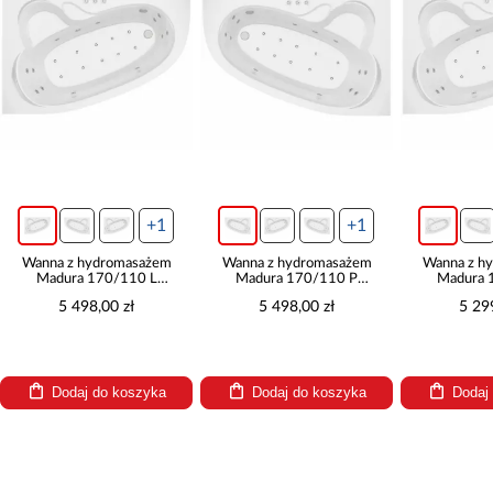
+1
+1
Wanna z hydromasażem
Wanna z hydromasażem
Wanna z h
Madura 170/110 L
Madura 170/110 P
Madura 
12DW+10DP sterowanie
12DW+10DP sterowanie
12DW+10DP
5 498,00 zł
5 498,00 zł
5 29
pneumatyczne
pneumatyczne
pneum
Dodaj do koszyka
Dodaj do koszyka
Dodaj