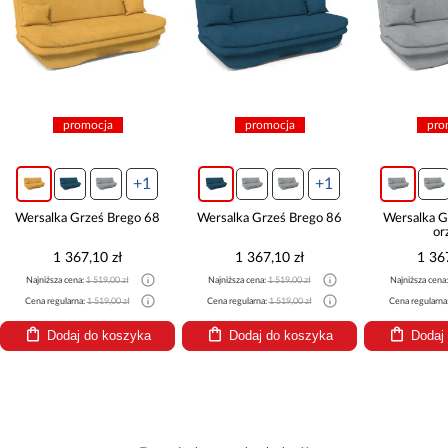
promocja
promocja
pro
+1
+1
Wersalka Grześ Brego 68
Wersalka Grześ Brego 86
Wersalka G
or
1 367,10 zł
1 367,10 zł
1 36
Najniższa cena:
1 519,00 zł
Najniższa cena:
1 519,00 zł
Najniższa cena
Cena regularna:
1 519,00 zł
Cena regularna:
1 519,00 zł
Cena regularna
Dodaj do koszyka
Dodaj do koszyka
Dodaj