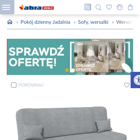
›
Pokój dzienny Jadalnia
›
Sofy, wersalki
›
Wersalka 
Otw
PORÓWNAJ