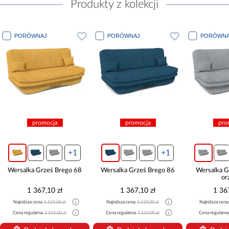
Produkty z kolekcji
PORÓWNAJ
PORÓWNAJ
PORÓWNA
promocja
promocja
pro
+1
+1
Wersalka Grześ Brego 68
Wersalka Grześ Brego 86
Wersalka G
or
1 367,10 zł
1 367,10 zł
1 36
Najniższa cena:
1 519,00 zł
Najniższa cena:
1 519,00 zł
Najniższa cena
Cena regularna:
1 519,00 zł
Cena regularna:
1 519,00 zł
Cena regularna