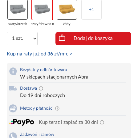
+1
szary/orzech
szary/drewno na...
żółty
Dodaj do koszyka
Kup na raty już od
36
zł/m-c >
Bezpłatny odbiór towaru
W sklepach stacjonarnych Abra
Dostawa
Do 19 dni roboczych
Metody płatności
Kup teraz i zapłać za 30 dni
Zadzwoń i zamów