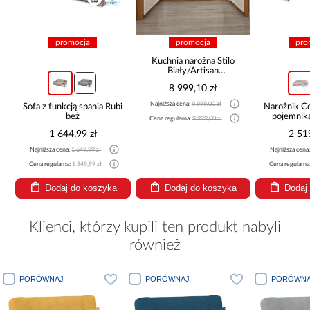
promocja
promocja
pro
Kuchnia narożna Stilo
Biały/Artisan
265x300x180 Cm
8 999,10 zł
Najniższa cena:
9 999,00 zł
Sofa z funkcją spania Rubi
Narożnik 
beż
pojemnik
Cena regularna:
9 999,00 zł
be
1 644,99 zł
2 51
Najniższa cena:
1 649,99 zł
Najniższa cena
Cena regularna:
1 849,99 zł
Cena regularna
Dodaj do koszyka
Dodaj do koszyka
Dodaj
Klienci, którzy kupili ten produkt nabyli
również
PORÓWNAJ
PORÓWNAJ
PORÓWNA