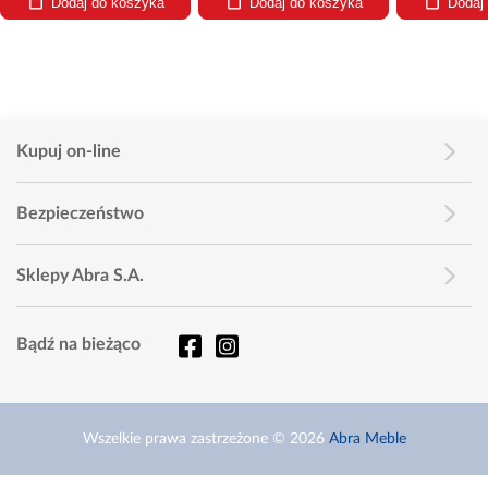
Dodaj do koszyka
Dodaj do koszyka
Dodaj
Kupuj on-line
Bezpieczeństwo
Sklepy Abra S.A.
Bądź na bieżąco
Wszelkie prawa zastrzeżone © 2026
Abra Meble