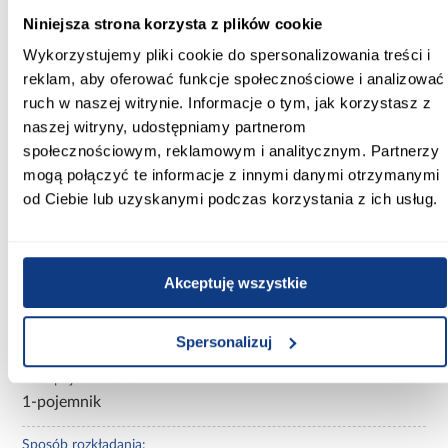
100.00
Niniejsza strona korzysta z plików cookie
Powierzchnia spania [cm]:
Wykorzystujemy pliki cookie do spersonalizowania treści i
122X200
reklam, aby oferować funkcje społecznościowe i analizować
ruch w naszej witrynie. Informacje o tym, jak korzystasz z
Głębokość siedziska [cm]:
naszej witryny, udostępniamy partnerom
57.00
społecznościowym, reklamowym i analitycznym. Partnerzy
mogą połączyć te informacje z innymi danymi otrzymanymi
Wysokość do siedziska [cm]:
od Ciebie lub uzyskanymi podczas korzystania z ich usług.
45.00
Kolor:
szary
Akceptuję wszystkie
Funkcja spania:
Z funkcją spania
Spersonalizuj
Ilość pojemników:
1-pojemnik
Sposób rozkładania: