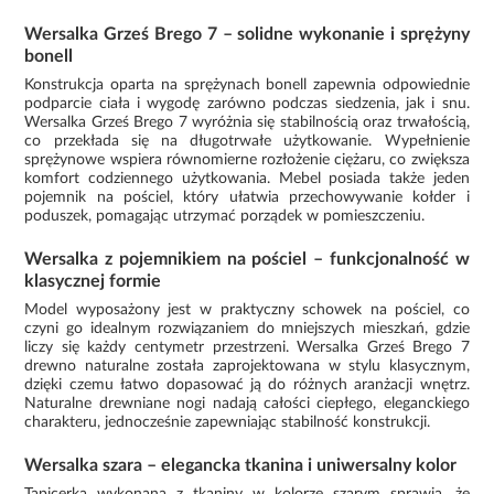
Wersalka Grześ Brego 7 – solidne wykonanie i sprężyny
bonell
Konstrukcja oparta na sprężynach bonell zapewnia odpowiednie
podparcie ciała i wygodę zarówno podczas siedzenia, jak i snu.
Wersalka Grześ Brego 7 wyróżnia się stabilnością oraz trwałością,
co przekłada się na długotrwałe użytkowanie. Wypełnienie
sprężynowe wspiera równomierne rozłożenie ciężaru, co zwiększa
komfort codziennego użytkowania. Mebel posiada także jeden
pojemnik na pościel, który ułatwia przechowywanie kołder i
poduszek, pomagając utrzymać porządek w pomieszczeniu.
Wersalka z pojemnikiem na pościel – funkcjonalność w
klasycznej formie
Model wyposażony jest w praktyczny schowek na pościel, co
czyni go idealnym rozwiązaniem do mniejszych mieszkań, gdzie
liczy się każdy centymetr przestrzeni. Wersalka Grześ Brego 7
drewno naturalne została zaprojektowana w stylu klasycznym,
dzięki czemu łatwo dopasować ją do różnych aranżacji wnętrz.
Naturalne drewniane nogi nadają całości ciepłego, eleganckiego
charakteru, jednocześnie zapewniając stabilność konstrukcji.
Wersalka szara – elegancka tkanina i uniwersalny kolor
Tapicerka wykonana z tkaniny w kolorze szarym sprawia, że