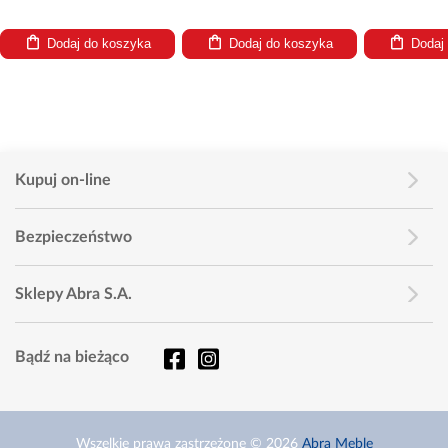
Dodaj do koszyka
Dodaj do koszyka
Dodaj
Kupuj on-line
Bezpieczeństwo
Sklepy Abra S.A.
Bądź na bieżąco
Wszelkie prawa zastrzeżone © 2026
Abra Meble