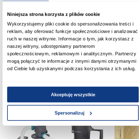
duże
Niniejsza strona korzysta z plików cookie
Sposób zawieszania:
Wykorzystujemy pliki cookie do spersonalizowania treści i
na kółkach
reklam, aby oferować funkcje społecznościowe i analizować
ruch w naszej witrynie. Informacje o tym, jak korzystasz z
Suszenie mechaniczne:
nie
naszej witryny, udostępniamy partnerom
społecznościowym, reklamowym i analitycznym. Partnerzy
Prasowanie:
mogą połączyć te informacje z innymi danymi otrzymanymi
tak
od Ciebie lub uzyskanymi podczas korzystania z ich usług.
Zobacz więcej >
Akceptuję wszystkie
Inni Klienci sprawdzali również
Spersonalizuj
PORÓWNAJ
PORÓWNAJ
PORÓWN