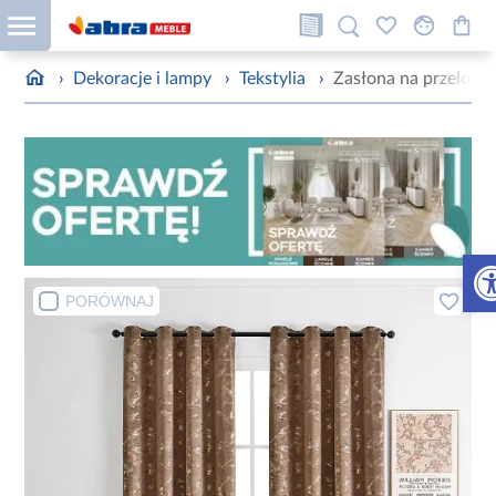
›
Dekoracje i lampy
›
Tekstylia
›
Zasłona na przelo
Otw
PORÓWNAJ