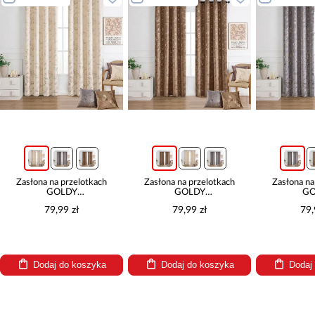
Zasłona na przelotkach
Zasłona na przelotkach
Zasłona na
GOLDY
GOLDY
GO
VET479/1/210GSM/140x250
VET479/2/210GSM/140x250
VET479/4/
79,99 zł
79,99 zł
79,
kremowy
brązowy
s
Dodaj do koszyka
Dodaj do koszyka
Dodaj