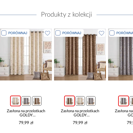
Produkty z kolekcji
PORÓWNAJ
PORÓWNAJ
PORÓWNA
Zasłona na przelotkach
Zasłona na przelotkach
Zasłona na
GOLDY
GOLDY
GO
VET479/1/210GSM/140x250
VET479/2/210GSM/140x250
VET479/4/
79,99 zł
79,99 zł
79,
kremowy
brązowy
s