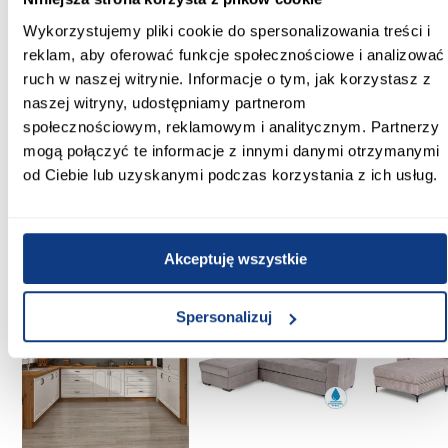
Wykorzystujemy pliki cookie do spersonalizowania treści i
Głębokość krzesła (cm):
reklam, aby oferować funkcje społecznościowe i analizować
46
ruch w naszej witrynie. Informacje o tym, jak korzystasz z
naszej witryny, udostępniamy partnerom
Wysokość do siedziska [cm]:
43.00
społecznościowym, reklamowym i analitycznym. Partnerzy
mogą połączyć te informacje z innymi danymi otrzymanymi
Zobacz więcej >
od Ciebie lub uzyskanymi podczas korzystania z ich usług.
Inni Klienci sprawdzali również
Akceptuję wszystkie
PORÓWNAJ
PORÓWNAJ
PORÓWN
Spersonalizuj