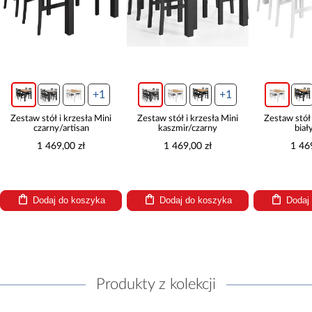
+1
+1
Zestaw stół i krzesła Mini
Zestaw stół i krzesła Mini
Zestaw stół i
czarny/artisan
kaszmir/czarny
biały/
1 469,00 zł
1 469,00 zł
1 469,
Dodaj do koszyka
Dodaj do koszyka
Dodaj 
Produkty z kolekcji