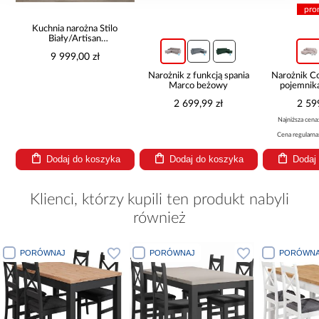
pro
Kuchnia narożna Stilo
Biały/Artisan
265x300x180 Cm
9 999,00 zł
Narożnik z funkcją spania
Narożnik 
Marco beżowy
pojemnik
be
2 699,99 zł
2 59
Najniższa cena
Cena regularna
Dodaj do koszyka
Dodaj do koszyka
Dodaj
Klienci, którzy kupili ten produkt nabyli
również
PORÓWNAJ
PORÓWNAJ
PORÓWNA