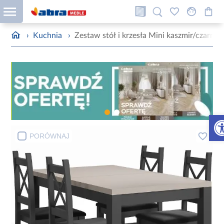
›
Kuchnia
›
Zestaw stół i krzesła Mini kaszmir/czarny
Otw
PORÓWNAJ