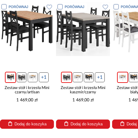
PORÓWNAJ
PORÓWNAJ
PORÓWNA
+1
+1
Zestaw stół i krzesła Mini
Zestaw stół i krzesła Mini
Zestaw stół 
czarny/artisan
kaszmir/czarny
biał
1 469,00 zł
1 469,00 zł
1 46
Dodaj do koszyka
Dodaj do koszyka
Dodaj