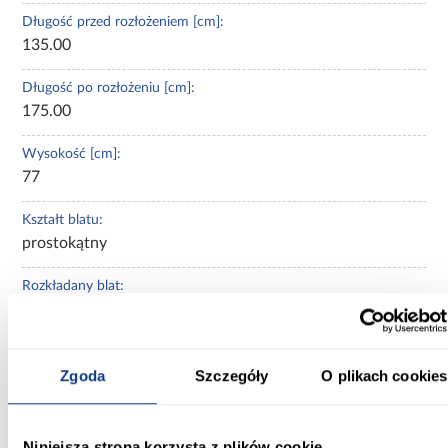
Długość przed rozłożeniem [cm]:
135.00
Długość po rozłożeniu [cm]:
175.00
Wysokość [cm]:
77
Kształt blatu:
prostokątny
Rozkładany blat:
rozkładany
Wykończenie blatu:
mat
Zgoda
Szczegóły
O plikach cookies
Szerokość krzesła (cm):
42
Niniejsza strona korzysta z plików cookie