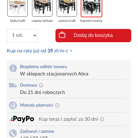
+1
biały/craft
czarny/artisan
czarny/craft
kaszmir/czarny
Dodaj do koszyka
Kup na raty już od
39
zł/m-c >
Bezpłatny odbiór towaru
W sklepach stacjonarnych Abra
Dostawa
Do 21 dni roboczych
Metody płatności
Kup teraz i zapłać za 30 dni
Zadzwoń i zamów