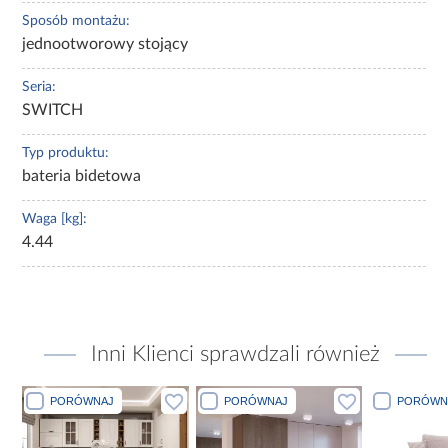
Sposób montażu:
jednootworowy stojący
Seria:
SWITCH
Typ produktu:
bateria bidetowa
Waga [kg]:
4.44
Inni Klienci sprawdzali również
PORÓWNAJ
PORÓWNAJ
PORÓWN