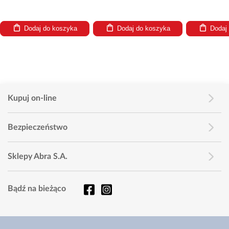
Dodaj do koszyka
Dodaj do koszyka
Dodaj
Kupuj on-line
Bezpieczeństwo
Sklepy Abra S.A.
Bądź na bieżąco