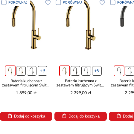
PORÓWNAJ
PORÓWNAJ
PORÓWNA
+9
+9
Bateria kuchenna z
Bateria kuchenna z
Bateria 
zestawem filtrującym Switch
zestawem filtrującym Switch
zestawem fil
złota
złoty szczotkowany
grafit s
1 899,00 zł
2 399,00 zł
2 29
Dodaj do koszyka
Dodaj do koszyka
Dodaj