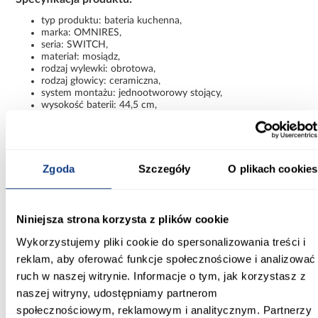
typ produktu: bateria kuchenna,
marka: OMNIRES,
seria: SWITCH,
materiał: mosiądz,
rodzaj wylewki: obrotowa,
rodzaj głowicy: ceramiczna,
system montażu: jednootworowy stojący,
wysokość baterii: 44,5 cm,
wysokość wypływu wody: 25,5 cm,
zasięg wylewki: 22,6 cm,
maksymalna grubość blatu: 3,5 cm,
waga: 4,44 kg.
Zgoda
Szczegóły
O plikach cookies
Dlaczego warto wybrać baterię kuchenną z
filtrem OMNIRES SWITCH?
Bateria kuchenna z zestawem filtrującym OMNIRES SWITCH
Niniejsza strona korzysta z plików cookie
pozwala połączyć estetykę nowoczesnej armatury z praktycznym
Wykorzystujemy pliki cookie do spersonalizowania treści i
dostępem do filtrowanej wody. Solidne wykonanie z mosiądzu,
ceramiczna głowica, obrotowa wylewka oraz energooszczędna
reklam, aby oferować funkcje społecznościowe i analizować
technologia COLD START sprawiają, że model doskonale
ruch w naszej witrynie. Informacje o tym, jak korzystasz z
sprawdzi się zarówno w dużych, jak i kompaktowych kuchniach.
naszej witryny, udostępniamy partnerom
To rozwiązanie dla osób, które szukają eleganckiej baterii
społecznościowym, reklamowym i analitycznym. Partnerzy
kuchennej z filtrem do wody, zapewniającej komfort codziennego