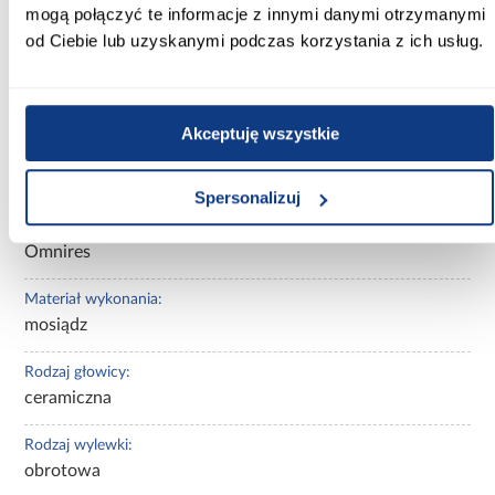
mogą połączyć te informacje z innymi danymi otrzymanymi
użytkowania i ograniczenie zużycia plastiku dzięki rezygnacji z
wody butelkowanej.
od Ciebie lub uzyskanymi podczas korzystania z ich usług.
Informacje
Do pobrania
Informacje o 
Akceptuję wszystkie
Kolor:
miedź antyczna szczotkowana
Spersonalizuj
Marka produktu:
Omnires
Materiał wykonania:
mosiądz
Rodzaj głowicy:
ceramiczna
Rodzaj wylewki:
obrotowa