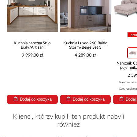
pro
Kuchnia narożna Stilo
Kuchnia Luxeo 260 Baltic
Biały/Artisan
Storm/Beige Set 3
265x300x180 Cm
9 999,00 zł
4 289,00 zł
Narożnik 
pojemnik
be
2 59
Najniższa cena
Cena regularna
Dodaj do koszyka
Dodaj do koszyka
Dodaj
Klienci, którzy kupili ten produkt nabyli
również