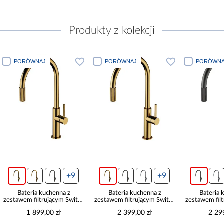
Produkty z kolekcji
PORÓWNAJ
PORÓWNAJ
PORÓWNA
+9
+9
Bateria kuchenna z
Bateria kuchenna z
Bateria 
zestawem filtrującym Switch
zestawem filtrującym Switch
zestawem fil
złota
złoty szczotkowany
grafit s
1 899,00 zł
2 399,00 zł
2 29