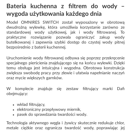
Bateria kuchenna z filtrem do wody –
wygoda użytkowania każdego dnia
Model OMNIRES SWITCH został wyposażony w obrotową
dwudrożną wylewkę, która umożliwia korzystanie zarówno ze
standardowej wody użytkowej, jak i wody filtrowanej. To
praktyczne rozwiązanie pozwala ograniczyć zakup wody
butelkowanej i zapewnia szybki dostęp do czystej wody pitnej
bezpośrednio z baterii kuchennej.
Uruchomienie wody filtrowanej odbywa się poprzez przekręcenie
specjalnego pierścienia znajdującego się na końcu wylewki. Dzięki
temu obsługa jest intuicyjna i wygodna. Obrotowa konstrukcja
zwiększa swobodę pracy przy zlewie i ułatwia napełnianie naczyń
oraz mycie większych garnków.
W komplecie znajduje się zestaw filtrujący marki Dafi
obejmujący:
wkład filtrujący,
elektroniczny przepływowy miernik,
pasek do sprawdzania twardości wody.
Technologia aktywnego węgla i żywicy skutecznie redukuje chlor,
metale ciężkie oraz ogranicza twardość wody, poprawiając jej