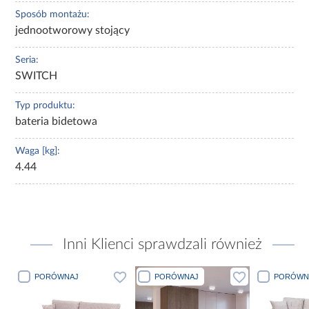
Sposób montażu:
jednootworowy stojący
Seria:
SWITCH
Typ produktu:
bateria bidetowa
Waga [kg]:
4.44
Inni Klienci sprawdzali również
PORÓWNAJ
PORÓWNAJ
PORÓWN