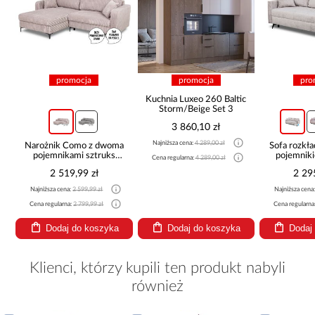
promocja
promocja
pro
Kuchnia Luxeo 260 Baltic
Storm/Beige Set 3
3 860,10 zł
Najniższa cena:
4 289,00 zł
Narożnik Como z dwoma
Sofa rozkła
pojemnikami sztruks
pojemnik
Cena regularna:
4 289,00 zł
beżowy
2 519,99 zł
2 29
Najniższa cena:
2 599,99 zł
Najniższa cena
Cena regularna:
2 799,99 zł
Cena regularna
Dodaj do koszyka
Dodaj do koszyka
Dodaj
Klienci, którzy kupili ten produkt nabyli
również