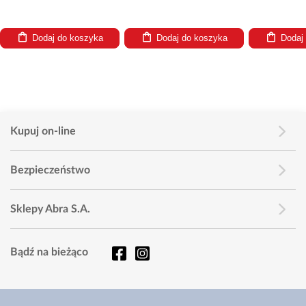
Dodaj do koszyka
Dodaj do koszyka
Dodaj
Kupuj on-line
Bezpieczeństwo
Sklepy Abra S.A.
Bądź na bieżąco