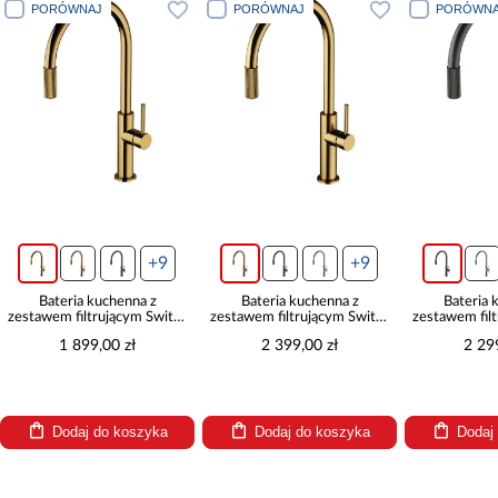
PORÓWNAJ
PORÓWNAJ
PORÓWNA
+9
+9
Bateria kuchenna z
Bateria kuchenna z
Bateria 
zestawem filtrującym Switch
zestawem filtrującym Switch
zestawem fil
złota
złoty szczotkowany
grafit s
1 899,00 zł
2 399,00 zł
2 29
Dodaj do koszyka
Dodaj do koszyka
Dodaj