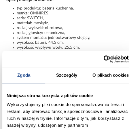
typ produktu: bateria kuchenna,
marka: OMNIRES,
seria: SWITCH,
materiał: mosiądz,
rodzaj wylewki: obrotowa,
rodzaj głowicy: ceramiczna,
system montażu: jednootworowy stojący,
wysokość baterii: 44,5 cm,
wysokość wypływu wody: 25,5 cm,
zasięg wylewki: 22,6 cm,
maksymalna grubość blatu: 3,5 cm,
waga: 4,44 kg.
Dlaczego warto wybrać baterię kuchenną z
Zgoda
Szczegóły
O plikach cookies
filtrem OMNIRES SWITCH?
Bateria kuchenna z zestawem filtrującym OMNIRES SWITCH
pozwala połączyć estetykę nowoczesnej armatury z praktycznym
Niniejsza strona korzysta z plików cookie
dostępem do filtrowanej wody. Solidne wykonanie z mosiądzu,
ceramiczna głowica, obrotowa wylewka oraz energooszczędna
Wykorzystujemy pliki cookie do spersonalizowania treści i
technologia COLD START sprawiają, że model doskonale
reklam, aby oferować funkcje społecznościowe i analizować
sprawdzi się zarówno w dużych, jak i kompaktowych kuchniach.
ruch w naszej witrynie. Informacje o tym, jak korzystasz z
To rozwiązanie dla osób, które szukają eleganckiej baterii
naszej witryny, udostępniamy partnerom
kuchennej z filtrem do wody, zapewniającej komfort codziennego