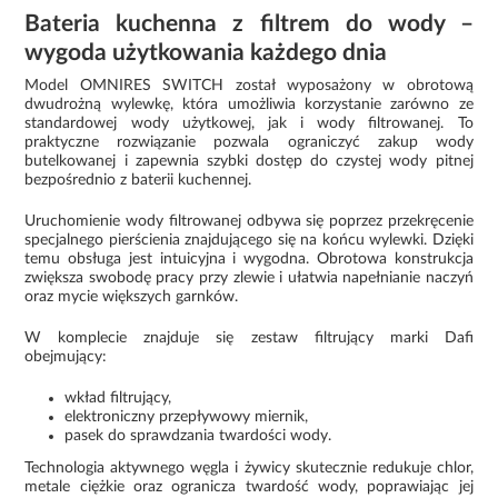
Bateria kuchenna z filtrem do wody –
wygoda użytkowania każdego dnia
Model OMNIRES SWITCH został wyposażony w obrotową
dwudrożną wylewkę, która umożliwia korzystanie zarówno ze
standardowej wody użytkowej, jak i wody filtrowanej. To
praktyczne rozwiązanie pozwala ograniczyć zakup wody
butelkowanej i zapewnia szybki dostęp do czystej wody pitnej
bezpośrednio z baterii kuchennej.
Uruchomienie wody filtrowanej odbywa się poprzez przekręcenie
specjalnego pierścienia znajdującego się na końcu wylewki. Dzięki
temu obsługa jest intuicyjna i wygodna. Obrotowa konstrukcja
zwiększa swobodę pracy przy zlewie i ułatwia napełnianie naczyń
oraz mycie większych garnków.
W komplecie znajduje się zestaw filtrujący marki Dafi
obejmujący:
wkład filtrujący,
elektroniczny przepływowy miernik,
pasek do sprawdzania twardości wody.
Technologia aktywnego węgla i żywicy skutecznie redukuje chlor,
metale ciężkie oraz ogranicza twardość wody, poprawiając jej