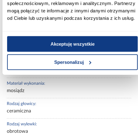
społecznościowym, reklamowym i analitycznym. Partnerzy
użytkowania i ograniczenie zużycia plastiku dzięki rezygnacji z
wody butelkowanej.
mogą połączyć te informacje z innymi danymi otrzymanymi
od Ciebie lub uzyskanymi podczas korzystania z ich usług.
Informacje
Do pobrania
Informacje o 
Kolor:
Akceptuję wszystkie
złoty
Spersonalizuj
Marka produktu:
Omnires
Materiał wykonania:
mosiądz
Rodzaj głowicy:
ceramiczna
Rodzaj wylewki:
obrotowa