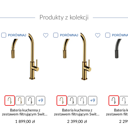
Produkty z kolekcji
PORÓWNAJ
PORÓWNAJ
PORÓWNA
+9
+9
Bateria kuchenna z
Bateria kuchenna z
Bateria 
zestawem filtrującym Switch
zestawem filtrującym Switch
zestawem fil
złota
złoty szczotkowany
grafit s
1 899,00 zł
2 399,00 zł
2 29