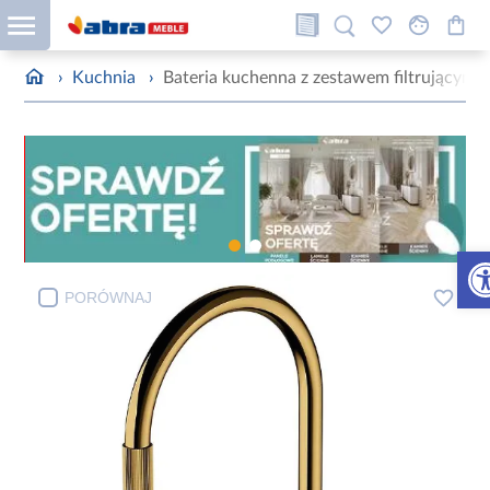
›
Kuchnia
›
Bateria kuchenna z zestawem filtrującym S
Otw
PORÓWNAJ