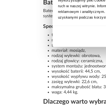
Wykorzystujemy pliki cookie 
Bateria kuchenna sto
ruch w naszej witrynie. Inf
Bateria kuchenna OMNIRES SWI
reklamowym i analitycznym. 
system instalacji pozwala na łat
uzyskanymi podczas korzysta
Specyfikacja produktu:
typ produktu: bateria kuchen
marka: OMNIRES,
seria: SWITCH,
materiał: mosiądz,
rodzaj wylewki: obrotowa,
rodzaj głowicy: ceramiczna,
system montażu: jednootwor
wysokość baterii: 44,5 cm,
wysokość wypływu wody: 25
zasięg wylewki: 22,6 cm,
maksymalna grubość blatu: 3
waga: 4,44 kg.
Dlaczego warto wybr