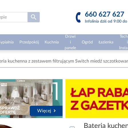
660 627 627
Infolinia dziś od 9:00 d
Drzwi
Tech
ypialnia
Przedpokój
Kuchnia
i
Ogród
Łazienka
i
panele
Insta
eria kuchenna z zestawem filtrującym Switch miedź szczotkowa
Więcej
Bateria kuche