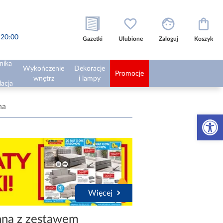
o 20:00
Gazetki
Ulubione
Zaloguj
Koszyk
nika
Wykończenie
Dekoracje
Promocje
wnętrz
i lampy
lacja
na
Otwórz 
Więcej
nna z zestawem