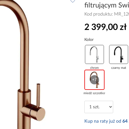
filtrującym S
Kod produktu:
MR_12
2 399,00 zł
Kolor
chrom
czarny mat
+7
miedź szczotkow...
Kup na raty już od
64