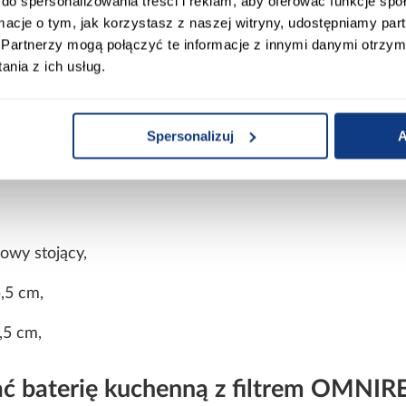
do spersonalizowania treści i reklam, aby oferować funkcje sp
jąca z obrotową wylewką – parametry
ormacje o tym, jak korzystasz z naszej witryny, udostępniamy p
TCH została zaprojektowana z myślą o wygodnym i s
Partnerzy mogą połączyć te informacje z innymi danymi otrzym
we dopasowanie do większości zlewów i blatów kuchenny
nia z ich usług.
na,
Spersonalizuj
A
owy stojący,
,5 cm,
,5 cm,
ać baterię kuchenną z filtrem OMNI