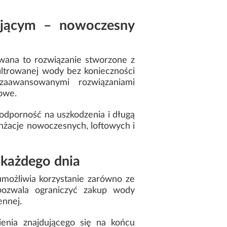
ującym – nowoczesny
ana to rozwiązanie stworzone z
iltrowanej wody bez konieczności
aawansowanymi rozwiązaniami
towe.
odporność na uszkodzenia i długą
nżacje nowoczesnych, loftowych i
 każdego dnia
ożliwia korzystanie zarówno ze
 pozwala ograniczyć zakup wody
ennej.
ienia znajdującego się na końcu