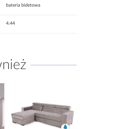
bateria bidetowa
4.44
wnież