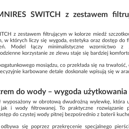
MNIRES SWITCH z zestawem filtr
CH z zestawem filtrującym w kolorze miedź szczotkow
 w których liczy się wygoda, estetyka oraz dostęp do f
eń. Model łączy minimalistyczne wzornictwo z z
odzienne korzystanie ze zlewu staje się bardziej komfor
kogatunkowego mosiądzu, co przekłada się na trwałość, 
ecyzyjnie karbowane detale doskonale wpisują się w ara
iltrem do wody – wygoda użytkowania
yposażony w obrotową dwudrożną wylewkę, która um
jak i wody filtrowanej. To praktyczne rozwiązanie
stęp do czystej wody pitnej bezpośrednio z baterii kuch
odbywa się poprzez przekręcenie specjalnego pierśc