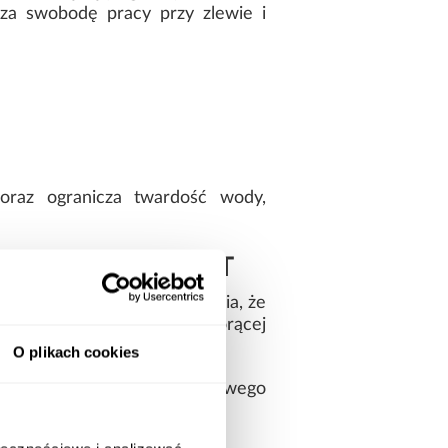
sza swobodę pracy przy zlewie i
 oraz ogranicza twardość wody,
ologią COLD START
D START. System ten sprawia, że
nergii i ograniczyć pobór gorącej
O plikach cookies
rzeby pozostawiania dodatkowego
 mniejszych kuchniach.