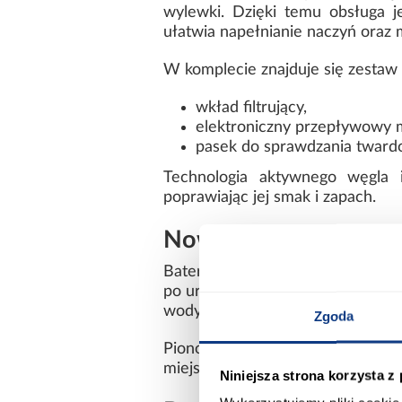
wylewki. Dzięki temu obsługa j
ułatwia napełnianie naczyń oraz
W komplecie znajduje się zestaw f
wkład filtrujący,
elektroniczny przepływowy m
pasek do sprawdzania tward
Technologia aktywnego węgla i
poprawiając jej smak i zapach.
Nowoczesna bateria
Bateria OMNIRES SWITCH została
po uruchomieniu mieszacza domyśl
wody podczas codziennych czynn
Zgoda
Pionowa pozycja startowa uchwy
miejsca na ruch mieszacza. To pr
Niniejsza strona korzysta z