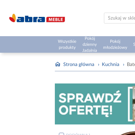
Pokój
Wszystkie
Pokój
dzienny
S
produkty
młodzieżowy
Jadalnia
Strona główna
›
Kuchnia
›
Bat