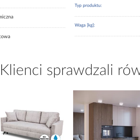
Typ produktu:
miczna
Waga [kg]:
towa
 Klienci sprawdzali ró