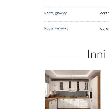
cera
Rodzaj głowicy:
obro
Rodzaj wylewki:
Inni