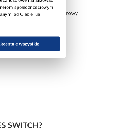
ołecznościowe i analizować
 techniczne
artnerom społecznościowym,
zybkim montażu. Jednootworowy
anymi od Ciebie lub
ch.
kceptuję wszystkie
RES SWITCH?