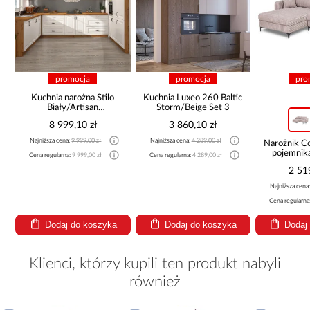
promocja
promocja
pro
Kuchnia narożna Stilo
Kuchnia Luxeo 260 Baltic
Biały/Artisan
Storm/Beige Set 3
265x300x180 Cm
8 999,10 zł
3 860,10 zł
Najniższa cena:
9 999,00 zł
Najniższa cena:
4 289,00 zł
Narożnik 
pojemnik
Cena regularna:
9 999,00 zł
Cena regularna:
4 289,00 zł
be
2 51
Najniższa cena
Cena regularna
Dodaj do koszyka
Dodaj do koszyka
Dodaj
Klienci, którzy kupili ten produkt nabyli
również