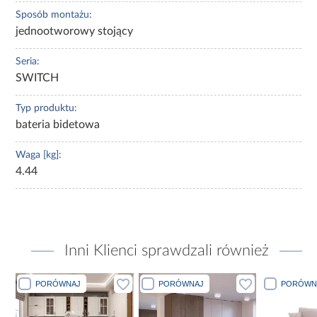
Sposób montażu:
jednootworowy stojący
Seria:
SWITCH
Typ produktu:
bateria bidetowa
Waga [kg]:
4.44
Inni Klienci sprawdzali również
PORÓWNAJ
PORÓWNAJ
PORÓWN