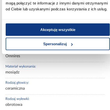
mogą połączyć te informacje z innymi danymi otrzymanymi
użytkowania i ograniczenie zużycia plastiku dzięki rezygnacji z
wody butelkowanej.
od Ciebie lub uzyskanymi podczas korzystania z ich usług.
Informacje
Do pobrania
Informacje o 
Akceptuję wszystkie
Kolor:
nikiel szczotkowany
Spersonalizuj
Marka produktu:
Omnires
Materiał wykonania:
mosiądz
Rodzaj głowicy:
ceramiczna
Rodzaj wylewki:
obrotowa