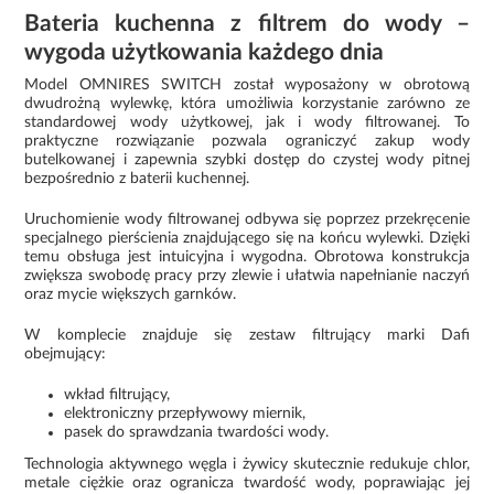
Bateria kuchenna z filtrem do wody –
wygoda użytkowania każdego dnia
Model OMNIRES SWITCH został wyposażony w obrotową
dwudrożną wylewkę, która umożliwia korzystanie zarówno ze
standardowej wody użytkowej, jak i wody filtrowanej. To
praktyczne rozwiązanie pozwala ograniczyć zakup wody
butelkowanej i zapewnia szybki dostęp do czystej wody pitnej
bezpośrednio z baterii kuchennej.
Uruchomienie wody filtrowanej odbywa się poprzez przekręcenie
specjalnego pierścienia znajdującego się na końcu wylewki. Dzięki
temu obsługa jest intuicyjna i wygodna. Obrotowa konstrukcja
zwiększa swobodę pracy przy zlewie i ułatwia napełnianie naczyń
oraz mycie większych garnków.
W komplecie znajduje się zestaw filtrujący marki Dafi
obejmujący:
wkład filtrujący,
elektroniczny przepływowy miernik,
pasek do sprawdzania twardości wody.
Technologia aktywnego węgla i żywicy skutecznie redukuje chlor,
metale ciężkie oraz ogranicza twardość wody, poprawiając jej