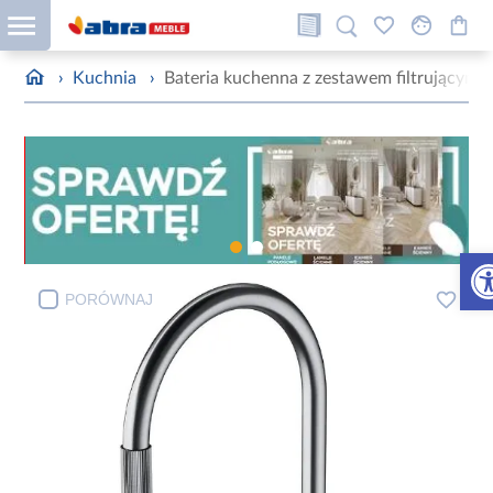
›
Kuchnia
›
Bateria kuchenna z zestawem filtrującym 
Otw
PORÓWNAJ