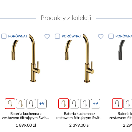
Produkty z kolekcji
PORÓWNAJ
PORÓWNAJ
PORÓWNA
+9
+9
Bateria kuchenna z
Bateria kuchenna z
Bateria 
zestawem filtrującym Switch
zestawem filtrującym Switch
zestawem fil
złota
złoty szczotkowany
grafit s
1 899,00 zł
2 399,00 zł
2 29