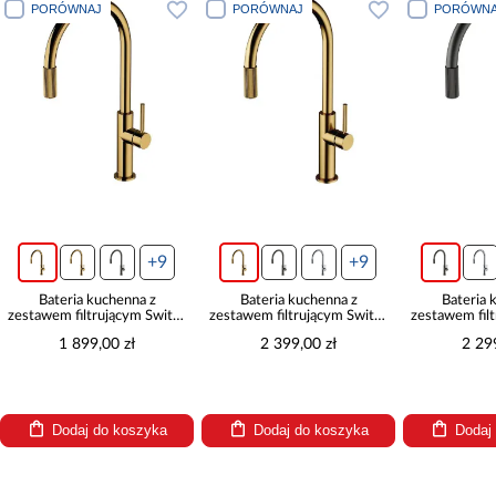
PORÓWNAJ
PORÓWNAJ
PORÓWNA
+9
+9
Bateria kuchenna z
Bateria kuchenna z
Bateria 
zestawem filtrującym Switch
zestawem filtrującym Switch
zestawem fil
złota
złoty szczotkowany
grafit s
1 899,00 zł
2 399,00 zł
2 29
Dodaj do koszyka
Dodaj do koszyka
Dodaj