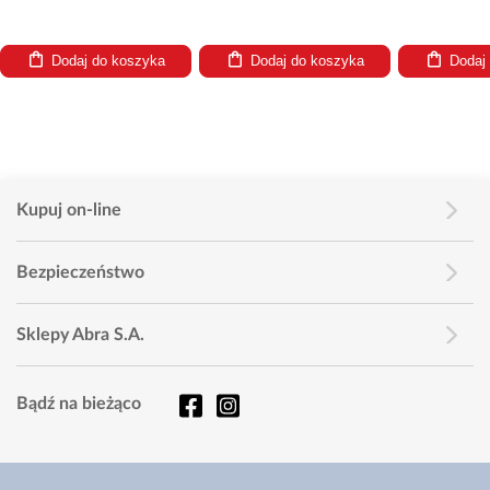
Dodaj do koszyka
Dodaj do koszyka
Dodaj
Kupuj on-line
Bezpieczeństwo
Sklepy Abra S.A.
Bądź na bieżąco