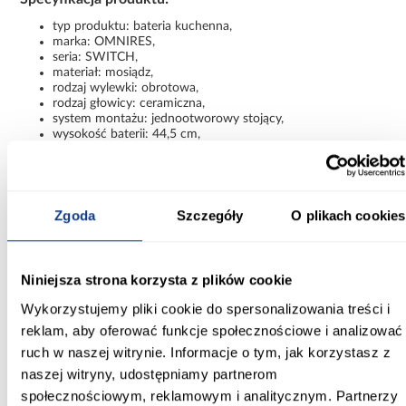
typ produktu: bateria kuchenna,
marka: OMNIRES,
seria: SWITCH,
materiał: mosiądz,
rodzaj wylewki: obrotowa,
rodzaj głowicy: ceramiczna,
system montażu: jednootworowy stojący,
wysokość baterii: 44,5 cm,
wysokość wypływu wody: 25,5 cm,
zasięg wylewki: 22,6 cm,
maksymalna grubość blatu: 3,5 cm,
waga: 4,44 kg.
Zgoda
Szczegóły
O plikach cookies
Dlaczego warto wybrać baterię kuchenną z
filtrem OMNIRES SWITCH?
Bateria kuchenna z zestawem filtrującym OMNIRES SWITCH
Niniejsza strona korzysta z plików cookie
pozwala połączyć estetykę nowoczesnej armatury z praktycznym
Wykorzystujemy pliki cookie do spersonalizowania treści i
dostępem do filtrowanej wody. Solidne wykonanie z mosiądzu,
ceramiczna głowica, obrotowa wylewka oraz energooszczędna
reklam, aby oferować funkcje społecznościowe i analizować
technologia COLD START sprawiają, że model doskonale
ruch w naszej witrynie. Informacje o tym, jak korzystasz z
sprawdzi się zarówno w dużych, jak i kompaktowych kuchniach.
naszej witryny, udostępniamy partnerom
To rozwiązanie dla osób, które szukają eleganckiej baterii
społecznościowym, reklamowym i analitycznym. Partnerzy
kuchennej z filtrem do wody, zapewniającej komfort codziennego