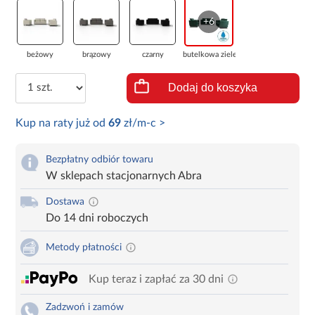
+6
beżowy
brązowy
czarny
butelkowa zieleń
Dodaj do koszyka
Kup na raty już od
69
zł/m-c >
Bezpłatny odbiór towaru
W sklepach stacjonarnych Abra
Dostawa
Do 14 dni roboczych
Metody płatności
Kup teraz i zapłać za 30 dni
Zadzwoń i zamów