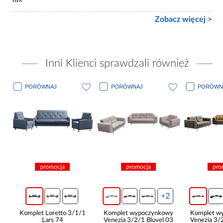
Zobacz więcej >
Inni Klienci sprawdzali również
ÓWNAJ
PORÓWNAJ
PORÓWNAJ
promocja
promocja
promocja
+2
+2
t Loretto 3/1/1
Komplet wypoczynkowy
Komplet wypoczynkowy
Lars 74
Venezia 3/2/1 Bluvel 03
Venezia 3/2/1 Bluvel 77