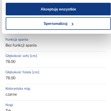
Automat ułatwiający rozkładanie:
Akceptuję wszystkie
bez automatu
Spersonalizuj
Kolor:
zielony
Funkcja spania:
Bez funkcji spania
Głębokość sofy [cm]:
78.00
Głębokość fotela [cm]:
78.00
Kolorystyka nóg:
czarne
Nogi:
Tak