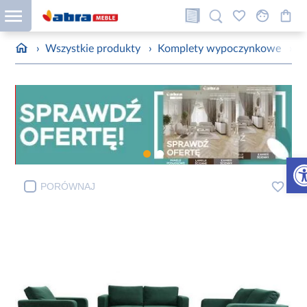
›
Wszystkie produkty
›
Komplety wypoczynkowe
›
K
Otw
PORÓWNAJ