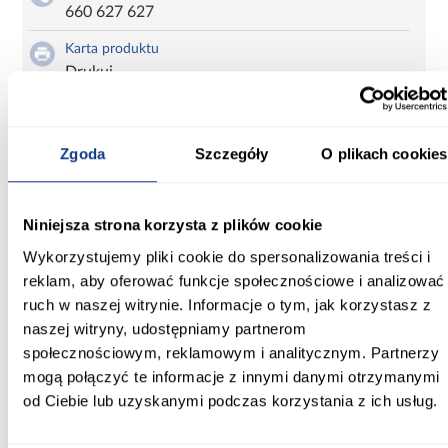
660 627 627
Karta produktu
Drukuj
Zgoda
Szczegóły
O plikach cookies
Komplet Mini Max 321 Monolith 37
Informacje
Transport
Informacje o pro
Niniejsza strona korzysta z plików cookie
Wykorzystujemy pliki cookie do spersonalizowania treści i
Szerokość [cm]:
reklam, aby oferować funkcje społecznościowe i analizować
140.00
ruch w naszej witrynie. Informacje o tym, jak korzystasz z
naszej witryny, udostępniamy partnerom
Głębokość [cm]:
społecznościowym, reklamowym i analitycznym. Partnerzy
78.00
mogą połączyć te informacje z innymi danymi otrzymanymi
od Ciebie lub uzyskanymi podczas korzystania z ich usług.
Wysokość [cm]:
85.00