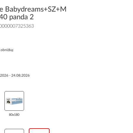
ęce Babydreams+SZ+M
140 panda 2
0000007325363
 obniżką:
.2026 - 24.08.2026
80x180