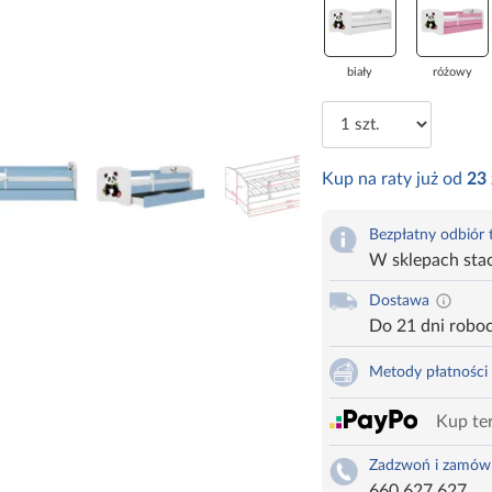
biały
różowy
Kup na raty już od
23
Bezpłatny odbiór
W sklepach sta
Dostawa
Do 21 dni robo
Metody płatności
Kup ter
Zadzwoń i zamów
660 627 627