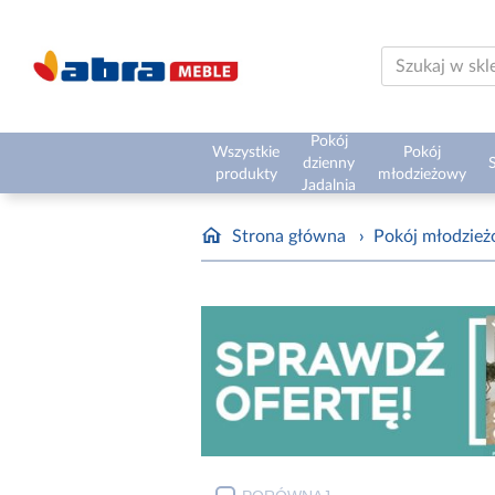
Pokój
Wszystkie
Pokój
dzienny
S
produkty
młodzieżowy
Jadalnia
Strona główna
›
Pokój młodzie