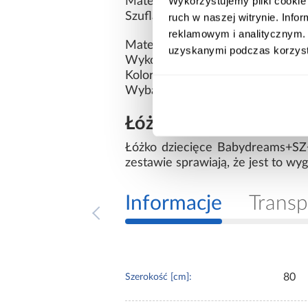
Wykorzystujemy pliki cookie 
Materac: w komplecie
Szuflada: tak
ruch w naszej witrynie. Inf
reklamowym i analitycznym. 
Materiał: płyta wiórowa laminow
uzyskanymi podczas korzysta
Wykończenie: mat
Kolor: niebieski
Wybarwienie: niebieskie
Łóżko Babydreams pa
Łóżko dziecięce Babydreams+SZ+M
zestawie sprawiają, że jest to w
Informacje
Transp
80
Szerokość [cm]: