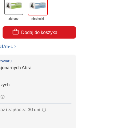
zielony
niebieski
Dodaj do koszyka
zł/m-c >
 towaru
cjonarnych Abra
czych
az i zapłać za 30 dni