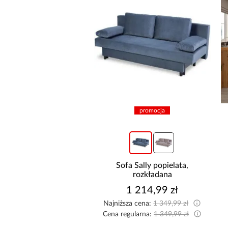
promocja
promocja
żnik Kronos wersja
Sofa Sally popielata,
rawa/lewa popiel
rozkładana
2 474,99 zł
1 214,99 zł
sza cena:
2 549,99 zł
Najniższa cena:
1 349,99 zł
egularna:
2 749,99 zł
Cena regularna:
1 349,99 zł