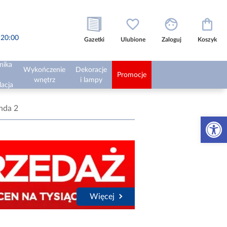
o 20:00
Gazetki
Ulubione
Zaloguj
Koszyk
nika
Wykończenie
Dekoracje
Promocje
wnętrz
i lampy
lacja
nda 2
Otwórz 
Więcej