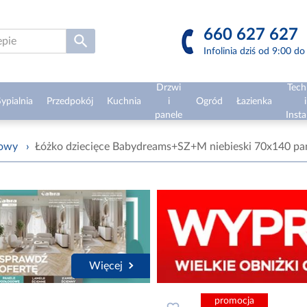
660 627 627
Infolinia dziś od 9:00 d
Drzwi
Tech
ypialnia
Przedpokój
Kuchnia
i
Ogród
Łazienka
i
panele
Insta
żowy
›
Łóżko dziecięce Babydreams+SZ+M niebieski 70x140 pa
Więcej
promocja