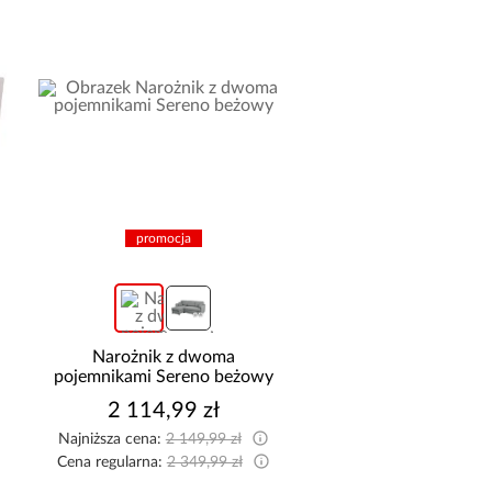
promocja
promocja
Narożnik z dwoma
Narożnik Como z 
pojemnikami Sereno beżowy
pojemnikami sztruks
2 114,99 zł
2 519,99 z
Najniższa cena:
2 149,99 zł
Najniższa cena:
2 599,9
Cena regularna:
2 349,99 zł
Cena regularna:
2 799,9