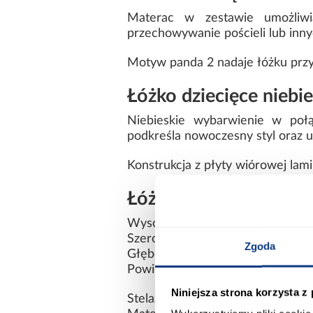
Materac w zestawie umożliwi
przechowywanie pościeli lub inn
Motyw panda 2 nadaje łóżku przyj
Łóżko dziecięce niebi
Niebieskie wybarwienie w połą
podkreśla nowoczesny styl oraz u
Konstrukcja z płyty wiórowej la
Łóżko Babydreams 70
Wysokość: 61 cm
Szerokość: 80 cm
Zgoda
Głębokość: 144 cm
Powierzchnia spania: 70x140 cm
Niniejsza strona korzysta z
Stelaż: w komplecie