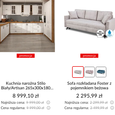
promocja
promocja
Kuchnia narożna Stilo
Sofa rozkładana Foster z
Biały/Artisan 265x300x180
pojemnikiem beżowa
Cm
8 999,10 zł
2 295,99 zł
Najniższa cena:
9 999,00 zł
Najniższa cena:
2 299,99 zł
Cena regularna:
9 999,00 zł
Cena regularna:
2 499,99 zł