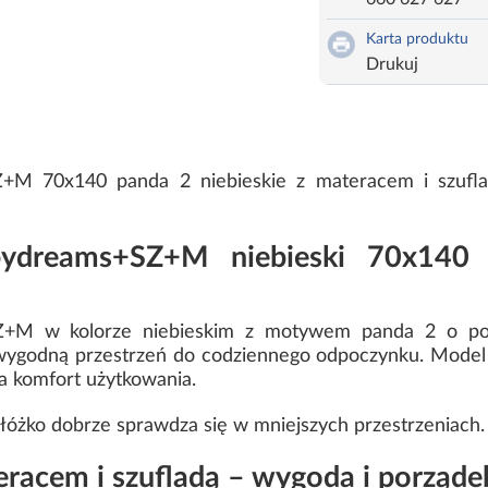
Karta produktu
Drukuj
+M 70x140 panda 2 niebieskie z materacem i szuflad
abydreams+SZ+M niebieski 70x140
Z+M w kolorze niebieskim z motywem panda 2 o po
wygodną przestrzeń do codziennego odpoczynku. Model
za komfort użytkowania.
łóżko dobrze sprawdza się w mniejszych przestrzeniach.
eracem i szufladą – wygoda i porząde