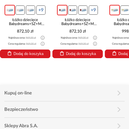
+9
+9
Łóżko dziecięce
Łóżko dziecięce
Łóżk
Babydreams+SZ+M
Babydreams+SZ+M
Baby
niebieski 70x140 Spider-
niebieski 80x160 mapa
niebies
872,10 zł
998,10 zł
9
man
Najniższa cena:
969,00 zł
Najniższa cena:
1 109,00 zł
Najniższa 
Cena regularna:
969,00 zł
Cena regularna:
1 109,00 zł
Cena regul
Dodaj do koszyka
Dodaj do koszyka
Dod
Kupuj on-line
Bezpieczeństwo
Sklepy Abra S.A.