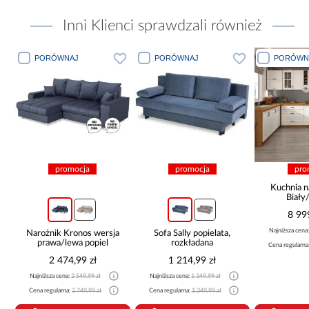
Inni Klienci sprawdzali również
PORÓWNAJ
PORÓWNAJ
PORÓWN
promocja
promocja
pro
Kuchnia n
Biały
265x30
8 99
Najniższa cena
Narożnik Kronos wersja
Sofa Sally popielata,
prawa/lewa popiel
rozkładana
Cena regularna
2 474,99 zł
1 214,99 zł
Najniższa cena:
2 549,99 zł
Najniższa cena:
1 349,99 zł
Cena regularna:
2 749,99 zł
Cena regularna:
1 349,99 zł