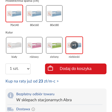
Powierzchnia spania [cm]
70x140
80x160
80x180
Kolor
+1
biały
różowy
zielony
niebieski
Dodaj do koszyka
Kup na raty już od
23
zł/m-c >
Bezpłatny odbiór towaru
W sklepach stacjonarnych Abra
Dostawa