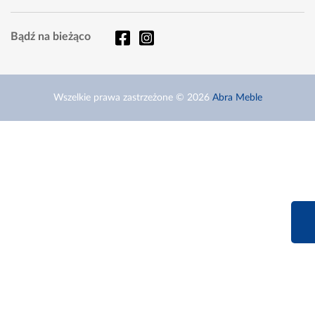
Bądź na bieżąco
Wszelkie prawa zastrzeżone © 2026
Abra Meble
660 627 6
Infolinia dziś od 9