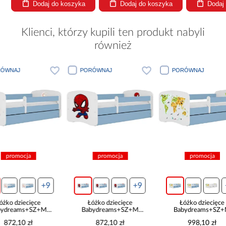
Dodaj do koszyka
Dodaj do koszyka
Dodaj
Klienci, którzy kupili ten produkt nabyli
również
PORÓWNAJ
PORÓWNAJ
PORÓWNA
promocja
promocja
pro
+9
+9
Łóżko dziecięce
Łóżko dziecięce
Łóżko 
Babydreams+SZ+M
Babydreams+SZ+M
Babydre
niebieski 70x140 Spider-
niebieski 80x160 mapa
niebieski
872,10 zł
998,10 zł
998
man