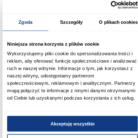
Łóżko dziecięce Babydreams+SZ+M 70x140 to połączenie
funkcjonalności, trwałości i estetyki. Materac oraz szuflada w
zestawie sprawiają, że jest to wygodne i kompleksowe
Zgoda
Szczegóły
O plikach cookies
rozwiązanie do codziennego użytkowania.
Informacje
Transport
Informacje o pro
Niniejsza strona korzysta z plików cookie
Wykorzystujemy pliki cookie do spersonalizowania treści i
Szerokość [cm]:
reklam, aby oferować funkcje społecznościowe i analizować
80
ruch w naszej witrynie. Informacje o tym, jak korzystasz z
naszej witryny, udostępniamy partnerom
Głębokość [cm]:
społecznościowym, reklamowym i analitycznym. Partnerzy
144.00
mogą połączyć te informacje z innymi danymi otrzymanymi
od Ciebie lub uzyskanymi podczas korzystania z ich usług.
Wysokość [cm]:
61.00
Powierzchnia spania [cm]:
Akceptuję wszystkie
70x140