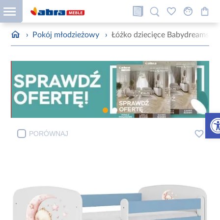
›
Pokój młodzieżowy
›
Łóżko dziecięce Babydreams+S
Otw
PORÓWNAJ