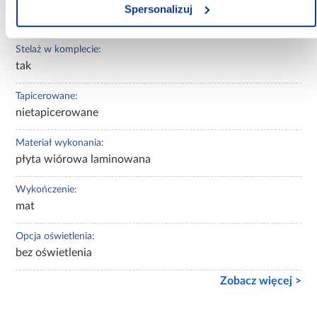
Materac w komplecie:
Spersonalizuj
Z materacem
Stelaż w komplecie:
tak
Tapicerowane:
nietapicerowane
Materiał wykonania:
płyta wiórowa laminowana
Wykończenie:
mat
Opcja oświetlenia:
bez oświetlenia
Zobacz więcej >