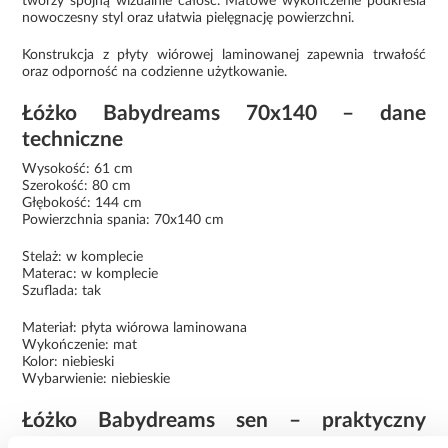
tworzy spójną wizualnie całość. Matowe wykończenie podkreśla
nowoczesny styl oraz ułatwia pielęgnację powierzchni.
Konstrukcja z płyty wiórowej laminowanej zapewnia trwałość
oraz odporność na codzienne użytkowanie.
Łóżko Babydreams 70x140 – dane
techniczne
Wysokość: 61 cm
Szerokość: 80 cm
Głębokość: 144 cm
Powierzchnia spania: 70x140 cm
Stelaż: w komplecie
Materac: w komplecie
Szuflada: tak
Materiał: płyta wiórowa laminowana
Wykończenie: mat
Kolor: niebieski
Wybarwienie: niebieskie
Łóżko Babydreams sen – praktyczny
wybór